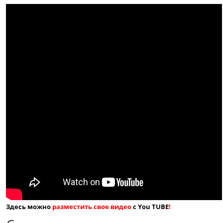
Здесь можно
разместить свое видео
с You TUBE
!