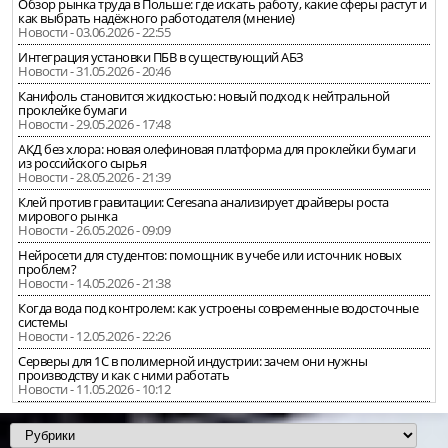
Обзор рынка труда в Польше: где искать работу, какие сферы растут и
как выбрать надёжного работодателя (мнение)
Новости - 03.06.2026 - 22:55
Интеграция установки ПБВ в существующий АБЗ
Новости - 31.05.2026 - 20:46
Канифоль становится жидкостью: новый подход к нейтральной
проклейке бумаги
Новости - 29.05.2026 - 17:48
АКД без хлора: новая олефиновая платформа для проклейки бумаги
из российского сырья
Новости - 28.05.2026 - 21:39
Клей против гравитации: Ceresana анализирует драйверы роста
мирового рынка
Новости - 26.05.2026 - 09:09
Нейросети для студентов: помощник в учебе или источник новых
проблем?
Новости - 14.05.2026 - 21:38
Когда вода под контролем: как устроены современные водосточные
системы
Новости - 12.05.2026 - 22:26
Серверы для 1С в полимерной индустрии: зачем они нужны
производству и как с ними работать
Новости - 11.05.2026 - 10:12