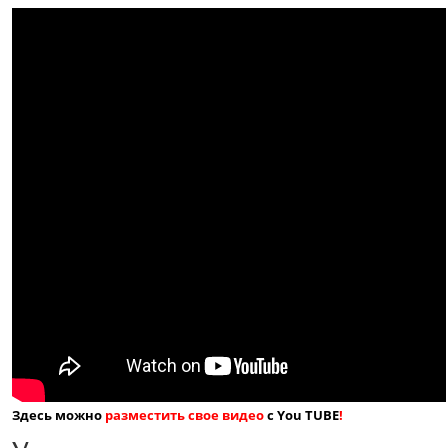
Здесь можно
разместить свое видео
с You TUBE
!