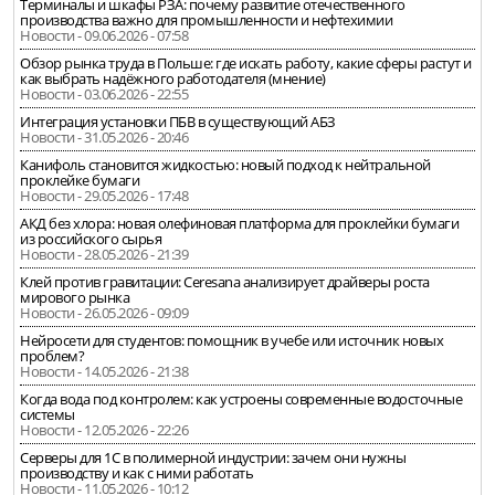
Терминалы и шкафы РЗА: почему развитие отечественного
производства важно для промышленности и нефтехимии
Новости - 09.06.2026 - 07:58
Обзор рынка труда в Польше: где искать работу, какие сферы растут и
как выбрать надёжного работодателя (мнение)
Новости - 03.06.2026 - 22:55
Интеграция установки ПБВ в существующий АБЗ
Новости - 31.05.2026 - 20:46
Канифоль становится жидкостью: новый подход к нейтральной
проклейке бумаги
Новости - 29.05.2026 - 17:48
АКД без хлора: новая олефиновая платформа для проклейки бумаги
из российского сырья
Новости - 28.05.2026 - 21:39
Клей против гравитации: Ceresana анализирует драйверы роста
мирового рынка
Новости - 26.05.2026 - 09:09
Нейросети для студентов: помощник в учебе или источник новых
проблем?
Новости - 14.05.2026 - 21:38
Когда вода под контролем: как устроены современные водосточные
системы
Новости - 12.05.2026 - 22:26
Серверы для 1С в полимерной индустрии: зачем они нужны
производству и как с ними работать
Новости - 11.05.2026 - 10:12