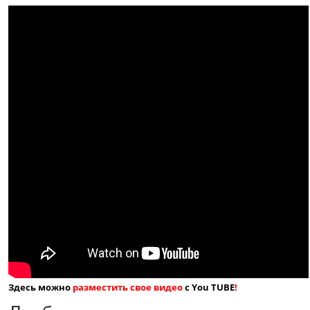
Здесь можно
разместить свое видео
с You TUBE
!