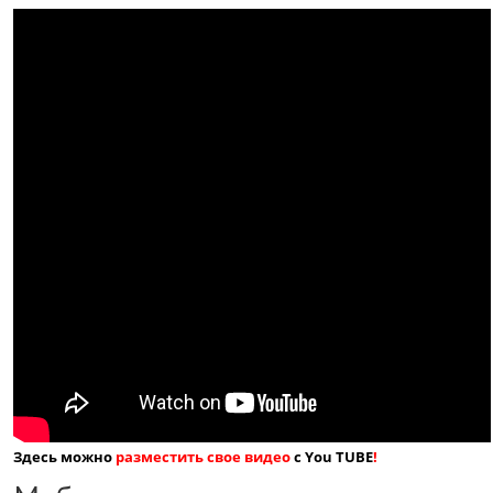
Здесь можно
разместить свое видео
с You TUBE
!