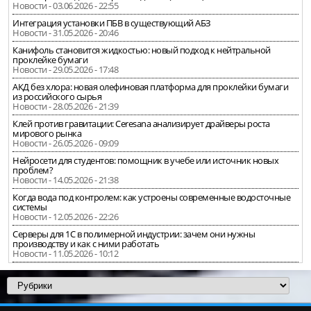
Новости - 03.06.2026 - 22:55
Интеграция установки ПБВ в существующий АБЗ
Новости - 31.05.2026 - 20:46
Канифоль становится жидкостью: новый подход к нейтральной
проклейке бумаги
Новости - 29.05.2026 - 17:48
АКД без хлора: новая олефиновая платформа для проклейки бумаги
из российского сырья
Новости - 28.05.2026 - 21:39
Клей против гравитации: Ceresana анализирует драйверы роста
мирового рынка
Новости - 26.05.2026 - 09:09
Нейросети для студентов: помощник в учебе или источник новых
проблем?
Новости - 14.05.2026 - 21:38
Когда вода под контролем: как устроены современные водосточные
системы
Новости - 12.05.2026 - 22:26
Серверы для 1С в полимерной индустрии: зачем они нужны
производству и как с ними работать
Новости - 11.05.2026 - 10:12