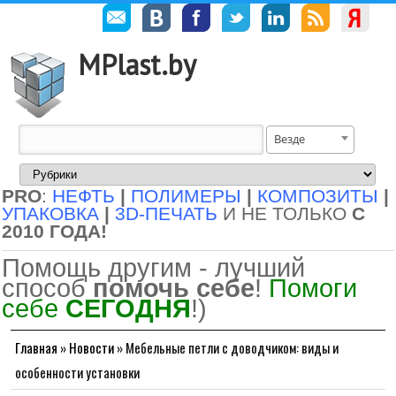
MPlast.by
Везде
PRO
:
НЕФТЬ
|
ПОЛИМЕРЫ
|
КОМПОЗИТЫ
|
УПАКОВКА
|
3D-ПЕЧАТЬ
И НЕ ТОЛЬКО
С
2010 ГОДА!
Помощь другим - лучший
способ
помочь себе
!
Помоги
себе
СЕГОДНЯ
!)
Главная
»
Новости
»
Мебельные петли с доводчиком: виды и
особенности установки