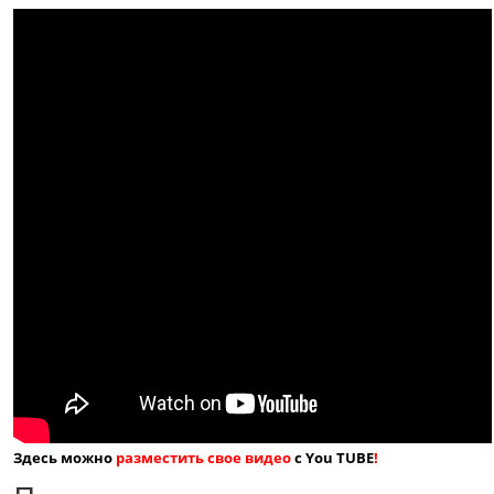
Здесь можно
разместить свое видео
с You TUBE
!