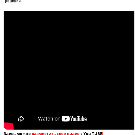
решений
Здесь можно
разместить свое видео
с You TUBE
!