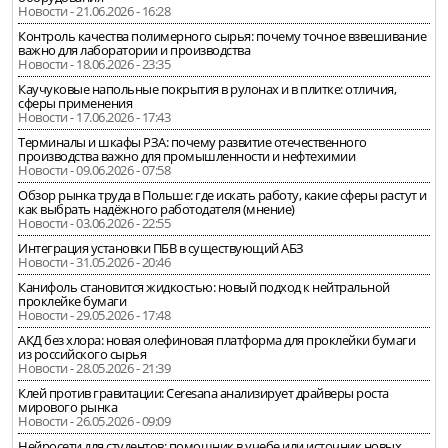
Новости - 21.06.2026 - 16:28
Контроль качества полимерного сырья: почему точное взвешивание
важно для лаборатории и производства
Новости - 18.06.2026 - 23:35
Каучуковые напольные покрытия в рулонах и в плитке: отличия,
сферы применения
Новости - 17.06.2026 - 17:43
Терминалы и шкафы РЗА: почему развитие отечественного
производства важно для промышленности и нефтехимии
Новости - 09.06.2026 - 07:58
Обзор рынка труда в Польше: где искать работу, какие сферы растут и
как выбрать надёжного работодателя (мнение)
Новости - 03.06.2026 - 22:55
Интеграция установки ПБВ в существующий АБЗ
Новости - 31.05.2026 - 20:46
Канифоль становится жидкостью: новый подход к нейтральной
проклейке бумаги
Новости - 29.05.2026 - 17:48
АКД без хлора: новая олефиновая платформа для проклейки бумаги
из российского сырья
Новости - 28.05.2026 - 21:39
Клей против гравитации: Ceresana анализирует драйверы роста
мирового рынка
Новости - 26.05.2026 - 09:09
Нейросети для студентов: помощник в учебе или источник новых