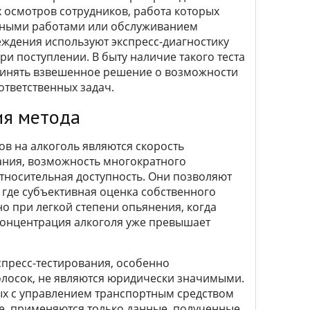
осмотров сотрудников, работа которых
отными работами или обслуживанием
ждения используют экспресс-диагностику
и поступлении. В быту наличие такого теста
ринять взвешенное решение о возможности
тветственных задач.
ия метода
в на алкоголь являются скорость
вания, возможность многократного
тносительная доступность. Они позволяют
 где субъективная оценка собственного
о при легкой степени опьянения, когда
концентрация алкоголя уже превышает
спресс-тестирования, особенно
лосок, не являются юридически значимыми.
ых с управлением транспортным средством
е, применяются только данные, полученные