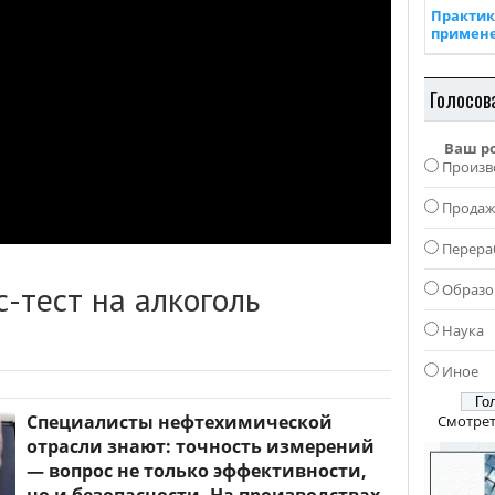
Практик
примен
Голосов
Ваш р
Произв
Прода
Перера
с-тест на алкоголь
Образо
Наука
Иное
Специалисты нефтехимической
Смотрет
отрасли знают: точность измерений
— вопрос не только эффективности,