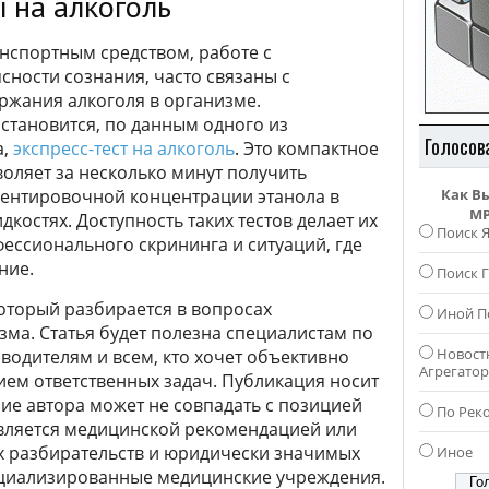
ы на алкоголь
нспортным средством, работе с
сности сознания, часто связаны с
жания алкоголя в организме.
становится, по данным одного из
Голосов
а,
экспресс-тест на алкоголь
. Это компактное
воляет за несколько минут получить
ентировочной концентрации этанола в
Как В
MP
остях. Доступность таких тестов делает их
Поиск 
ессионального скрининга и ситуаций, где
ние.
Поиск Г
оторый разбирается в вопросах
Иной П
зма. Статья будет полезна специалистам по
Новост
водителям и всем, кто хочет объективно
Агрегато
ием ответственных задач. Публикация носит
ие автора может не совпадать с позицией
По Рек
вляется медицинской рекомендацией или
х разбирательств и юридически значимых
Иное
циализированные медицинские учреждения.