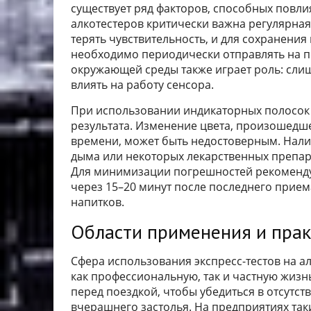
существует ряд факторов, способных повли
алкотестеров критически важна регулярная
терять чувствительность, и для сохранени
необходимо периодически отправлять на п
окружающей среды также играет роль: сли
влиять на работу сенсора.
При использовании индикаторных полосок
результата. Изменение цвета, произошедш
времени, может быть недостоверным. Налич
дыма или некоторых лекарственных препара
Для минимизации погрешностей рекоменду
через 15–20 минут после последнего прием
напитков.
Области применения и прак
Сфера использования экспресс-тестов на а
как профессиональную, так и частную жизн
перед поездкой, чтобы убедиться в отсутст
вчерашнего застолья. На предприятиях та