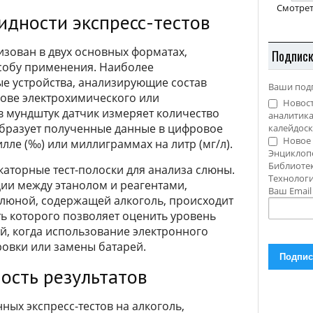
Смотрет
идности экспресс-тестов
изован в двух основных форматах,
Подпис
собу применения. Наиболее
е устройства, анализирующие состав
Ваши под
нове электрохимического или
Новост
в мундштук датчик измеряет количество
аналитика
образует полученные данные в цифровое
калейдоск
Новое 
лле (‰) или миллиграммах на литр (мг/л).
Энциклоп
Библиотек
аторные тест-полоски для анализа слюны.
Технолог
ии между этанолом и реагентами,
Ваш Emai
слюной, содержащей алкоголь, происходит
ь которого позволяет оценить уровень
ий, когда использование электронного
ровки или замены батарей.
ость результатов
ых экспресс-тестов на алкоголь,