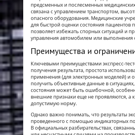
предсменных и послесменных медицинских 
связана с управлением транспортом, выс
опасного оборудования. Медицинские учре
для быстрой оценки состояния пациентов пр
позволяет избежать спорных ситуаций и п
управления автомобилем или выполнения о
Преимущества и ограничен
Ключевыми преимуществами экспресс-тесто
получения результата, простота использо
применения (для электронных моделей) и о
получить объективные данные в ситуациях,
состояния может быть ошибочной, особенн
внешние признаки еще не проявляются, а 
допустимую норму.
Однако важно понимать, что результаты эк
проведенного с помощью индикаторных по
В официальных разбирательствах, связанн
или несчастными случаями на производств