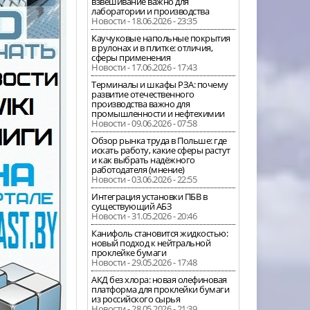
взвешивание важно для
лаборатории и производства
Новости - 18.06.2026 - 23:35
Каучуковые напольные покрытия
в рулонах и в плитке: отличия,
сферы применения
Новости - 17.06.2026 - 17:43
Терминалы и шкафы РЗА: почему
развитие отечественного
производства важно для
промышленности и нефтехимии
Новости - 09.06.2026 - 07:58
Обзор рынка труда в Польше: где
искать работу, какие сферы растут
и как выбрать надёжного
работодателя (мнение)
Новости - 03.06.2026 - 22:55
Интеграция установки ПБВ в
существующий АБЗ
Новости - 31.05.2026 - 20:46
Канифоль становится жидкостью:
новый подход к нейтральной
проклейке бумаги
Новости - 29.05.2026 - 17:48
АКД без хлора: новая олефиновая
платформа для проклейки бумаги
из российского сырья
Новости - 28.05.2026 - 21:39