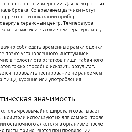
ять на точность измерений. Для электронных
 калибровка. Со временем датчики могут
я корректности показаний прибор
оверку в сервисный центр. Температура
шком низкие или высокие температуры могут
 важно соблюдать временные рамки оценки
ее позже установленного инструкцией
ие в полости рта остатков пищи, табачного
тов также способно исказить результат.
ется проводить тестирование не ранее чем
а пищи, курения или употребления
тическая значимость
лкоголь чрезвычайно широка и охватывает
ь. Водители используют их для самоконтроля
вии остаточного алкоголя в организме после
кие тесты применяются при проведении