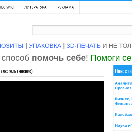
ЕС WIKI
ЛИТЕРАТУРА
РЕКЛАМА
ПОЗИТЫ
|
УПАКОВКА
|
3D-ПЕЧАТЬ
И НЕ ТО
 способ
помочь себе
!
Помоги с
Новости
 алкоголь (мнение)
Аналити
Прогно
Бизнес,
Финанс
Калейдо
Наука и