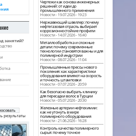
Чертежи как основа инженерных
а
решений: от идеи до
ения
промышленного применения
Новости - 19.07.2026 - 19:23
Нержавеющий швеллер: почему
ание
нефтегазовая отрасль выбирает
коррозионностойкие профили
Новости - 14.07.2026 - 16:40
од занятий?
Металлообработка и сложные
одство
детали: почему современные
технологии становятся важны и для
полимерной индустрии
жи
Новости - 08.07.2026 - 11:04
Промышленные прессы нового
ботка
поколения: как характеристики
оборудования влияют на скорость
вание
и точность штамповки
Новости - 07.07.2026 - 20:59
Как безопасно выбрать клинику
для пересадки волос в Турции
Новости - 05.07.2026 - 20:30
Железные артерии нефтехимии:
как не утонуть в мире
ь результаты
полимерного оборудования
Новости - 21.06.2026 - 16:28
Контроль качества полимерного
сырья: почему точное