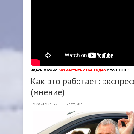
Здесь можно
разместить свое видео
с You TUBE
!
Как это работает: экспрес
(мнение)
Михаил Мирный
20 марта, 2022