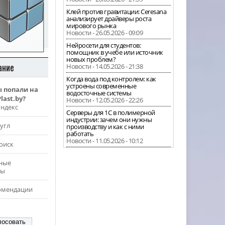
Клей против гравитации: Ceresana
анализирует драйверы роста
мирового рынка
Новости - 26.05.2026 - 09:09
Нейросети для студентов:
помощник в учебе или источник
новых проблем?
ание
Новости - 14.05.2026 - 21:38
Когда вода под контролем: как
устроены современные
ы попали на
водосточные системы
last.by?
Новости - 12.05.2026 - 22:26
Яндекс
Серверы для 1С в полимерной
индустрии: зачем они нужны
угл
производству и как с ними
работать
Новости - 11.05.2026 - 10:12
оиск
ные
ры
омендации