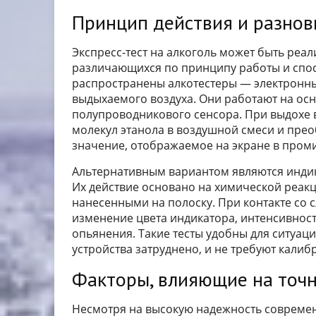
Принцип действия и разнов
Экспресс-тест на алкоголь может быть реал
различающихся по принципу работы и спо
распространены алкотестеры — электронны
выдыхаемого воздуха. Они работают на ос
полупроводникового сенсора. При выдохе 
молекул этанола в воздушной смеси и пре
значение, отображаемое на экране в проми
Альтернативным вариантом являются индик
Их действие основано на химической реакц
нанесенными на полоску. При контакте со 
изменение цвета индикатора, интенсивност
опьянения. Такие тесты удобны для ситуац
устройства затруднено, и не требуют калиб
Факторы, влияющие на точн
Несмотря на высокую надежность современн