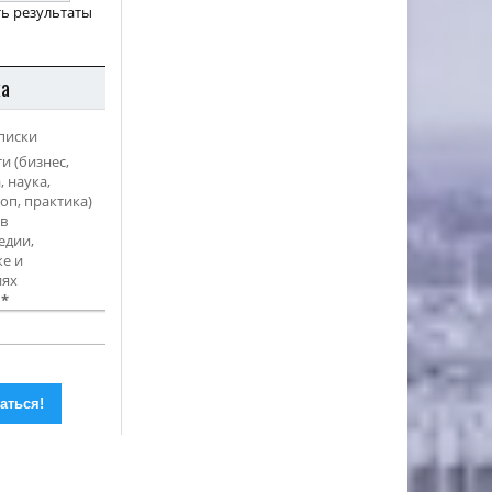
ь результаты
ка
писки
и (бизнес,
, наука,
оп, практика)
в
едии,
е и
иях
l
*