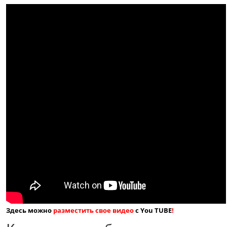
Здесь можно
разместить свое видео
с You TUBE
!