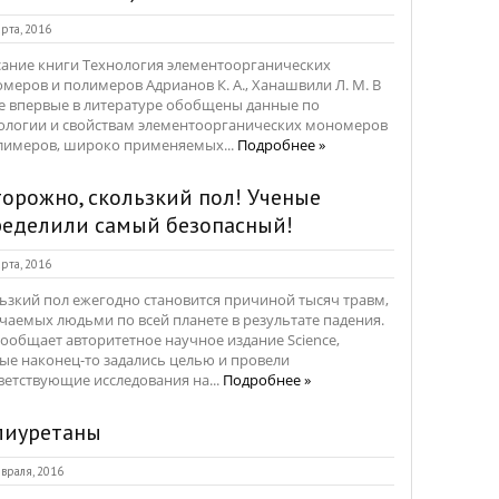
рта, 2016
ание книги Технология элементоорганических
меров и полимеров Адрианов К. А., Ханашвили Л. М. В
е впервые в литературе обобщены данные по
ологии и свойствам элементоорганических мономеров
лимеров, широко применяемых...
Подробнее »
орожно, скользкий пол! Ученые
ределили самый безопасный!
рта, 2016
ьзкий пол ежегодно становится причиной тысяч травм,
чаемых людьми по всей планете в результате падения.
сообщает авторитетное научное издание Science,
ые наконец-то задались целью и провели
ветствующие исследования на...
Подробнее »
лиуретаны
враля, 2016