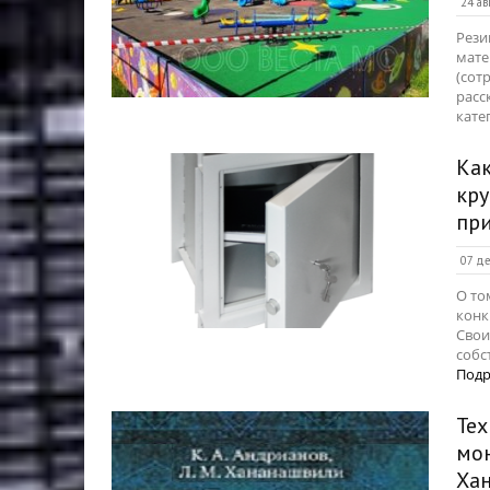
24 ав
Рези
мате
(сот
расс
кате
Ка
кру
пр
07 де
О то
конк
Свои
собс
Подр
Тех
мон
Хан