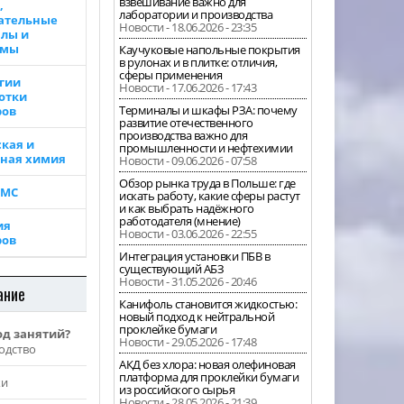
взвешивание важно для
,
лаборатории и производства
ательные
Новости - 18.06.2026 - 23:35
лы и
ммы
Каучуковые напольные покрытия
в рулонах и в плитке: отличия,
сферы применения
гии
Новости - 17.06.2026 - 17:43
отки
Терминалы и шкафы РЗА: почему
ров
развитие отечественного
производства важно для
кая и
промышленности и нефтехимии
ная химия
Новости - 09.06.2026 - 07:58
Обзор рынка труда в Польше: где
ВМС
искать работу, какие сферы растут
и как выбрать надёжного
работодателя (мнение)
ия
Новости - 03.06.2026 - 22:55
ров
Интеграция установки ПБВ в
существующий АБЗ
Новости - 31.05.2026 - 20:46
ание
Канифоль становится жидкостью:
новый подход к нейтральной
проклейке бумаги
од занятий?
Новости - 29.05.2026 - 17:48
одство
АКД без хлора: новая олефиновая
платформа для проклейки бумаги
жи
из российского сырья
Новости - 28.05.2026 - 21:39