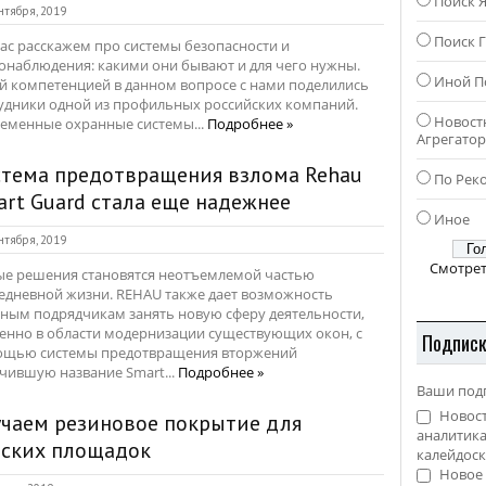
Поиск 
нтября, 2019
Поиск Г
ас расскажем про системы безопасности и
онаблюдения: какими они бывают и для чего нужны.
Иной П
й компетенцией в данном вопросе с нами поделились
удники одной из профильных российских компаний.
Новост
еменные охранные системы...
Подробнее »
Агрегато
стема предотвращения взлома Rehau
По Рек
rt Guard стала еще надежнее
Иное
нтября, 2019
Смотрет
е решения становятся неотъемлемой частью
едневной жизни. REHAU также дает возможность
ным подрядчикам занять новую сферу деятельности,
енно в области модернизации существующих окон, с
Подпис
щью системы предотвращения вторжений
чившую название Smart...
Подробнее »
Ваши под
Новост
чаем резиновое покрытие для
аналитика
тских площадок
калейдоск
Новое 