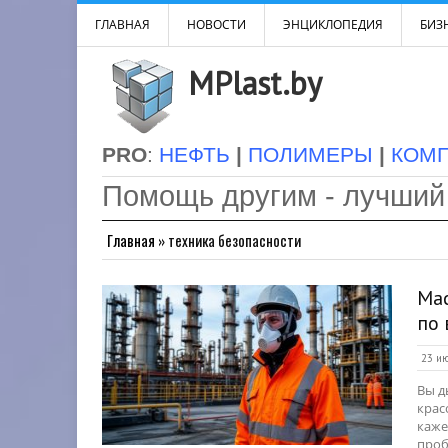
ГЛАВНАЯ
НОВОСТИ
ЭНЦИКЛОПЕДИЯ
БИЗН
MPlast.by
PRO
:
НЕФТЬ
|
ПОЛИМЕРЫ
|
КОМ
Помощь другим - лучший
Главная
»
техника безопасности
Мас
по
23 ию
Вы д
крас
каже
проб