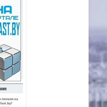
ание
ы попали на
last.by?