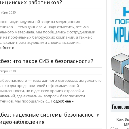
дицинских работников?
тября, 2020
ость индивидуальной защиты медицинских
тников — тема данного и, надо отметить, весьма
ального материала. Мы пообщались с сотрудниками
й из профильных белорусских компаний, а также с
олькими практикующими специалистами и...
обнее »
без: что такое СИЗ в безопасности?
тября, 2020
в безопасности — тема данного материала, актуального
олько для представителей нефтехимической
ышленности, но и для всех прочих отраслей и
авлений, где актуальны вопросы безопасности
тников. Мы пообщались с...
Подробнее »
Голосов
без: надежные системы безопасности
Как В
видеонаблюдения
MP