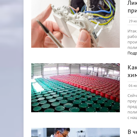
Лик
при
29 но
Итак
рабо
прои
поли
Подр
Как
хи
06 но
Сейч
преу
пред
поли
с на
В 