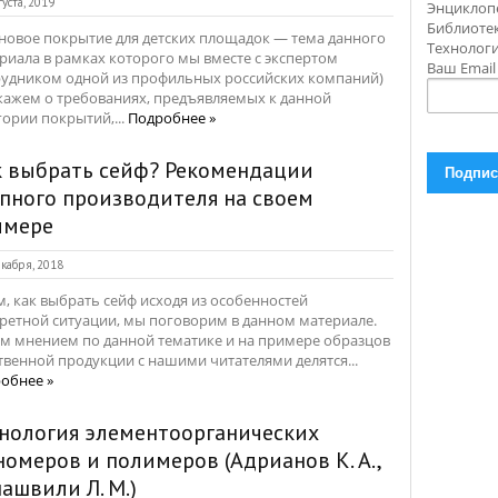
густа, 2019
Энциклоп
Библиотек
новое покрытие для детских площадок — тема данного
Технолог
риала в рамках которого мы вместе с экспертом
Ваш Emai
рудником одной из профильных российских компаний)
кажем о требованиях, предъявляемых к данной
гории покрытий,...
Подробнее »
к выбрать сейф? Рекомендации
пного производителя на своем
имере
кабря, 2018
м, как выбрать сейф исходя из особенностей
ретной ситуации, мы поговорим в данном материале.
м мнением по данной тематике и на примере образцов
твенной продукции с нашими читателями делятся...
обнее »
нология элементоорганических
омеров и полимеров (Адрианов К. А.,
ашвили Л. М.)