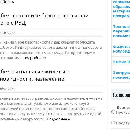
обнее »
сервисы
образов
материа
без по технике безопасности при
програ
оте с РВД
Техноло
перераб
реля, 2022
полиме
м, какие мере безопасности и как следует соблюдать
Физичес
работе с РВД (рукава высокого давления) мы поговорим
коллоид
дня — в рамках данного материала. Раскрыть тему в
де с нашим...
Подробнее »
Химия 
без: сигнальные жилеты –
Экструз
полиме
новидности, назначение
ября, 2021
Голосов
альные жилеты, их разновидности и назначение — тема
ого материала, актуального для широкого круга
Ваш р
зователей не зависимо от профессиональной сферы
Произв
ельности. Раскрыли тему эксперты — сотрудники одной
рофильных белорусских...
Подробнее »
Прода