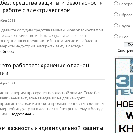
без: средства защиты и безопасности
Перера
 работе с электричеством
Образо
ября, 2021
Наука
, давайте обсудим средства защиты и безопасности при
те с электричеством. Тема актуальная для всех
Иное
зводственных предприятий, в том числе и в области
мерной индустрии. Раскрыть тему в беседе с...
Смотрет
обнее »
 это работает: хранение опасной
мии
ября, 2021
ас поговорим про хранение опасной химии. Тема без
величения актуальная едва ли не для каждого
приятия нефтехимической промышленности вообще и
мерной индустрии в частности. Раскрыть тему в беседе
шим...
Подробнее »
чем важность индивидуальной защиты