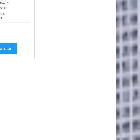
едии,
е и
иях
l
*