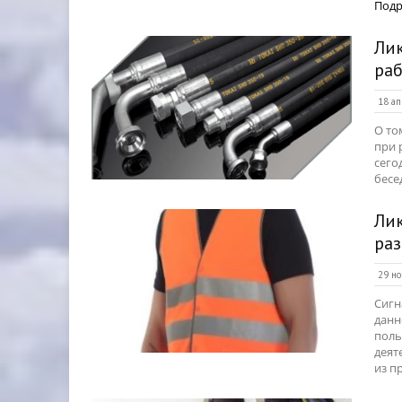
Подр
Лик
раб
18 ап
О то
при 
сего
бесе
Лик
раз
29 но
Сигн
данн
поль
деят
из п