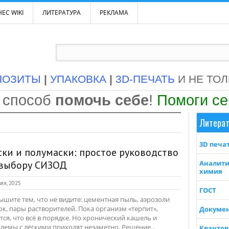
ЕС WIKI
ЛИТЕРАТУРА
РЕКЛАМА
ПОЗИТЫ
|
УПАКОВКА
|
3D-ПЕЧАТЬ
И НЕ ТО
 способ
помочь себе
!
Помоги с
Литерат
3D печа
ки и полумаски: простое руководство
 выбору СИЗОД
Аналити
химия
ля, 2025
ГОСТ
ышите тем, что не видите: цементная пыль, аэрозоли
ок, пары растворителей. Пока организм «терпит»,
Докуме
тся, что всё в порядке. Но хронический кашель и
лемы с лёгкими приходят незаметно. Решение...
Квантов