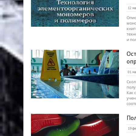
12 ма
Опис
моно
книг
техн
и по
Ост
оп
01 ма
Скол
полу
Как 
учен
соот
По
19 фе