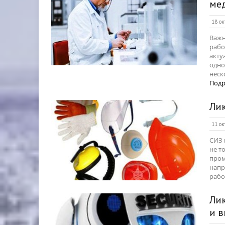
ме
18 ок
Важн
рабо
акту
одно
неск
Подр
Лик
11 ок
СИЗ 
не т
пром
напр
рабо
Лик
и 