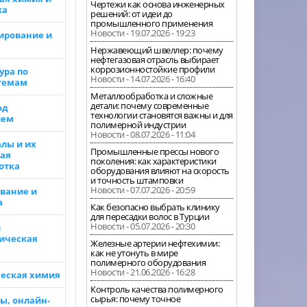
Чертежи как основа инженерных
ка
решений: от идеи до
промышленного применения
Новости - 19.07.2026 - 19:23
ирование и
Нержавеющий швеллер: почему
нефтегазовая отрасль выбирает
коррозионностойкие профили
ура по
Новости - 14.07.2026 - 16:40
темам
Металлообработка и сложные
детали: почему современные
од
технологии становятся важны и для
ием
полимерной индустрии
Новости - 08.07.2026 - 11:04
лы и их
Промышленные прессы нового
ая
поколения: как характеристики
отка
оборудования влияют на скорость
и точность штамповки
Новости - 07.07.2026 - 20:59
вание и
а
Как безопасно выбрать клинику
для пересадки волос в Турции
Новости - 05.07.2026 - 20:30
и
ическая
Железные артерии нефтехимии:
как не утонуть в мире
полимерного оборудования
Новости - 21.06.2026 - 16:28
еская химия
Контроль качества полимерного
сырья: почему точное
ы, онлайн-