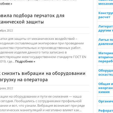
обнее »
механи
Констру
вила подбора перчаток для
расчет
ханической защиты
Литерат
другим 
ября, 2022
атки для защиты от механических воздействий –
Литье п
ходимая составляющая экипировки при проведении
давлен
шинства строительных и производственных работ.
деление изделия данного типа записано в
Материа
ветствующем межгосударственном стандарте ГОСТ EN
вторичн
перераб
019, где...
Подробнее »
Оборудо
 снизить вибрации на оборудовании
оснастк
агрузку на оператора
Общая 
неорган
реля, 2022
химия
ации на оборудовании и пути ее снижения — наша
 сегодня. Пообщались с сотрудниками профильной
Органич
ании и вот, что узнали. Вибрация возникает при ряде
ологических манипуляций и негативно влияет как...
Реферат