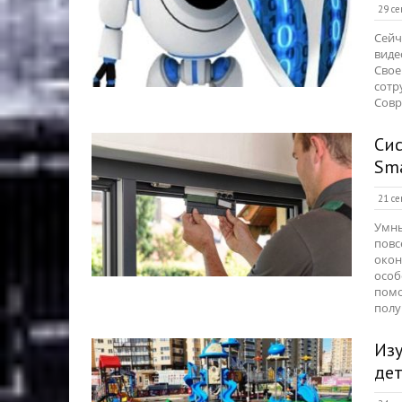
29 се
Сейч
виде
Свое
сотр
Совр
Си
Sma
21 се
Умны
повс
окон
особ
помо
полу
Изу
де