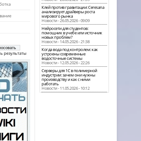
ботка
Клей против гравитации: Ceresana
анализирует драйверы роста
вание
мирового рынка
Новости - 26.05.2026 - 09:09
Нейросети для студентов:
помощник в учебе или источник
новых проблем?
Новости - 14.05.2026 - 21:38
Когда вода под контролем: как
ь результаты
устроены современные
водосточные системы
Новости - 12.05.2026 - 22:26
Серверы для 1С в полимерной
индустрии: зачем они нужны
производству и как с ними
работать
Новости - 11.05.2026 - 10:12