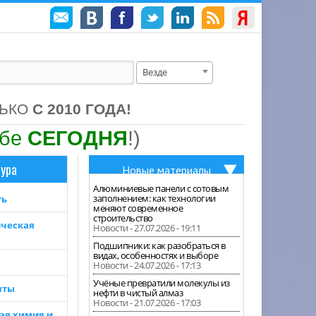
Везде
ЛЬКО
С 2010 ГОДА!
ебе
СЕГОДНЯ
!)
ура
Новые материалы
Алюминиевые панели с сотовым
заполнением: как технологии
ть
меняют современное
строительство
ческая
Новости - 27.07.2026 - 19:11
Подшипники: как разобраться в
видах, особенностях и выборе
Новости - 24.07.2026 - 17:13
Учёные превратили молекулы из
нты
нефти в чистый алмаз
Новости - 21.07.2026 - 17:03
ая химия и