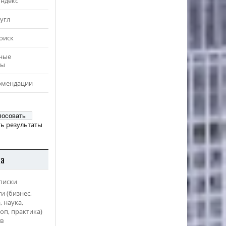
Яндекс
угл
оиск
ные
ры
омендации
ь результаты
ка
писки
и (бизнес,
, наука,
оп, практика)
в