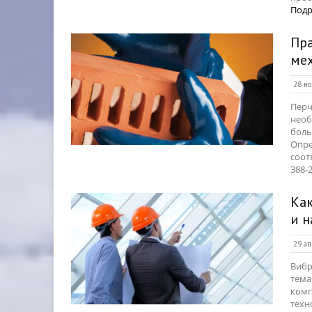
Подр
Пра
ме
28 но
Перч
необ
боль
Опре
соот
388-2
Как
и н
29 ап
Вибр
тема
комп
техн