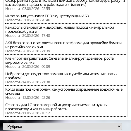
Обзор рынка труда в Польше: где искать работу, какие сферы растут и
как выбрать надёжного работодателя (мнение)
Новости - 03.06.2026 - 22:55
Интеграция установки ПБВ в существующий АБЗ
Новости - 31.05.2026 - 20:46
Канифоль становится жидкостью: новый подход к нейтральной
проклейке бумаги
Новости - 29.05.2026 - 17:48
АКД без хлора: новая олефиновая платформа для проклейки бумаги
из российского сырья
Новости - 28.05.2026 - 21:39
Клей против гравитации: Ceresana анализирует драйверы роста
мирового рынка
Новости - 26.05.2026 - 09:09
Нейросети для студентов: помощник в учебе или источник новых
проблем?
Новости - 14.05.2026 - 21:38
Когда вода под контролем: как устроены современные водосточные
системы
Новости - 12.05.2026 - 22:26
Серверы для 1С в полимерной индустрии: зачем они нужны
производству и как с ними работать
Новости - 11.05.2026 - 10:12