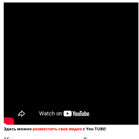
Здесь можно
разместить свое видео
с You TUBE
!