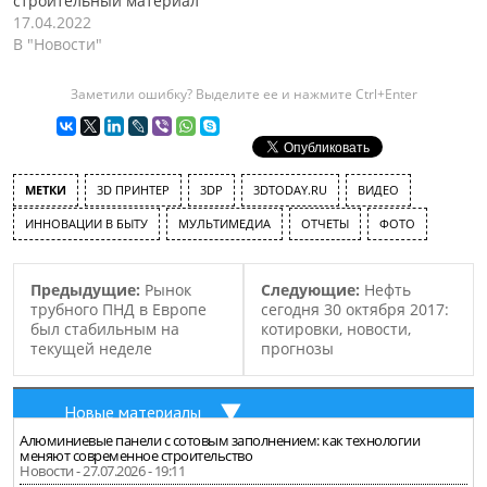
строительный материал
17.04.2022
В "Новости"
Заметили ошибку? Выделите ее и нажмите Ctrl+Enter
МЕТКИ
3D ПРИНТЕР
3DP
3DTODAY.RU
ВИДЕО
ИННОВАЦИИ В БЫТУ
МУЛЬТИМЕДИА
ОТЧЕТЫ
ФОТО
Предыдущие:
Рынок
Следующие:
Нефть
трубного ПНД в Европе
сегодня 30 октября 2017:
был стабильным на
котировки, новости,
текущей неделе
прогнозы
Новые материалы
Алюминиевые панели с сотовым заполнением: как технологии
меняют современное строительство
Новости - 27.07.2026 - 19:11