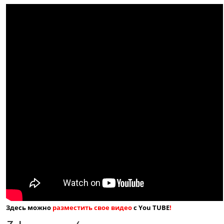
Здесь можно
разместить свое видео
с You TUBE
!