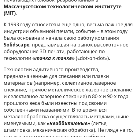
Массачусетском технологическом институте
(MIT)
.
К 1993 году относится и еще одно, весьма важное для
индустрии объемной печати, событие – в этом году
была основана и начала свою работу компания
Solidscape
, представившая на рынок высокоточное
оборудование 3D-печати, работающее по
технологии
«точка к точке»
(«dot-on-dot»).
Технологии аддитивного производства,
предназначенные для спекания или плавки
материалов (например, селективное лазерное
спекание, прямое металлическое лазерное спекание
и селективное лазерное спекание) в 80-х и 90-х года
прошлого века были известны под своими
собственными названиями. В то время вся
металлообработка осуществлялась методами, ныне
именуемыми, как
«неаддитивные»
(литье,
штамповка, механическая обработка). Не глядя на то,
что для этих методов характерна глубокая