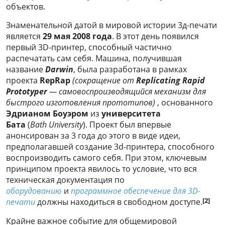
объектов.
Знаменательной датой в мировой истории 3д-печати
является
29 мая 2008 года
. В этот день появился
первый 3D-принтер, способный частично
распечатать сам себя. Машина, получившая
название
Darwin
, была разработана в рамках
проекта
RepRap
(сокращение от
Replicating Rapid
Prototyper
— самовоспроизводящийся механизм для
быстрого изготовления прототипов)
, основанного
Эдрианом Боуэром
из
университета
Бата
(
Bath
University
). Проект был впервые
анонсирован за 3 года до этого в виде идеи,
предполагавшей создание 3d-принтера, способного
воспроизводить самого себя. При этом, ключевым
принципом проекта явилось то условие, что вся
техническая документация по
оборудованию
и
программное обеспечение для 3D-
[2]
печати
должны находиться в свободном доступе.
Крайне важное событие для общемировой