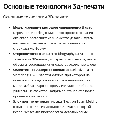
Основные технологии 3д-печати
Основные технологии 3D-печати:
Моделирование методом наплавления
(Fused
Deposition Modeling (FDM) —
это
процесс создания
объектов, состоящих из множества деталей, путем
нагрева и плавления пластика, заливаемого в
специальную форму
,
Стереолитография
(Stereolithography (SLA) —
это
технология 3D-печати, которая позволяет создавать
объекты, состоящие из множества отдельных слоев
,
Селективное лазерное спекание
(Selective Laser
Sintering (SLS) —
это
технология, при которой на
поверхность изделия наносится тончайший слой
металла, благодаря которому изделие приобретает
уникальные свойства. Например, становится более
прочным или легким
,
Электронно-лучевая плавка
(Electron Beam Melting
(EBM) — это один из методов
3
D
печати
, который
используется для производства металлических