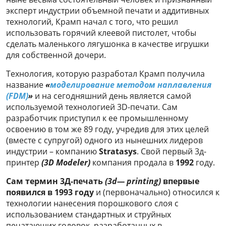
эксперт индустрии объемной печати и аддитивных
технологий, Крамп начал с того, что решил
использовать горячий клеевой пистолет, чтобы
сделать маленького лягушонка в качестве игрушки
для собственной дочери.
Технология, которую разработал Крамп получила
название
«
моделирование методом наплавления
(FDM)
»
и на сегодняшний день является самой
используемой технологией 3D-печати. Сам
разработчик приступил к ее промышленному
освоению в том же 89 году, учредив для этих целей
(вместе с супругой) одного из нынешних лидеров
индустрии – компанию
Stratasys
. Свой первый 3д-
принтер
(3D Modeler)
компания продала в
1992
году.
Сам термин 3Д-печать
(3
d
— printing)
впервые
появился в 1993 году
и (первоначально) относился к
технологии нанесения порошкового слоя с
использованием стандартных и струйных
печатающих головок, разработанных в