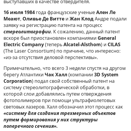
выступавших в качестве отвердителя.
16 июля 1984
года французские ученые
Ален Ле
Меают
,
Оливье Де Витте
и
Жан Клод
Андре подали
заявку на регистрацию патента на процесс
стереолитографии
. К сожалению, данный патент
вскоре был приостановлен компаниями
General
Electric Company
(теперь
Alcatel-Alsthom
) и
CILAS
(The Laser Consortium) по причине, что интересно:
«из-за отсутствия деловой перспективы».
Примечательно, что всего 3 недели спустя на другом
берегу Атлантики
Чак Халл
(компании
3
D
System
Corporation
) подал свой собственный патент на
систему стереолитографической обработки, в
которой слои добавлялись путем отверждения
фотополимеров при помощи ультрафиолетовых
световых лазеров. Халл обозначил этот процесс как
«систему для создания трехмерных объектов
путем формирования у них структуры
поперечного сечения».