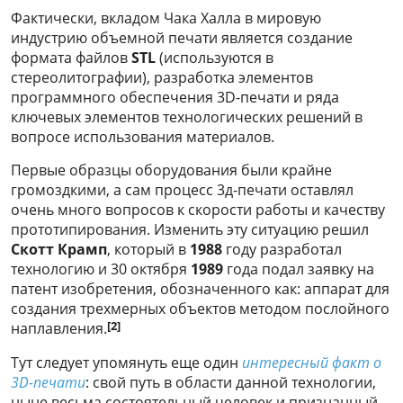
Фактически, вкладом Чака Халла в мировую
индустрию объемной печати является создание
формата файлов
STL
(используются в
стереолитографии), разработка элементов
программного обеспечения 3D-печати и ряда
ключевых элементов технологических решений в
вопросе использования материалов.
Первые образцы оборудования были крайне
громоздкими, а сам процесс 3д-печати оставлял
очень много вопросов к скорости работы и качеству
прототипирования. Изменить эту ситуацию решил
Скотт Крамп
, который в
1988
году разработал
технологию и 30 октября
1989
года подал заявку на
патент изобретения, обозначенного как: аппарат для
создания трехмерных объектов методом послойного
[2]
наплавления.
Тут следует упомянуть еще один
интересный факт о
3D-печати
: свой путь в области данной технологии,
ныне весьма состоятельный человек и признанный