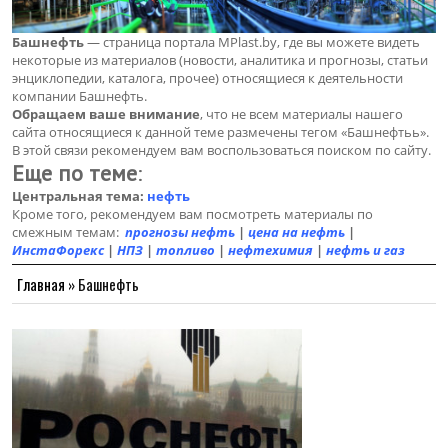
Башнефть
— страница портала MPlast.by, где вы можете видеть
некоторые из материалов (новости, аналитика и прогнозы, статьи
энциклопедии, каталога, прочее) относящиеся к деятельности
компании Башнефть.
Обращаем ваше внимание
, что не всем материалы нашего
сайта относящиеся к данной теме размечены тегом «Башнефтьь».
В этой связи рекомендуем вам воспользоваться поиском по сайту.
Еще по теме
:
Центральная тема:
нефть
Кроме того, рекомендуем вам посмотреть материалы по
смежным темам:
прогнозы нефть
|
цена на нефть
|
ИнстаФорекс
|
НПЗ
|
топливо
|
нефтехимия
|
нефть и газ
Главная
»
Башнефть