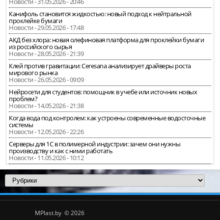
Новости - 31.05.2026 - 20:46
Канифоль становится жидкостью: новый подход к нейтральной
проклейке бумаги
Новости - 29.05.2026 - 17:48
АКД без хлора: новая олефиновая платформа для проклейки бумаги
из российского сырья
Новости - 28.05.2026 - 21:39
Клей против гравитации: Ceresana анализирует драйверы роста
мирового рынка
Новости - 26.05.2026 - 09:09
Нейросети для студентов: помощник в учебе или источник новых
проблем?
Новости - 14.05.2026 - 21:38
Когда вода под контролем: как устроены современные водосточные
системы
Новости - 12.05.2026 - 22:26
Серверы для 1С в полимерной индустрии: зачем они нужны
производству и как с ними работать
Новости - 11.05.2026 - 10:12
MPlast.by © 2026