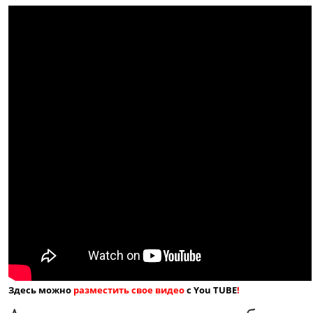
Здесь можно
разместить свое видео
с You TUBE
!