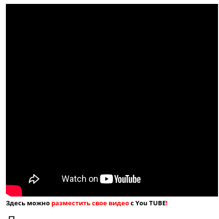
Здесь можно
разместить свое видео
с You TUBE
!