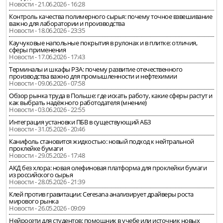
Новости - 21.06.2026 - 16:28
Контроль качества полимерного сырья: почему точное взвешивание
важно для лаборатории и производства
Новости - 18.06.2026 - 23:35
Каучуковые напольные покрытия в рулонах и в плитке: отличия,
сферы применения
Новости - 17.06.2026 - 17:43
Терминалы и шкафы РЗА: почему развитие отечественного
производства важно для промышленности и нефтехимии
Новости - 09.06.2026 - 07:58
Обзор рынка труда в Польше: где искать работу, какие сферы растут и
как выбрать надёжного работодателя (мнение)
Новости - 03.06.2026 - 22:55
Интеграция установки ПБВ в существующий АБЗ
Новости - 31.05.2026 - 20:46
Канифоль становится жидкостью: новый подход к нейтральной
проклейке бумаги
Новости - 29.05.2026 - 17:48
АКД без хлора: новая олефиновая платформа для проклейки бумаги
из российского сырья
Новости - 28.05.2026 - 21:39
Клей против гравитации: Ceresana анализирует драйверы роста
мирового рынка
Новости - 26.05.2026 - 09:09
Нейросети для студентов: помощник в учебе или источник новых