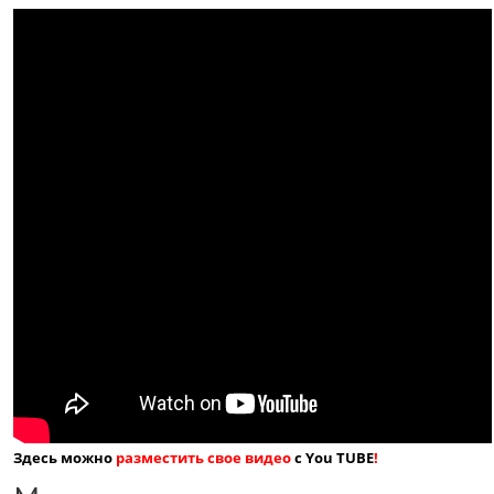
Здесь можно
разместить свое видео
с You TUBE
!