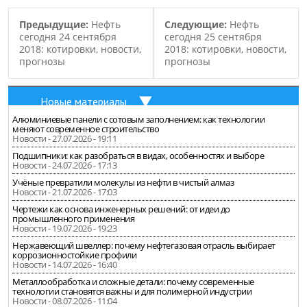
была представлена
различная смазочная
Предыдущие:
Нефть
Следующие:
Нефть
продукция “Shell” для
сегодня 24 сентября
сегодня 25 сентября
пассажирского
2018: котировки, новости,
2018: котировки, новости,
транспорта,…
прогнозы
прогнозы
Новые материалы
Алюминиевые панели с сотовым заполнением: как технологии
меняют современное строительство
Новости - 27.07.2026 - 19:11
Подшипники: как разобраться в видах, особенностях и выборе
Новости - 24.07.2026 - 17:13
Учёные превратили молекулы из нефти в чистый алмаз
Новости - 21.07.2026 - 17:03
Чертежи как основа инженерных решений: от идеи до
промышленного применения
Новости - 19.07.2026 - 19:23
Нержавеющий швеллер: почему нефтегазовая отрасль выбирает
коррозионностойкие профили
Новости - 14.07.2026 - 16:40
Металлообработка и сложные детали: почему современные
технологии становятся важны и для полимерной индустрии
Новости - 08.07.2026 - 11:04