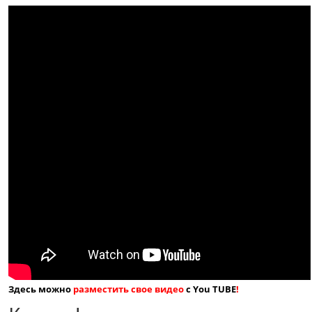
Здесь можно
разместить свое видео
с You TUBE
!