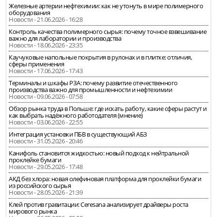
Железные артерии нефтехимии: как не утонуть в мире полимерного
оборудования
Новости - 21.06.2026 - 16:28
Контроль качества полимерного сырья: почему точное взвешивание
важно для лаборатории и производства
Новости - 18.06.2026 - 23:35
Каучуковые напольные покрытия в рулонах и в плитке: отличия,
сферы применения
Новости - 17.06.2026 - 17:43
Терминалы и шкафы РЗА: почему развитие отечественного
производства важно для промышленности и нефтехимии
Новости - 09.06.2026 - 07:58
Обзор рынка труда в Польше: где искать работу, какие сферы растут и
как выбрать надёжного работодателя (мнение)
Новости - 03.06.2026 - 22:55
Интеграция установки ПБВ в существующий АБЗ
Новости - 31.05.2026 - 20:46
Канифоль становится жидкостью: новый подход к нейтральной
проклейке бумаги
Новости - 29.05.2026 - 17:48
АКД без хлора: новая олефиновая платформа для проклейки бумаги
из российского сырья
Новости - 28.05.2026 - 21:39
Клей против гравитации: Ceresana анализирует драйверы роста
мирового рынка