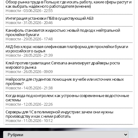
Обзор рынка труда в Польше: где искать работу, какие сферы растут и
как выбрать надёжного работодателя (мнение)
Новости - 03.06.2026 - 22:55
Интеграция установки ПБВ в существующий АБЗ
Новости - 31.05.2026 - 20:46
Канифоль становится жидкостью: новый подход к нейтральной
проклейке бумаги
Новости - 29.05.2026 - 17:48
АКД без хлора: новая олефиновая платформа для проклейки бумаги
из российского сырья
Новости - 28.05.2026 - 21:39
Клей против гравитации: Ceresana анализирует драйверы роста
мирового рынка
Новости - 26.05.2026 - 09:09
Нейросети для студентов: помощник в учебе или источник новых
проблем?
Новости - 14.05.2026 - 21:38
Когда вода под контролем: как устроены современные водосточные
системы
Новости - 12.05.2026 - 22:26
Серверы для 1С в полимерной индустрии: зачем они нужны
производству и как с ними работать
Новости - 11.05.2026 - 10:12