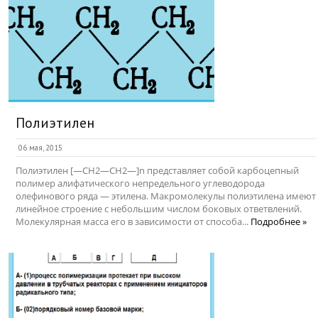
Полиэтилен
06 мая, 2015
Полиэтилен [—СН2—СН2—]n представляет собой карбоцепный
полимер алифатического непредельного углеводорода
олефинового ряда — этилена. Макромолекулы полиэтилена имеют
линейное строение с небольшим числом боковых ответвлений.
Молекулярная масса его в зависимости от способа...
Подробнее »