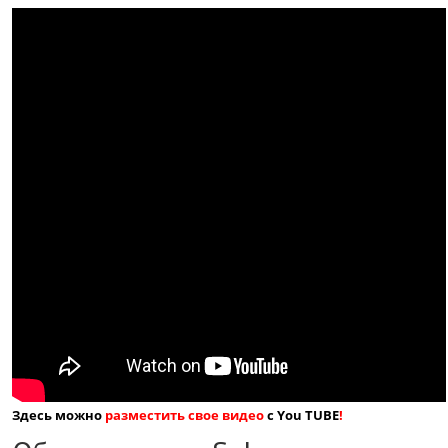
Здесь можно
разместить свое видео
с You TUBE
!