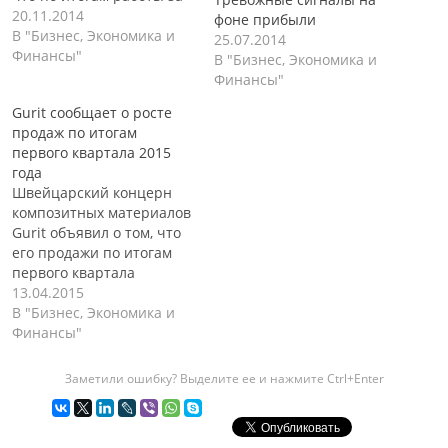
третий квартал
20.11.2014
фоне прибыли
нынешнего года объемы
В "Бизнес, Экономика и
25.07.2014
продаж вырос на 7,9% и
Финансы"
В "Бизнес, Экономика и
составили в натуральном
Финансы"
выражении €2,6
Gurit сообщает о росте
миллиарда, по
продаж по итогам
сравнению с результатом
первого квартала 2015
в €2,4 миллиарда годом
года
ранее. Отметим, что
Швейцарский концерн
Ebitda (прибыль до
композитных материалов
вычета процентов,
Gurit объявил о том, что
налогов, износа и…
его продажи по итогам
первого квартала
текущего года выросли
13.04.2015
на 5.1% по сравнению с
В "Бизнес, Экономика и
аналогичным периодом в
Финансы"
2014 году и достигли 86
миллионов евро.
Заметили ошибку? Выделите ее и нажмите Ctrl+Enter
Продажи подразделения
Gurit Composite Materials
составили в первом