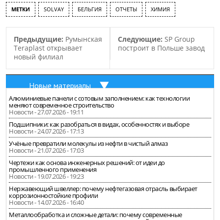
квартале 64.8 миллионов
МЕТКИ
SOLVAY
БЕЛЬГИЯ
ОТЧЕТЫ
ХИМИЯ
евро. В Компании
заявили, что это…
Предыдущие:
Румынская
Следующие:
SP Group
Teraplast открывает
построит в Польше завод
новый филиал
Новые материалы
Алюминиевые панели с сотовым заполнением: как технологии
меняют современное строительство
Новости - 27.07.2026 - 19:11
Подшипники: как разобраться в видах, особенностях и выборе
Новости - 24.07.2026 - 17:13
Учёные превратили молекулы из нефти в чистый алмаз
Новости - 21.07.2026 - 17:03
Чертежи как основа инженерных решений: от идеи до
промышленного применения
Новости - 19.07.2026 - 19:23
Нержавеющий швеллер: почему нефтегазовая отрасль выбирает
коррозионностойкие профили
Новости - 14.07.2026 - 16:40
Металлообработка и сложные детали: почему современные