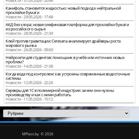
Новости - 31.05.2026 - 20:46
Канифоль становится жидкостью: новый подход к нейтральной
проклейке бумаги
Новости - 29.05.2026 - 17:48
АКД без хлора: новая олефиновая платформа для проклейки бумаги
из российского сырья
Новости - 28.05.2026 - 21:39
Клей против гравитации: Ceresana анализирует драйверы роста
мирового рынка
Новости - 26.05.2026 - 09:09
Нейросети для студентов: помощник в учебе или источник новых
проблем?
Новости - 14.05.2026 - 21:38
Когда вода под контролем: как устроены современные водосточные
системы
Новости - 12.05.2026 - 22:26
Серверы для 1С в полимерной индустрии: зачем они нужны
производству и как с ними работать
Новости - 11.05.2026 - 10:12
MPlast.by © 2026