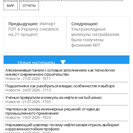
2012 годом ниже на 20%,
МИР
ОТЧЕТЫ
когда компания…
Предыдущие:
Импорт
Следующие:
ПЭТ в Украину снизился
Ультрахолодные
на 21 процент
молекулы натрийкалия
были получены
физиками MIT
Новые материалы
Алюминиевые панели с сотовым заполнением: как технологии
меняют современное строительство
Новости - 27.07.2026 - 19:11
Подшипники: как разобраться в видах, особенностях и выборе
Новости - 24.07.2026 - 17:13
Учёные превратили молекулы из нефти в чистый алмаз
Новости - 21.07.2026 - 17:03
Чертежи как основа инженерных решений: от идеи до
промышленного применения
Новости - 19.07.2026 - 19:23
Нержавеющий швеллер: почему нефтегазовая отрасль выбирает
коррозионностойкие профили