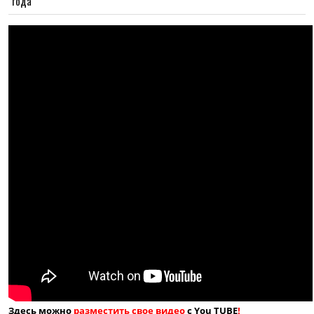
года
Здесь можно
разместить свое видео
с You TUBE
!