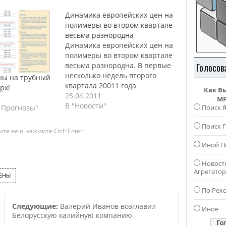
Динамика европейских цен на
полимеры во втором квартале
весьма разнородна
Динамика европейских цен на
полимеры во втором квартале
весьма разнородна. В первые
Голосов
несколько недель второго
ны на трубный
квартала 20011 года
рх!
Как В
произошли различные
25.04.2011
MP
изменения в динамике цен на
В "Новости"
Поиск 
 Прогнозы"
европейские полимеры,
обусловленные движением
Поиск Г
те ее и нажмите Ctrl+Enter
цен на сырьеРост цен на
Иной П
полиолефиновое сырье
оказался достаточно
Новост
скромным, а цены на стирол и
Агрегато
ПЭТ снизились. Несмотря на
ЕНЫ
то, что…
По Рек
Следующие:
Валерий Иванов возглавил
Иное
Белорусскую калийную компанию