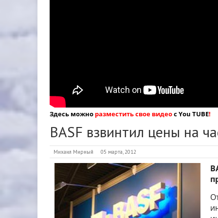
Здесь можно
разместить свое видео
с You TUBE
!
BASF взвинтил цены на ча
Михаил Мирный
05 марта, 2012
B
п
О
и