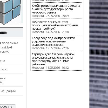
Клей против гравитации: Ceresana
анализирует драйверы роста
мирового рынка
Новости - 26.05.2026 - 09:09
Нейросети для студентов:
помощник в учебе или источник
новых проблем?
ание
Новости - 14.05.2026 - 21:38
Когда вода под контролем: как
устроены современные
ы попали на
водосточные системы
last.by?
Новости - 12.05.2026 - 22:26
Яндекс
Серверы для 1С в полимерной
индустрии: зачем они нужны
угл
производству и как с ними
работать
Новости - 11.05.2026 - 10:12
оиск
ные
ры
омендации