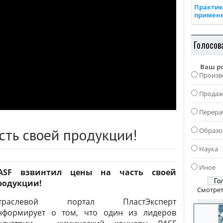
Практик
примен
Голосов
Ваш р
Произв
Прода
Перера
сть своей продукции!
Образо
Наука
Иное
ASF взвинтил цены на часть своей
родукции!
Смотрет
траслевой портал ПластЭксперт
нформирует о том, что один из лидеров