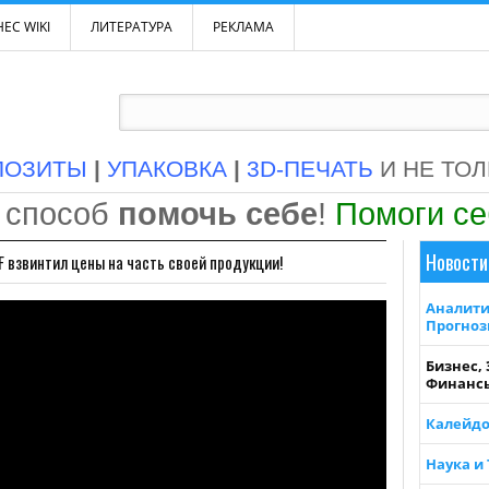
ЕС WIKI
ЛИТЕРАТУРА
РЕКЛАМА
ПОЗИТЫ
|
УПАКОВКА
|
3D-ПЕЧАТЬ
И НЕ ТО
 способ
помочь себе
!
Помоги с
Новости
F взвинтил цены на часть своей продукции!
Аналити
Прогно
Бизнес,
Финанс
Калейдо
Наука и