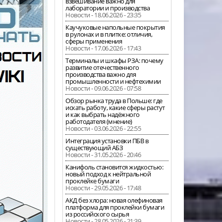
взвешивание важно для
лаборатории и производства
Новости - 18.06.2026 - 23:35
Каучуковые напольные покрытия
в рулонах и в плитке: отличия,
сферы применения
Новости - 17.06.2026 - 17:43
Терминалы и шкафы РЗА: почему
развитие отечественного
производства важно для
промышленности и нефтехимии
Новости - 09.06.2026 - 07:58
Обзор рынка труда в Польше: где
искать работу, какие сферы растут
и как выбрать надёжного
работодателя (мнение)
Новости - 03.06.2026 - 22:55
Интеграция установки ПБВ в
существующий АБЗ
Новости - 31.05.2026 - 20:46
Канифоль становится жидкостью:
новый подход к нейтральной
проклейке бумаги
Новости - 29.05.2026 - 17:48
АКД без хлора: новая олефиновая
платформа для проклейки бумаги
из российского сырья
Новости - 28.05.2026 - 21:39