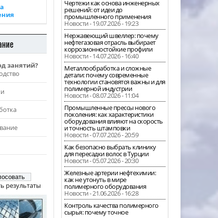
Чертежи как основа инженерных
а
решений: от идеи до
ения
промышленного применения
Новости - 19.07.2026 - 19:23
Нержавеющий швеллер: почему
ание
нефтегазовая отрасль выбирает
коррозионностойкие профили
Новости - 14.07.2026 - 16:40
од занятий?
Металлообработка и сложные
одство
детали: почему современные
технологии становятся важны и для
полимерной индустрии
жи
Новости - 08.07.2026 - 11:04
Промышленные прессы нового
ботка
поколения: как характеристики
оборудования влияют на скорость
вание
и точность штамповки
Новости - 07.07.2026 - 20:59
Как безопасно выбрать клинику
для пересадки волос в Турции
Новости - 05.07.2026 - 20:30
Железные артерии нефтехимии:
как не утонуть в мире
ь результаты
полимерного оборудования
Новости - 21.06.2026 - 16:28
Контроль качества полимерного
сырья: почему точное