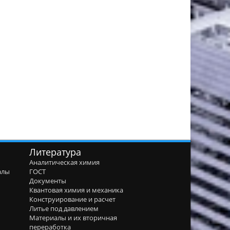
Литература
Аналитическая химия
алы
ГОСТ
я
Документы
Квантовая химия и механика
Конструирование и расчет
Литье под давлением
Материалы и их вторичная
переработка