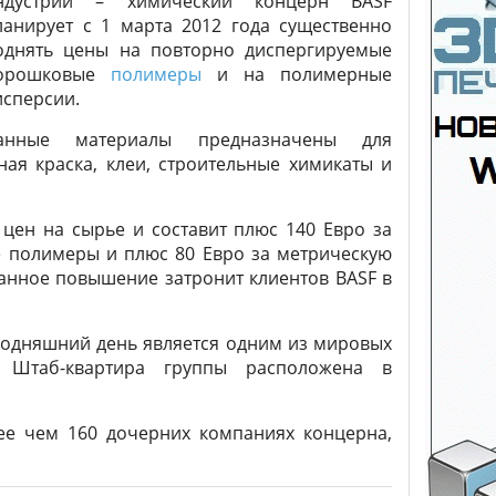
ндустрии – химический концерн BASF
ланирует с 1 марта 2012 года существенно
однять цены на повторно диспергируемые
орошковые
полимеры
и на полимерные
исперсии.
анные материалы предназначены для
ная краска, клеи, строительные химикаты и
цен на сырье и составит плюс 140 Евро за
 полимеры и плюс 80 Евро за метрическую
анное повышение затронит клиентов BASF в
егодняшний день является одним из мировых
 Штаб-квартира группы расположена в
ее чем 160 дочерних компаниях концерна,