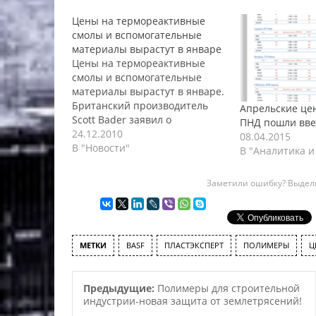
Цены на термореактивные
смолы и вспомогательные
материалы вырастут в январе
Цены на термореактивные
смолы и вспомогательные
материалы вырастут в январе.
Британский производитель
Апрельские це
Scott Bader заявил о
ПНД пошли вве
повышении цен на свою
24.12.2010
08.04.2015
продукцию, т.е. на
В "Новости"
В "Аналитика и
ненасыщенные полиэфиры
“Crystic”, DCPD, “Crestapol”,
Заметили ошибку? Выдели
винилэфирные смолы,
гелькоуты, пигменты и
связующие пасты. Такие же
заявления были сделаны
ранее производителями из
МЕТКИ
BASF
ПЛАСТЭКСПЕРТ
ПОЛИМЕРЫ
Ц
США (Reichhold, AOС и Ashland
Performance Material)…
Предыдущие:
Полимеры для строительной
индустрии-новая защита от землетрясений!