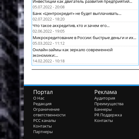
Инвестиции как двигатель развития предприятий...
05.07.2022 - 20:08
Банк «Центрокредит» не будет выплачивать...
02.07.2022 - 18:20
Что такое аккредитив, кто и зачем его...
02.06.2022 - 19:05
Микрокредитование в России: быстрые деньги и их...
05.03.2022 - 11:12
Онлайн-займы как зеркало современной
экономики:...
14.02.2022 - 10:18
Портал
Реклама
О Нас
Аудитория
Редакция
Преимущества
Ограничение
Баннеры
ответственности
PR Поддержка
РСС каналы
Контакты
Контакты
Партнеры