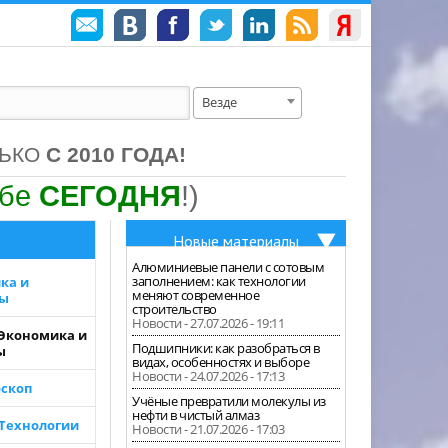
Везде
ЛЬКО
С 2010 ГОДА!
ебе
СЕГОДНЯ
!)
Новые материалы
Алюминиевые панели с сотовым
заполнением: как технологии
ка и
меняют современное
зы
строительство
Новости - 27.07.2026 - 19:11
 Экономика и
Подшипники: как разобраться в
ы
видах, особенностях и выборе
Новости - 24.07.2026 - 17:13
скоп
Учёные превратили молекулы из
нефти в чистый алмаз
 Технологии
Новости - 21.07.2026 - 17:03