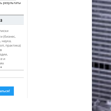
ь результаты
ка
писки
и (бизнес,
, наука,
оп, практика)
в
едии,
е и
иях
l
*