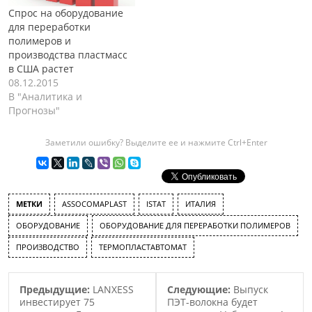
результате ожидаемый
Спрос на оборудование
объем рынка составит в
для переработки
2015…
полимеров и
производства пластмасс
в США растет
08.12.2015
В "Аналитика и
Прогнозы"
Заметили ошибку? Выделите ее и нажмите Ctrl+Enter
МЕТКИ
ASSOCOMAPLAST
ISTAT
ИТАЛИЯ
ОБОРУДОВАНИЕ
ОБОРУДОВАНИЕ ДЛЯ ПЕРЕРАБОТКИ ПОЛИМЕРОВ
ПРОИЗВОДСТВО
ТЕРМОПЛАСТАВТОМАТ
Предыдущие:
LANXESS
Следующие:
Выпуск
инвестирует 75
ПЭТ-волокна будет