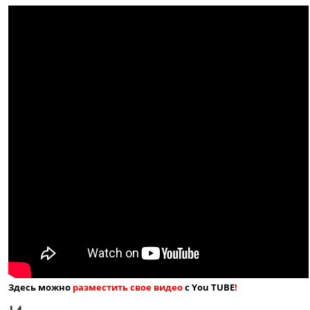
Здесь можно
разместить свое видео
с You TUBE
!