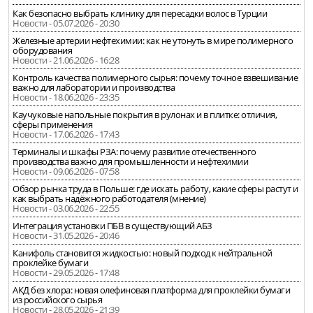
Как безопасно выбрать клинику для пересадки волос в Турции
Новости - 05.07.2026 - 20:30
Железные артерии нефтехимии: как не утонуть в мире полимерного
оборудования
Новости - 21.06.2026 - 16:28
Контроль качества полимерного сырья: почему точное взвешивание
важно для лаборатории и производства
Новости - 18.06.2026 - 23:35
Каучуковые напольные покрытия в рулонах и в плитке: отличия,
сферы применения
Новости - 17.06.2026 - 17:43
Терминалы и шкафы РЗА: почему развитие отечественного
производства важно для промышленности и нефтехимии
Новости - 09.06.2026 - 07:58
Обзор рынка труда в Польше: где искать работу, какие сферы растут и
как выбрать надёжного работодателя (мнение)
Новости - 03.06.2026 - 22:55
Интеграция установки ПБВ в существующий АБЗ
Новости - 31.05.2026 - 20:46
Канифоль становится жидкостью: новый подход к нейтральной
проклейке бумаги
Новости - 29.05.2026 - 17:48
АКД без хлора: новая олефиновая платформа для проклейки бумаги
из российского сырья
Новости - 28.05.2026 - 21:39