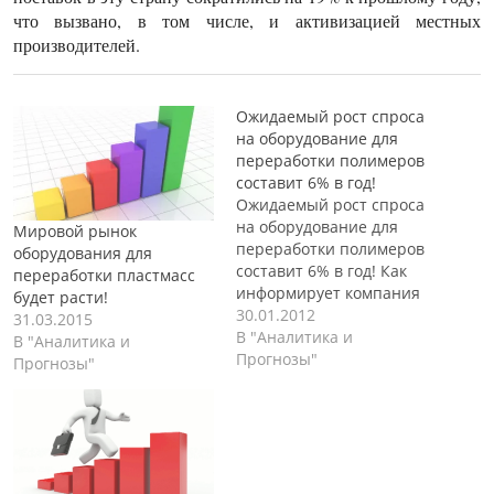
что вызвано, в том числе, и активизацией местных
производителей.
Ожидаемый рост спроса
на оборудование для
переработки полимеров
составит 6% в год!
Ожидаемый рост спроса
на оборудование для
Мировой рынок
переработки полимеров
оборудования для
составит 6% в год! Как
переработки пластмасс
информирует компания
будет расти!
Freedonia Group Inc., в
30.01.2012
31.03.2015
аналитическом обзоре
В "Аналитика и
В "Аналитика и
"Оборудование для
Прогнозы"
Прогнозы"
переработки пластмасс в
мире", в период до 2015
года ежегодный прирост
рынка оборудования для
переработки полимеров
будет составлять 6%. В