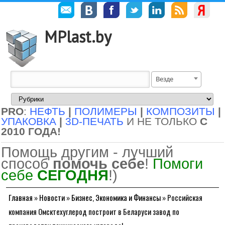
MPlast.by
Везде
PRO
:
НЕФТЬ
|
ПОЛИМЕРЫ
|
КОМПОЗИТЫ
|
УПАКОВКА
|
3D-ПЕЧАТЬ
И НЕ ТОЛЬКО
С
2010 ГОДА!
Помощь другим - лучший
способ
помочь себе
!
Помоги
себе
СЕГОДНЯ
!)
Главная
»
Новости
»
Бизнес, Экономика и Финансы
»
Российская
компания Омсктехуглерод построит в Беларуси завод по