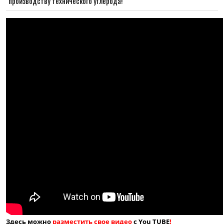
производству технического углерода!
Здесь можно
разместить свое видео
с You TUBE
!