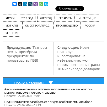
инвестировать в общей
«Аэрокомпозит». Это
сложности около 8.2
соглашение об
миллионов евро в
организации на базе
строительство завода.
казанского
МЕТКИ
2013 ГОД
2017 ГОД
БЕЛАРУСЬ
ИНВЕСТИЦИИ
После запуска завода в
авиастроительного
эксплуатацию и выхода
МОГИЛЕВ
ОМСКТЕХУГЛЕРОД
завода производства
ПРОИЗВОДСТВО
РОССИЯ
на полную проектную
изделий…
УГЛЕРОД
мощность, предприятие
будет производить около
3.75…
Предыдущие:
“Газпром
Следующие:
Иран
нефть” приобрела
планирует
предприятие по
инвестировать в
производству ПБВ!
нефтехимическую
промышленность страны
70 миллиардов долларов!
Новые материалы
Алюминиевые панели с сотовым заполнением: как технологии
меняют современное строительство
Новости - 27.07.2026 - 19:11
Подшипники: как разобраться в видах, особенностях и выборе
Новости - 24.07.2026 - 17:13