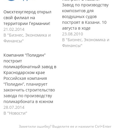
Завод по производству
композитов для
Омсктехуглерод открыл
воздушных судов
свой филиал на
построят в Казани. 10
территории Германии!
августа в ходе
21.02.2014
проведения 5-
23.08.2010
В "Бизнес, Экономика и
й международной
В "Бизнес, Экономика и
Финансы"
специализированной
Финансы"
выставки
Компания “Полидин”
«Авиакосмические
построит
технологии, современные
поликарбонатный завод в
материалы и
Краснодарском крае
оборудование.
Российская компания
Казань-2010» было
“Полидин”, планирует
подписано
закончить строительство
трехстороннее
завода по производству
соглашение между
поликарбоната в южном
Правительством
регионе Краснодарского
28.07.2014
Татарстана, ОАО
края в августе 2015 года.
В "Новости"
«Объединенная
Казанская компания
авиастроительная
“Полидин”, планирует
Заметили ошибку? Выделите ее и нажмите Ctrl+Enter
корпорация» и ЗАО