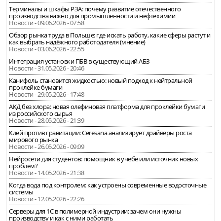
Терминалы и шкафы РЗА: почему развитие отечественного
производства важно для промышленности и нефтехимии
Новости - 09.06.2026 - 07:58
Обзор рынка труда в Польше: где искать работу, какие сферы растут и
как выбрать надёжного работодателя (мнение)
Новости - 03.06.2026 - 22:55
Интеграция установки ПБВ в существующий АБЗ
Новости - 31.05.2026 - 20:46
Канифоль становится жидкостью: новый подход к нейтральной
проклейке бумаги
Новости - 29.05.2026 - 17:48
АКД без хлора: новая олефиновая платформа для проклейки бумаги
из российского сырья
Новости - 28.05.2026 - 21:39
Клей против гравитации: Ceresana анализирует драйверы роста
мирового рынка
Новости - 26.05.2026 - 09:09
Нейросети для студентов: помощник в учебе или источник новых
проблем?
Новости - 14.05.2026 - 21:38
Когда вода под контролем: как устроены современные водосточные
системы
Новости - 12.05.2026 - 22:26
Серверы для 1С в полимерной индустрии: зачем они нужны
производству и как с ними работать