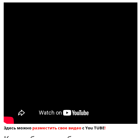
Здесь можно
разместить свое видео
с You TUBE
!