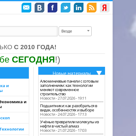
Везде
ЛЬКО
С 2010 ГОДА!
ебе
СЕГОДНЯ
!)
Новые материалы
Алюминиевые панели с сотовым
заполнением: как технологии
ка и
меняют современное
зы
строительство
Новости - 27.07.2026 - 19:11
 Экономика и
Подшипники: как разобраться в
ы
видах, особенностях и выборе
Новости - 24.07.2026 - 17:13
скоп
Учёные превратили молекулы из
нефти в чистый алмаз
 Технологии
Новости - 21.07.2026 - 17:03