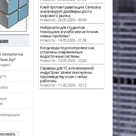
Клей против гравитации: Ceresana
анализирует драйверы роста
мирового рынка
Новости - 26.05.2026 - 09:09
Нейросети для студентов:
помощник в учебе или источник
новых проблем?
ание
Новости - 14.05.2026 - 21:38
Когда вода под контролем: как
устроены современные
ы попали на
водосточные системы
last.by?
Новости - 12.05.2026 - 22:26
Яндекс
Серверы для 1С в полимерной
индустрии: зачем они нужны
угл
производству и как с ними
работать
Новости - 11.05.2026 - 10:12
оиск
ные
ры
омендации