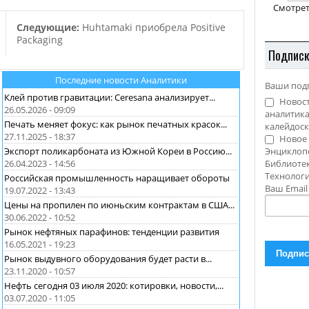
Смотрет
Следующие:
Huhtamaki приобрела Positive
Packaging
Подпис
Последние новости Аналитики
Ваши под
Клей против гравитации: Ceresana анализирует...
Новост
26.05.2026 - 09:09
аналитика
Печать меняет фокус: как рынок печатных красок...
калейдоск
27.11.2025 - 18:37
Новое 
Экспорт поликарбоната из Южной Кореи в Россию...
Энциклоп
26.04.2023 - 14:56
Библиотек
Технолог
Российская промышленность наращивает обороты
Ваш Emai
19.07.2022 - 13:43
Цены на пропилен по июньским контрактам в США...
30.06.2022 - 10:52
Рынок нефтяных парафинов: тенденции развития
16.05.2021 - 19:23
Рынок выдувного оборудования будет расти в...
23.11.2020 - 10:57
Нефть сегодня 03 июля 2020: котировки, новости,...
03.07.2020 - 11:05