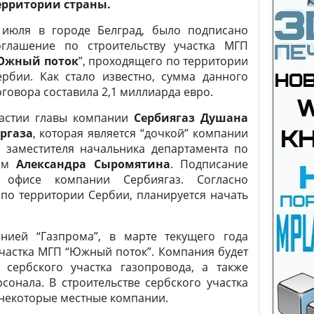
ерритории страны.
 июля в городе Белград, было подписано
оглашение по строительству участка МГП
Южный поток
”, проходящего по территории
ербии. Как стало известно, сумма данного
оговора составила 2,1 миллиарда евро.
частии главы компании
Сербиягаз Душана
ргаза
, которая является “дочкой” компании
е заместителя начальника департамента по
ром
Александра Сыромятина
. Подписание
 офисе компании Сербиягаз. Согласно
по территории Сербии, планируется начать
нией “Газпрома”, в марте текущего года
участка МГП “Южный поток”. Компания будет
 сербского участка газопровода, а также
онала. В строительстве сербского участка
 некоторые местные компании.