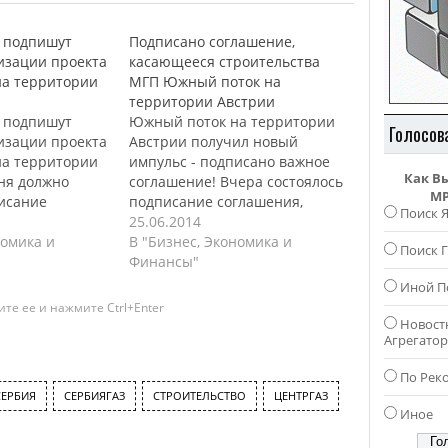
 подпишут
Подписано соглашение,
изации проекта
касающееся строительства
а территории
МГП Южный поток на
территории Австрии
 подпишут
Южный поток на территории
Голосов
изации проекта
Австрии получил новый
а территории
импульс - подписано важное
Как В
ня должно
соглашение! Вчера состоялось
MP
писание
подписание соглашения,
Поиск 
у компаниями
между главами российской
25.06.2014
 в котором
номика и
компании Газпром и OMV
В "Бизнес, Экономика и
Поиск Г
аны условия по
Алексеем Миллером и
Финансы"
ю,
Герхардом Ройссом,
Иной П
и эксплуатации
касающееся работы
те ее и нажмите Ctrl+Enter
ток”,
совместной компании South
Новост
Агрегато
о австрийской
Stream Austria, по реализации
анный договор,
проекта Южный поток на
По Рек
права и
территории Австрии. Данное
СЕРБИЯ
СЕРБИЯГАЗ
СТРОИТЕЛЬСТВО
ЦЕНТРГАЗ
кционеров
соглашение, было подписано в
Иное
ходе визита в…