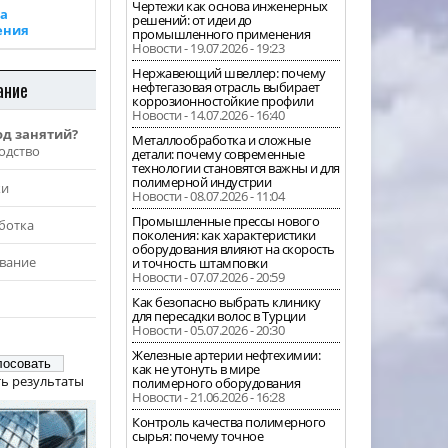
Чертежи как основа инженерных
а
решений: от идеи до
ения
промышленного применения
Новости - 19.07.2026 - 19:23
Нержавеющий швеллер: почему
ание
нефтегазовая отрасль выбирает
коррозионностойкие профили
Новости - 14.07.2026 - 16:40
од занятий?
Металлообработка и сложные
одство
детали: почему современные
технологии становятся важны и для
полимерной индустрии
жи
Новости - 08.07.2026 - 11:04
Промышленные прессы нового
ботка
поколения: как характеристики
оборудования влияют на скорость
вание
и точность штамповки
Новости - 07.07.2026 - 20:59
Как безопасно выбрать клинику
для пересадки волос в Турции
Новости - 05.07.2026 - 20:30
Железные артерии нефтехимии:
как не утонуть в мире
ь результаты
полимерного оборудования
Новости - 21.06.2026 - 16:28
Контроль качества полимерного
сырья: почему точное