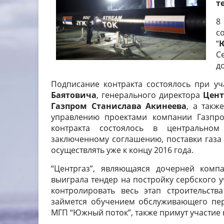
т
8
с
“
С
д
Подписание контракта состоялось при у
Баятовича
, генерального директора
Цент
Газпром Станислава Акинеева
, а такж
управлению проектами компании Газп
контракта состоялось в центральном
заключенному соглашению, поставки газа 
осуществлять уже к концу 2016 года.
“Центргаз”, являющаяся дочерней компа
выиграла тендер на постройку сербского 
контролировать весь этап строительства
займется обучением обслуживающего перс
МГП “Южный поток”, также примут участие