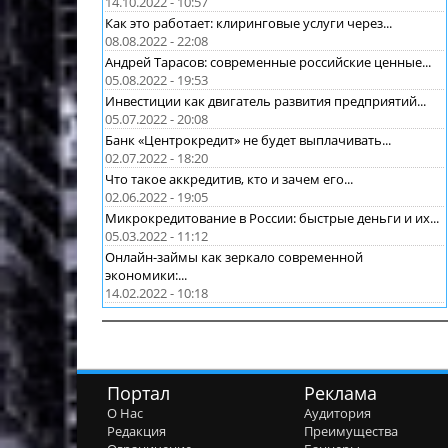
14.10.2022 - 10:57
Как это работает: клиринговые услуги через...
08.08.2022 - 22:08
Андрей Тарасов: современные российские ценные...
05.08.2022 - 19:53
Инвестиции как двигатель развития предприятий...
05.07.2022 - 20:08
Банк «Центрокредит» не будет выплачивать...
02.07.2022 - 18:20
Что такое аккредитив, кто и зачем его...
02.06.2022 - 19:05
Микрокредитование в России: быстрые деньги и их...
05.03.2022 - 11:12
Онлайн-займы как зеркало современной
экономики:...
14.02.2022 - 10:18
Портал
Реклама
О Нас
Аудитория
Редакция
Преимущества