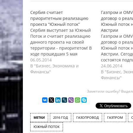
Сербия считает
Газпром и OMV
приоритетным реализацию
договор о реал
проекта “Южный поток”
Южный поток н
Сербия выступает за Южный
Австрии
Поток и считает реализацию
Газпром и OMV
данного проекта на своей
договор о реал
территории - приоритетом! В
Южный поток н
ходе прошедших 5 мая
Австрии. Сегод
переговоров, между спикером
06.05.2014
состоятся под
народного парламента Сербии
В "Бизнес, Экономика и
договора межд
24.06.2014
Майей Гойкович и первым
Финансы"
Газпром и OMV,
В "Бизнес, Эко
вице-спикером Госдумы
будут согласов
Финансы"
России Иваном Мельниковым,
проектировани
представитель сербской
строительству 
Заметили ошибку? Выдели
республики заявила, что
МГП “Южный по
реализация проекта
проходящего п
строительства магистрального
территории. Д
газопровода (МГП) “Южный
описывает все 
МЕТКИ
2016 ГОД
ГАЗОПРОВОД
ГАЗПРОМ
поток” является
обязанности а
приоритетным…
South Stream…
ЮЖНЫЙ ПОТОК