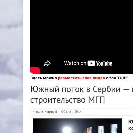
Здесь можно
разместить свое видео
с You TUBE
!
Южный поток в Сербии — 
строительство МГП
Михаил Мирный
09 июля, 2014
Ю
к