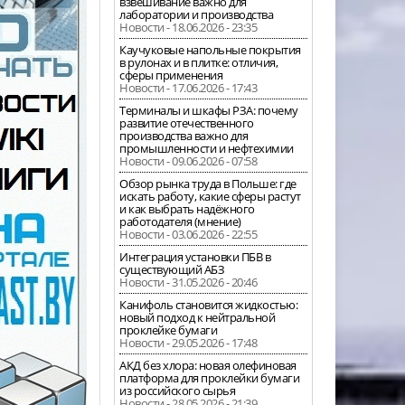
взвешивание важно для
лаборатории и производства
Новости - 18.06.2026 - 23:35
Каучуковые напольные покрытия
в рулонах и в плитке: отличия,
сферы применения
Новости - 17.06.2026 - 17:43
Терминалы и шкафы РЗА: почему
развитие отечественного
производства важно для
промышленности и нефтехимии
Новости - 09.06.2026 - 07:58
Обзор рынка труда в Польше: где
искать работу, какие сферы растут
и как выбрать надёжного
работодателя (мнение)
Новости - 03.06.2026 - 22:55
Интеграция установки ПБВ в
существующий АБЗ
Новости - 31.05.2026 - 20:46
Канифоль становится жидкостью:
новый подход к нейтральной
проклейке бумаги
Новости - 29.05.2026 - 17:48
АКД без хлора: новая олефиновая
платформа для проклейки бумаги
из российского сырья
Новости - 28.05.2026 - 21:39