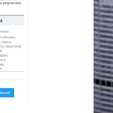
ь результаты
ка
писки
и (бизнес,
, наука,
оп, практика)
в
едии,
е и
иях
l
*