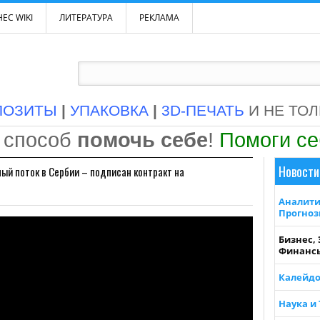
ЕС WIKI
ЛИТЕРАТУРА
РЕКЛАМА
ПОЗИТЫ
|
УПАКОВКА
|
3D-ПЕЧАТЬ
И НЕ ТО
 способ
помочь себе
!
Помоги с
Новости
ый поток в Сербии – подписан контракт на
Аналити
Прогно
Бизнес,
Финанс
Калейдо
Наука и