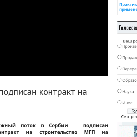
Практик
примен
Голосов
Ваш р
Произв
Прода
Перера
Образо
подписан контракт на
Наука
Иное
Смотрет
жный поток в Сербии — подписан
онтракт на строительство МГП на