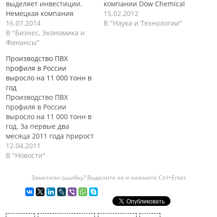
выделяет инвестиции.
компании Dow Chemical
Немецкая компания
Co. и Teknor Apex Co.
15.02.2012
Profine Group, которая
16.07.2014
объявили о начале
В "Наука и Технологии"
является одним из
В "Бизнес, Экономика и
сотрудничества с целью
крупнейших
Финансы"
разработки и получения
производителей
нового вида ПВХ для
Производство ПВХ
пластиковых оконных
производства ПВХ
профиля в России
профилей в Европе,
профилей.
выросло на 11 000 тонн в
объявила о завершении
Отличительной чертой
год
расширения
новой разработки станет
Производство ПВХ
производства на своем
применение
профиля в России
заводе в российском
возобновляемых
выросло на 11 000 тонн в
городе Воскресенск.
материалов. В новом
год. За первые два
После завершения
тандеме Dow,…
месяца 2011 года прирост
реализации данного
мощностей по
12.04.2011
проекта, российский
производству ППИ в РФ
В "Новости"
завод станет крупнейшим
составил 11.3 тыс. т./год.
производством компании
При этом объем
за пределами…
Заметили ошибку? Выделите ее и нажмите Ctrl+Enter
капиталовложений в
оборудование
оценивается в USD 6.1
млн., согласно данным