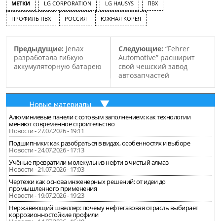
МЕТКИ
LG CORPORATION
LG HAUSYS
ПВХ
Обзора оборудования
компании Маркет Репорт.
ПРОФИЛЬ ПВХ
РОССИЯ
ЮЖНАЯ КОРЕЯ
За первых два…
Предыдущие:
Jenax
Следующие:
“Fehrer
разработала гибкую
Automotive” расширит
аккумуляторную батарею
свой чешский завод
автозапчастей
Новые материалы
Алюминиевые панели с сотовым заполнением: как технологии
меняют современное строительство
Новости - 27.07.2026 - 19:11
Подшипники: как разобраться в видах, особенностях и выборе
Новости - 24.07.2026 - 17:13
Учёные превратили молекулы из нефти в чистый алмаз
Новости - 21.07.2026 - 17:03
Чертежи как основа инженерных решений: от идеи до
промышленного применения
Новости - 19.07.2026 - 19:23
Нержавеющий швеллер: почему нефтегазовая отрасль выбирает
коррозионностойкие профили