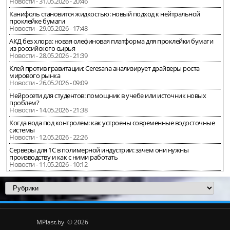
Новости - 31.05.2026 - 20:46
Канифоль становится жидкостью: новый подход к нейтральной
проклейке бумаги
Новости - 29.05.2026 - 17:48
АКД без хлора: новая олефиновая платформа для проклейки бумаги
из российского сырья
Новости - 28.05.2026 - 21:39
Клей против гравитации: Ceresana анализирует драйверы роста
мирового рынка
Новости - 26.05.2026 - 09:09
Нейросети для студентов: помощник в учебе или источник новых
проблем?
Новости - 14.05.2026 - 21:38
Когда вода под контролем: как устроены современные водосточные
системы
Новости - 12.05.2026 - 22:26
Серверы для 1С в полимерной индустрии: зачем они нужны
производству и как с ними работать
Новости - 11.05.2026 - 10:12
MPlast.by © 2026