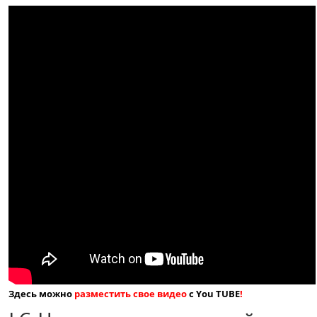
Здесь можно
разместить свое видео
с You TUBE
!