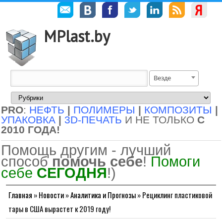
MPlast.by
Везде
PRO
:
НЕФТЬ
|
ПОЛИМЕРЫ
|
КОМПОЗИТЫ
|
УПАКОВКА
|
3D-ПЕЧАТЬ
И НЕ ТОЛЬКО
С
2010 ГОДА!
Помощь другим - лучший
способ
помочь себе
!
Помоги
себе
СЕГОДНЯ
!)
Главная
»
Новости
»
Аналитика и Прогнозы
»
Рециклинг пластиковой
тары в США вырастет к 2019 году!