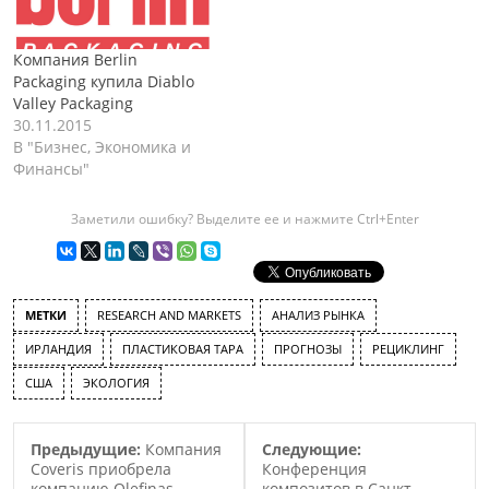
Компания Berlin
Packaging купила Diablo
Valley Packaging
30.11.2015
В "Бизнес, Экономика и
Финансы"
Заметили ошибку? Выделите ее и нажмите Ctrl+Enter
МЕТКИ
RESEARCH AND MARKETS
АНАЛИЗ РЫНКА
ИРЛАНДИЯ
ПЛАСТИКОВАЯ ТАРА
ПРОГНОЗЫ
РЕЦИКЛИНГ
США
ЭКОЛОГИЯ
Предыдущие:
Компания
Следующие:
Coveris приобрела
Конференция
компанию Olefinas
композитов в Санкт-