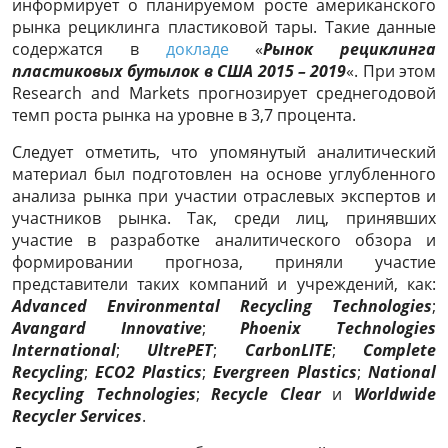
информирует о планируемом росте американского
рынка рециклинга пластиковой тары. Такие данные
содержатся в
докладе
«
Рынок рециклинга
пластиковых бутылок в США 2015 – 2019
«. При этом
Research and Markets прогнозирует среднегодовой
темп роста рынка на уровне в 3,7 процента.
Следует отметить, что упомянутый аналитический
материал был подготовлен на основе углубленного
анализа рынка при участии отраслевых экспертов и
участников рынка. Так, среди лиц, принявших
участие в разработке аналитического обзора и
формировании прогноза, приняли участие
представители таких компаний и учреждений, как:
Advanced Environmental Recycling Technologies
;
Avangard Innovative
;
Phoenix Technologies
International
;
UltrePET
;
CarbonLITE
;
Complete
Recycling
;
ECO2 Plastics
;
Evergreen Plastics
;
National
Recycling Technologies
;
Recycle Clear
и
Worldwide
Recycler Services
.