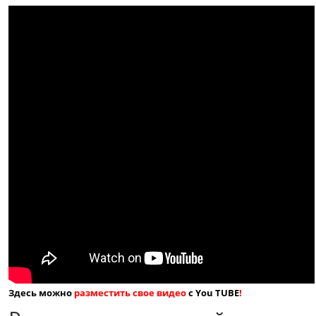
Здесь можно
разместить свое видео
с You TUBE
!