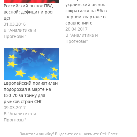
украинский рынок
Российский рынок ПВД
сократился на 5% в
весной: дефицит и рост
первом квартале в
цен
сравнении с
31.03.2016
аналогичным
20.04.2017
В "Аналитика и
показателем 2016 года и
В "Аналитика и
Прогнозы"
составил 59,3 тыс. тонн.
Прогнозы"
Сократился спрос на
полиэтилен высокого
давления (ПВД) и
полиэтилен низкого
давления (ПНД),
сообщается в обзоре
Европейский полиэтилен
ДатаСкоп компании
подорожал в марте на
Маркет Репорт. В марте
€30-70 за тонну для
внешние поставки ПЭ на
рынков стран СНГ
Украину, вопреки опыту
09.03.2017
прошлых…
В "Аналитика и
Прогнозы"
Заметили ошибку? Выделите ее и нажмите Ctrl+Enter