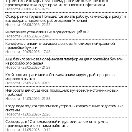
Терминалы и шкафы РЗА: почему развитие отечественного
производства важно для промышленности и нефтехимии
Новости - 09.06.2026 - 07:58
Обзор рынка труда в Польше: где искать работу, какие сферы растут и
как выбрать надёжного работодателя (мнение)
Новости - 03.06.2026 - 22:55
Интеграция установки ПБВ в существующий АБЗ
Новости - 31.05.2026 - 20:46
Канифоль становится жидкостью: новый подход к нейтральной
проклейке бумаги
Новости - 29.05.2026 - 17:48
АКД без хлора: новая олефиновая платформа для проклейки бумаги
из российского сырья
Новости - 28.05.2026 - 21:39
Клей против гравитации: Ceresana анализирует драйверы роста
мирового рынка
Новости - 26.05.2026 - 09:09
Нейросети для студентов: помощник в учебе или источник новых
проблем?
Новости - 14.05.2026 - 21:38
Когда вода под контролем: как устроены современные водосточные
системы
Новости - 12.05.2026 - 22:26
Серверы для 1С в полимерной индустрии: зачем они нужны
производству и как с ними работать
Новости - 11.05.2026 - 10:12