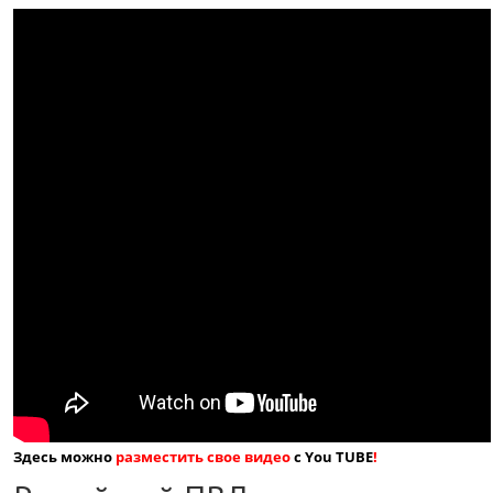
Здесь можно
разместить свое видео
с You TUBE
!