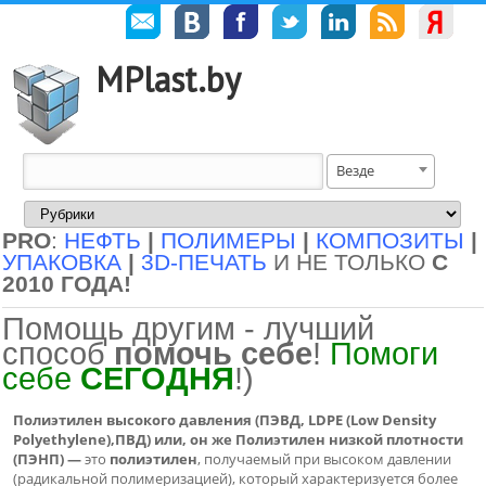
MPlast.by
Везде
PRO
:
НЕФТЬ
|
ПОЛИМЕРЫ
|
КОМПОЗИТЫ
|
УПАКОВКА
|
3D-ПЕЧАТЬ
И НЕ ТОЛЬКО
С
2010 ГОДА!
Помощь другим - лучший
способ
помочь себе
!
Помоги
себе
СЕГОДНЯ
!)
Полиэтилен высокого давления (ПЭВД, LDPE (Low Density
Polyethylene),ПВД) или, он же Полиэтилен низкой плотности
(ПЭНП) —
это
полиэтилен
, получаемый при высоком давлении
(
радикальной полимеризацией
), который характеризуется более