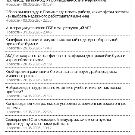
производства важно для промышленности и нефтехимии
Новости - 09.06.2026 - 07:58
Обзор рынка труда в Польше: где искать работу, какие сферы растут и
как выбрать надёжного работодателя (мнение)
Новости - 03.06.2026 - 22:55
Интеграция установки ПБВ в существующий АБЗ
Новости - 31.05.2026 - 20:46
Канифоль становится жидкостью: новый подход к нейтральной
проклейке бумаги
Новости - 29.05.2026 - 17:48
АКД без хлора: новая олефиновая платформа для проклейки бумаги
из российского сырья
Новости - 28.05.2026 - 21:39
Клей против гравитации: Ceresana анализирует драйверы роста
мирового рынка
Новости - 26.05.2026 - 09:09
Нейросети для студентов: помощник в учебе или источник новых
проблем?
Новости - 14.05.2026 - 21:38
Когда вода под контролем: как устроены современные водосточные
системы
Новости - 12.05.2026 - 22:26
Серверы для 1С в полимерной индустрии: зачем они нужны
производству и как с ними работать
Новости - 11.05.2026 - 10:12