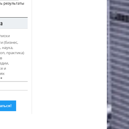
ь результаты
ка
писки
и (бизнес,
, наука,
оп, практика)
в
едии,
е и
иях
l
*