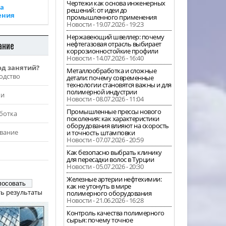
Чертежи как основа инженерных
а
решений: от идеи до
ения
промышленного применения
Новости - 19.07.2026 - 19:23
Нержавеющий швеллер: почему
ание
нефтегазовая отрасль выбирает
коррозионностойкие профили
Новости - 14.07.2026 - 16:40
од занятий?
Металлообработка и сложные
одство
детали: почему современные
технологии становятся важны и для
полимерной индустрии
жи
Новости - 08.07.2026 - 11:04
Промышленные прессы нового
ботка
поколения: как характеристики
оборудования влияют на скорость
вание
и точность штамповки
Новости - 07.07.2026 - 20:59
Как безопасно выбрать клинику
для пересадки волос в Турции
Новости - 05.07.2026 - 20:30
Железные артерии нефтехимии:
как не утонуть в мире
ь результаты
полимерного оборудования
Новости - 21.06.2026 - 16:28
Контроль качества полимерного
сырья: почему точное