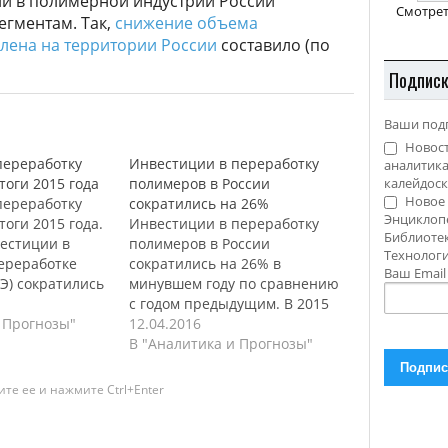
й в полимерной индустрии России
Смотрет
егментам. Так,
снижение объема
лена на территории России
составило (по
Подпис
Ваши под
Новост
переработку
Инвестиции в переработку
аналитика
тоги 2015 года
полимеров в России
калейдоск
Новое 
переработку
сократились на 26%
Энциклоп
тоги 2015 года.
Инвестиции в переработку
Библиотек
вестиции в
полимеров в России
Технолог
ереработке
сократились на 26% в
Ваш Emai
Э) сократились
минувшем году по сравнению
вили $184 млн.
с годом предыдущим. В 2015
окращение
 Прогнозы"
году инвестиции в
12.04.2016
лось на
переработку полимеров
В "Аналитика и Прогнозы"
й пленочных
сократились на 26% и
, сообщается в
составили $531 млн. Это почти
те ее и нажмите Ctrl+Enter
ре ПЭ в России
в два раза ниже чем в 2008
вестиций в
году, когда этот показатель
по переработке
превысил уровень в $1 млрд,