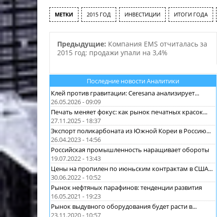
Пик инвестиций в
ПЭ…
МЕТКИ
2015 ГОД
ИНВЕСТИЦИИ
ИТОГИ ГОДА
оборудование по переработке
ПВХ пришелся…
Предыдущие:
Компания EMS отчиталась за
2015 год: продажи упали на 3,4%
Последние новости Аналитики
Клей против гравитации: Ceresana анализирует...
26.05.2026 - 09:09
Печать меняет фокус: как рынок печатных красок...
27.11.2025 - 18:37
Экспорт поликарбоната из Южной Кореи в Россию...
26.04.2023 - 14:56
Российская промышленность наращивает обороты
19.07.2022 - 13:43
Цены на пропилен по июньским контрактам в США...
30.06.2022 - 10:52
Рынок нефтяных парафинов: тенденции развития
16.05.2021 - 19:23
Рынок выдувного оборудования будет расти в...
23.11.2020 - 10:57