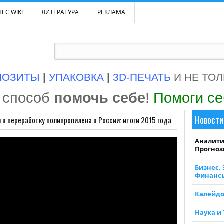
ЕС WIKI
ЛИТЕРАТУРА
РЕКЛАМА
ПОЗИТЫ
|
УПАКОВКА
|
3D-ПЕЧАТЬ
И НЕ ТО
 способ
помочь себе
!
Помоги с
Новости
 в переработку полипропилена в России: итоги 2015 года
Аналити
Прогно
Бизнес,
Финанс
Калейдо
Наука и