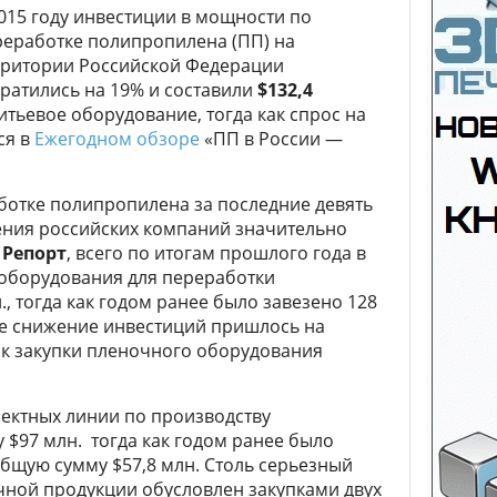
015 году инвестиции в мощности по
реработке полипропилена (ПП) на
рритории Российской Федерации
ратились на 19% и составили
$132,4
итьевое оборудование, тогда как спрос на
ся в
Ежегодном обзоре
«ПП в России —
ботке полипропилена за последние девять
жения российских компаний значительно
 Репорт
, всего по итогам прошлого года в
 оборудования для переработки
, тогда как годом ранее было завезено 128
ое снижение инвестиций пришлось на
ак закупки пленочного оборудования
лектных линии по производству
$97 млн. тогда как годом ранее было
бщую сумму $57,8 млн. Столь серьезный
чной продукции обусловлен закупками двух