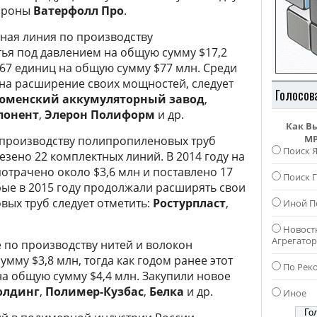
тороны
Ватерфолл Про
.
ная линия по производству
ья под давлением на общую сумму $17,2
 67 единиц на общую сумму $77 млн. Среди
на расширение своих мощностей, следует
Голосов
юменский аккумуляторный завод
,
понент
,
Элерон Полиформ
и др.
Как В
MP
о производству полипропиленовых труб
Поиск 
езено 22 комплектных линий. В 2014 году на
отрачено около $3,6 млн и поставлено 17
Поиск Г
рые в 2015 году продолжали расширять свои
ых труб следует отметить:
Ростурпласт
,
Иной П
Новост
Агрегато
по производству нитей и волокон
мму $3,8 млн, тогда как годом ранее этот
По Рек
на общую сумму $4,4 млн. Закупили новое
олдинг
,
Полимер-Кузбас
,
Белка
и др.
Иное