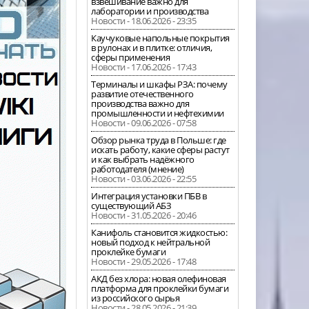
взвешивание важно для
лаборатории и производства
Новости - 18.06.2026 - 23:35
Каучуковые напольные покрытия
в рулонах и в плитке: отличия,
сферы применения
Новости - 17.06.2026 - 17:43
Терминалы и шкафы РЗА: почему
развитие отечественного
производства важно для
промышленности и нефтехимии
Новости - 09.06.2026 - 07:58
Обзор рынка труда в Польше: где
искать работу, какие сферы растут
и как выбрать надёжного
работодателя (мнение)
Новости - 03.06.2026 - 22:55
Интеграция установки ПБВ в
существующий АБЗ
Новости - 31.05.2026 - 20:46
Канифоль становится жидкостью:
новый подход к нейтральной
проклейке бумаги
Новости - 29.05.2026 - 17:48
АКД без хлора: новая олефиновая
платформа для проклейки бумаги
из российского сырья
Новости - 28.05.2026 - 21:39