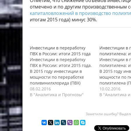
Отметим, что снижение объемов инвестици
отмечено и по другим производственным с
капиталовложений в производство полиэти
итогам 2015 года) минус 30%.
Инвестиции в переработку
Инвестиции в 
ПВХ в России: итоги 2015 года
полиэтилена: и
Инвестиции в переработку
Инвестиции в 
ПВХ в России: итоги 2015 года.
полиэтилена: и
В 2015 году инвестиции в
В 2015 году ин
мощности по переработке
мощности по п
поливинилхлорида (ПВХ)
полиэтилена (П
сократились на 50% и
08.02.2016
на 30% и соста
10.02.2016
составили $40
В "Аналитика и Прогнозы"
Наибольшее с
В "Аналитика и
млн. Наибольшее сокращение
вложений приш
вложений пришлось на
производителе
производителей профильно-
изделий и тары
Заметили ошибку? Выдели
погонажных изделий (ППИ),
Ежегодном обзо
сообщается в Ежегодном
- 2016. Пик ин
обзоре "ПВХ в России - 2016".
оборудование 