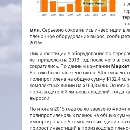
В 2
пе
те
сок
млн
. Серьезно сократились инвестиции в л
пленочное оборудование вырос, сообщает
2016».
Пик инвестиций в оборудование по перера
лет пришелся на 2013 год, после чего вло
сократились. По данным компании
Маркет
Россию было завезено около 94 комплекта
полипропилена на общую сумму $132,4 млн.
комплектных линии на $163,8 млн. Основн
производителей литьевых изделий, тогда к
выросли.
По итогам 2015 года было завезено 4 комп
полипропиленовых пленок на общую сумму 
импортировано 5 комплектных единиц на о
прирост инвестиций в производство плено