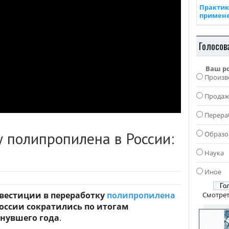
Практик
примен
Голосов
Ваш р
Произв
Прода
Перера
 полипропилена в России:
Образо
Наука
Иное
вестиции в переработку
полипропилена
Смотрет
России сократились по итогам
нувшего года
.