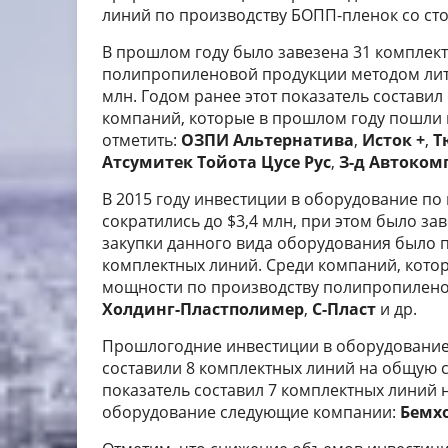
линий по производству БОПП-пленок со с
В прошлом году было завезена 31 комплект
полипропиленовой продукции методом лит
млн. Годом ранее этот показатель составил
компаний, которые в прошлом году пошли 
отметить:
ОЗПИ Альтернатива
,
Исток +
,
Т
Атсумитек Тойота Цусе Рус
,
З-д Автоком
В 2015 году инвестиции в оборудование п
сократились до $3,4 млн, при этом было зав
закупки данного вида оборудования было п
комплектных линий. Среди компаний, кото
мощности по производству полипропиленов
Холдинг-Пластполимер
,
С-Пласт
и др.
Прошлогодние инвестиции в оборудование 
составили 8 комплектных линий на общую су
показатель составил 7 комплектных линий 
оборудование следующие компании:
Бемх