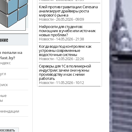
Клей против гравитации: Ceresana
анализирует драйверы роста
мирового рынка
Новости - 26.05.2026 - 09:09
Нейросети для студентов:
помощник в учебе или источник
новых проблем?
ание
Новости - 14.05.2026 - 21:38
Когда вода под контролем: как
устроены современные
ы попали на
водосточные системы
last.by?
Новости - 12.05.2026 - 22:26
Яндекс
Серверы для 1С в полимерной
индустрии: зачем они нужны
угл
производству и как с ними
работать
Новости - 11.05.2026 - 10:12
оиск
ные
ры
омендации