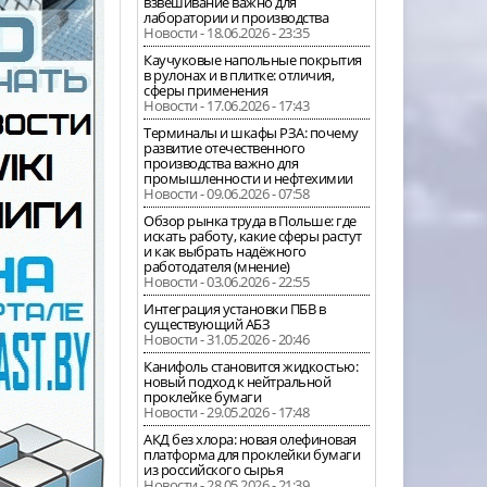
взвешивание важно для
лаборатории и производства
Новости - 18.06.2026 - 23:35
Каучуковые напольные покрытия
в рулонах и в плитке: отличия,
сферы применения
Новости - 17.06.2026 - 17:43
Терминалы и шкафы РЗА: почему
развитие отечественного
производства важно для
промышленности и нефтехимии
Новости - 09.06.2026 - 07:58
Обзор рынка труда в Польше: где
искать работу, какие сферы растут
и как выбрать надёжного
работодателя (мнение)
Новости - 03.06.2026 - 22:55
Интеграция установки ПБВ в
существующий АБЗ
Новости - 31.05.2026 - 20:46
Канифоль становится жидкостью:
новый подход к нейтральной
проклейке бумаги
Новости - 29.05.2026 - 17:48
АКД без хлора: новая олефиновая
платформа для проклейки бумаги
из российского сырья
Новости - 28.05.2026 - 21:39