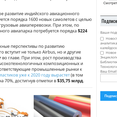
Смотрет
ое развитие индийского авиационного
уется порядка 1600 новых самолетов с целью
Подпис
грузовые авиаперевозки. При этом, по
нного авиапарка потребуется порядка
$224
Ваши под
Новост
аналитика
дужные перспективы по развитию
калейдоск
 вступит не только Airbus, но и другие
Новое 
r
во главе. При этом, рост производства
Энциклоп
Библиотек
 высокотехнологичных композиционных и
Технолог
соответствующие промышленные рынки к
Ваш Emai
астиков уже к 2020 году вырастет
(в том
а 70%, достигнув отметки в
$35,75 млрд
.