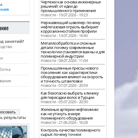
Чертежи как основа инженерных
а
решений: от идеи до
ения
промышленного применения
Новости - 19.07.2026 - 19:23
Нержавеющий швеллер: почему
ание
нефтегазовая отрасль выбирает
коррозионностойкие профили
Новости - 14.07.2026 - 16:40
од занятий?
Металлообработка и сложные
одство
детали: почему современные
технологии становятся важны и для
полимерной индустрии
жи
Новости - 08.07.2026 - 11:04
Промышленные прессы нового
ботка
поколения: как характеристики
оборудования влияют на скорость
вание
и точность штамповки
Новости - 07.07.2026 - 20:59
Как безопасно выбрать клинику
для пересадки волос в Турции
Новости - 05.07.2026 - 20:30
Железные артерии нефтехимии:
как не утонуть в мире
ь результаты
полимерного оборудования
Новости - 21.06.2026 - 16:28
Контроль качества полимерного
сырья: почему точное