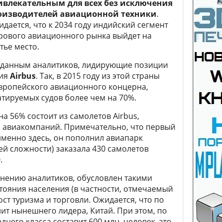
ивлекательным для всех без исключения
оизводителей авиационной техники
.
дается, что к 2034 году индийский сегмент
рового авиационного рынка выйдет на
тье место.
 данным аналитиков, лидирующие позиции
ния
Airbus
. Так, в 2015 году из этой страны
европейского авиационного концерна,
тируемых судов более чем на 70%.
а 56% состоит из самолетов Airbus,
 авиакомпаний. Примечательно, что первый
 именно здесь, он пополнил авиапарк
бщей сложности) заказала 430 самолетов
.
мнению аналитиков, обусловлен такими
стояния населения (в частности, отмечаемый
ост туризма и торговли. Ожидается, что по
ит нынешнего лидера, Китай. При этом, по
еднего класса составит 600 млн. человек, это