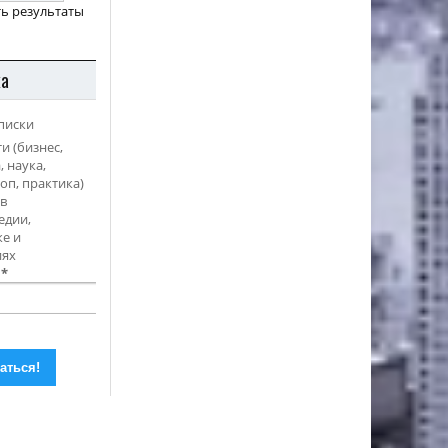
ь результаты
ка
писки
и (бизнес,
, наука,
оп, практика)
в
едии,
е и
иях
l
*