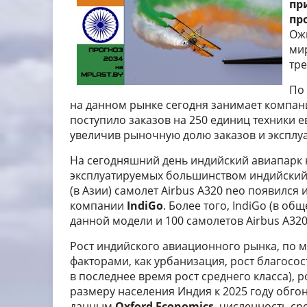
пр
пр
Ожи
ми
тре
По
на данном рынке сегодня занимает компа
поступило заказов на 250 единиц техники 
увеличив рыночную долю заказов и эксплуа
На сегодняшний день индийский авиапарк н
эксплуатируемых большинством индийский
(в Азии) самолет Airbus A320 neo появился
компании
IndiGo
. Более того, IndiGo (в о
данной модели и 100 самолетов Airbus A320
Рост индийского авиационного рынка, по 
факторами, как урбанизация, рост благосо
в последнее время рост среднего класса), р
размеру населения Индия к 2025 году обгон
данным
Oxford Economics
, численность ср