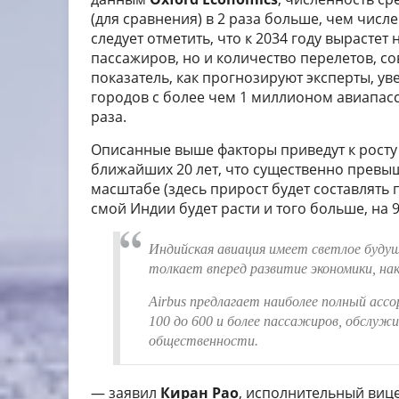
(для сравнения) в 2 раза больше, чем числ
следует отметить, что к 2034 году вырасте
пассажиров, но и количество перелетов, с
показатель, как прогнозируют эксперты, ув
городов с более чем 1 миллионом авиапасс
раза.
Описанные выше факторы приведут к росту т
ближайших 20 лет, что существенно превы
масштабе (здесь прирост будет составлять п
смой Индии будет расти и того больше, на 
Индийская авиация имеет светлое буду
толкает вперед развитие экономики, н
Airbus
предлагает наиболее полный асс
100 до 600 и более пассажиров, обслуж
общественности.
— заявил
Киран Рао
, исполнительный вице