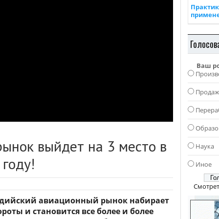
Практик
примен
Голосов
Ваш р
Произв
Прода
Перера
Образо
ынок выйдет на 3 место в
Наука
году!
Иное
Смотрет
дийский авиационный рынок набирает
ороты и становится все более и более