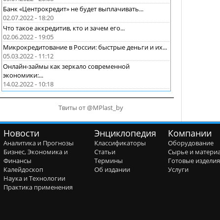
Банк «Центрокредит» не будет выплачивать...
02.07.2022 - 18:20
Что такое аккредитив, кто и зачем его...
02.06.2022 - 19:05
Микрокредитование в России: быстрые деньги и их...
05.03.2022 - 11:12
Онлайн-займы как зеркало современной
экономики:...
14.02.2022 - 10:18
Твиты от @MPlast_by
Новости
Энциклопедия
Компании
Аналитика и Прогнозы
Классификаторы
Оборудование
Бизнес, Экономика и
Статьи
Сырье и матери
Финансы
Термины
Готовые издели
Калейдоскоп
Об издании
Услуги
Наука и Технологии
Практика применения