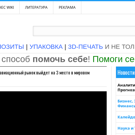
ЕС WIKI
ЛИТЕРАТУРА
РЕКЛАМА
ПОЗИТЫ
|
УПАКОВКА
|
3D-ПЕЧАТЬ
И НЕ ТО
 способ
помочь себе
!
Помоги с
Новости
авиационный рынок выйдет на 3 место в мировом
Аналити
Прогно
Бизнес,
Финанс
Калейдо
Наука и