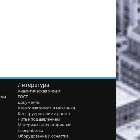
Литература
Аналитическая химия
алы
ГОСТ
я
Документы
Квантовая химия и механика
Конструирование и расчет
Литье под давлением
Материалы и их вторичная
переработка
Оборудование и оснастка