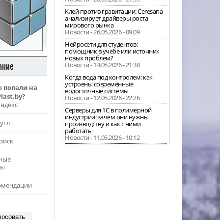
Клей против гравитации: Ceresana
анализирует драйверы роста
мирового рынка
Новости - 26.05.2026 - 09:09
Нейросети для студентов:
помощник в учебе или источник
новых проблем?
ание
Новости - 14.05.2026 - 21:38
Когда вода под контролем: как
устроены современные
ы попали на
водосточные системы
last.by?
Новости - 12.05.2026 - 22:26
Яндекс
Серверы для 1С в полимерной
индустрии: зачем они нужны
угл
производству и как с ними
работать
Новости - 11.05.2026 - 10:12
оиск
ные
ры
омендации