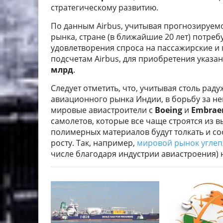
стратегическому развитию.
По данным Airbus, учитывая прогнозируем
рынка, стране (в ближайшие 20 лет) потреб
удовлетворения спроса на пассажирские и 
подсчетам Airbus, для приобретения указа
млрд
.
Следует отметить, что, учитывая столь ра
авиационного рынка Индии, в борьбу за него
мировые авиастроители с
Boeing
и
Embrae
самолетов, которые все чаще строятся из
полимерных материалов будут толкать и 
росту. Так, например,
мировой рынок углепл
числе благодаря индустрии авиастроения) н