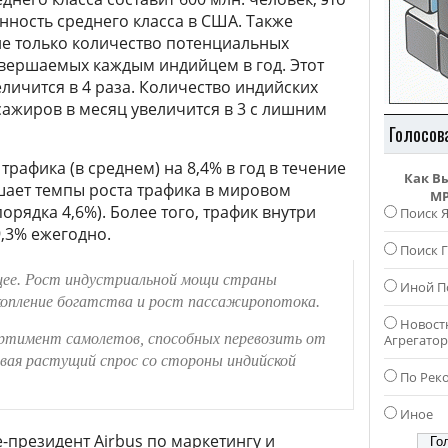
енность среднего класса в США. Также
т не только количество потенциальных
овершаемых каждым индийцем в год. Этот
еличится в 4 раза. Количество индийских
ажиров в месяц увеличится в 3 с лишним
Голосов
рафика (в среднем) на 8,4% в год в течение
Как В
шает темпы роста трафика в мировом
MP
орядка 4,6%). Более того, трафик внутри
Поиск 
9,3% ежегодно.
Поиск Г
щее. Рост индустриальной мощи страны
Иной П
акопление богатства и рост пассажиропотока.
Новост
ортимент самолетов, способных перевозить от
Агрегато
ивая растущий спрос со стороны индийской
По Рек
Иное
-президент Airbus по маркетингу и