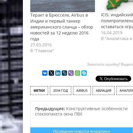
ICIS: индийски
Теракт в Брюсселе, Airbus в
полипропилена
Индии и первый танкер
оставаться ог
американского сланца – обзор
16.04.2019
новостей за 12 неделю 2016
В "Аналитика и
года
27.03.2016
В "Главное"
Заметили ошибку? Выдели
МЕТКИ
2034 ГОД
AIRBUS
АВИАЦИЯ
АНАЛИЗ
Предыдущие:
Конструктивные особенности
стеклопакета окна ПВХ
Последние новости Аналитики