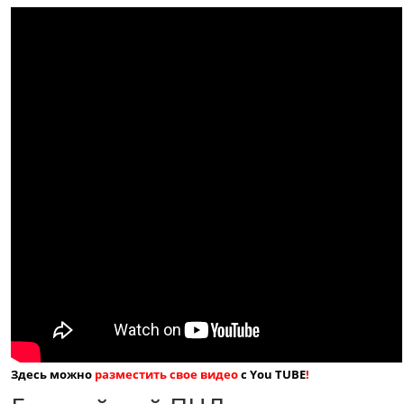
Здесь можно
разместить свое видео
с You TUBE
!