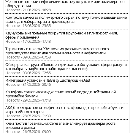
Железные артерии нефтехимии: как не утонуть в мире полимерного
оборудования
Новости - 21.06.2026 - 16:28
Контроль качества полимерного сырья: почему точное взвешивание
важно для лаборатории и производства
Новости - 18.06.2026 - 23:35
Каучуковые напольные покрытия в рулонах и в плитке: отличия,
сферы применения
Новости - 17.06.2026 - 17:43
Терминалы и шкафы РЗА: почему развитие отечественного
производства важно для промышленности и нефтехимии
Новости - 09.06.2026 - 07:58
Обзор рынка труда в Польше: где искать работу, какие сферы растут и
как выбрать надёжного работодателя (мнение)
Новости - 03.06.2026 - 22:55
Интеграция установки ПБВ в существующий АБЗ
Новости - 31.05.2026 - 20:46
Канифоль становится жидкостью: новый подход к нейтральной
проклейке бумаги
Новости - 29.05.2026 - 17:48
АКД без хлора: новая олефиновая платформа для проклейки бумаги
из российского сырья
Новости - 28.05.2026 - 21:39
Клей против гравитации: Ceresana анализирует драйверы роста
мирового рынка
Новости - 26.05.2026 - 09:09