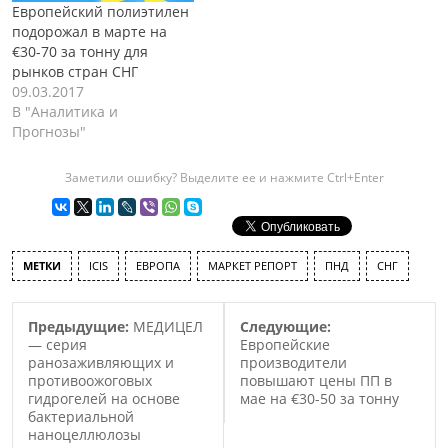
Европейский полиэтилен
подорожал в марте на
€30-70 за тонну для
рынков стран СНГ
09.03.2017
В "Аналитика и
Прогнозы"
Заметили ошибку? Выделите ее и нажмите Ctrl+Enter
МЕТКИ
ICIS
ЕВРОПА
МАРКЕТ РЕПОРТ
ПНД
СНГ
Предыдущие:
МЕДИЦЕЛ
Следующие:
— серия
Европейские
ранозаживляющих и
производители
противоожоговых
повышают цены ПП в
гидрогелей на основе
мае на €30-50 за тонну
бактериальной
наноцеллюлозы