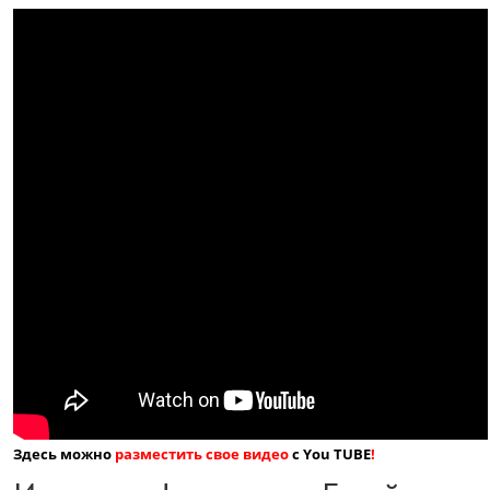
Здесь можно
разместить свое видео
с You TUBE
!