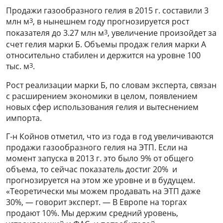
Продажи газообразного гелия в 2015 г. составили 3
3
млн м
, в нынешнем году прогнозируется рост
3
показателя до 3.27 млн м
, увеличение произойдет за
счет гелия марки Б. Объемы продаж гелия марки А
относительно стабилен и держится на уровне 100
3
тыс. м
.
Рост реализации марки Б, по словам эксперта, связан
с расширением экономики в целом, появлением
новых сфер использования гелия и вытеснением
импорта.
Г-н Койнов отметил, что из года в год увеличиваются
продажи газообразного гелия на ЭТП. Если на
момент запуска в 2013 г. это было 9% от общего
объема, то сейчас показатель достиг 20% и
прогнозируется на этом же уровне и в будущем.
«Теоретически мы можем продавать на ЭТП даже
30%, — говорит эксперт. — В Европе на торгах
продают 10%. Мы держим средний уровень,