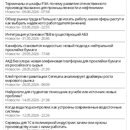
Терминалы и шкафы РЗА: почему развитие отечественного
производства важно для промышленности и нефтехимии
Новости - 09.06.2026 - 07:58
Обзор рынка труда в Польше: где искать работу, какие сферы растут и
как выбрать надёжного работодателя (мнение)
Новости - 03.06.2026 - 22:55
Интеграция установки ПБВ в существующий АБЗ
Новости - 31.05.2026 - 20:46
Канифоль становится жидкостью: новый подход к нейтральной
проклейке бумаги
Новости - 29.05.2026 - 17:48
АКД без хлора: новая олефиновая платформа для проклейки бумаги
из российского сырья
Новости - 28.05.2026 - 21:39
Клей против гравитации: Ceresana анализирует драйверы роста
мирового рынка
Новости - 26.05.2026 - 09:09
Нейросети для студентов: помощник в учебе или источник новых
проблем?
Новости - 14.05.2026 - 21:38
Когда вода под контролем: как устроены современные водосточные
системы
Новости - 12.05.2026 - 22:26
Серверы для 1С в полимерной индустрии: зачем они нужны
производству и как с ними работать