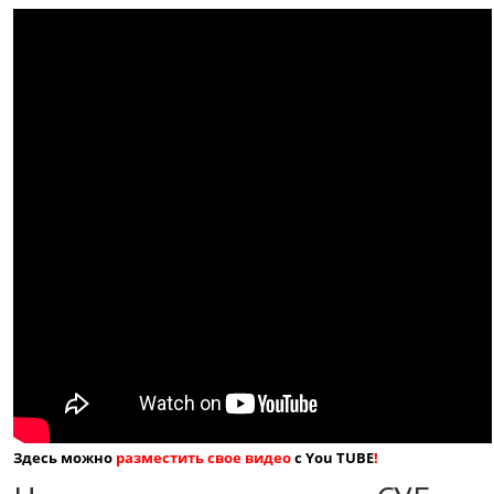
Здесь можно
разместить свое видео
с You TUBE
!