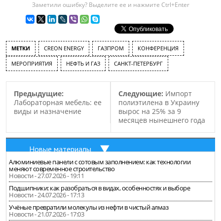
Заметили ошибку? Выделите ее и нажмите Ctrl+Enter
МЕТКИ
CREON ENERGY
ГАЗПРОМ
КОНФЕРЕНЦИЯ
МЕРОПРИЯТИЯ
НЕФТЬ И ГАЗ
САНКТ-ПЕТЕРБУРГ
Предыдущие:
Следующие:
Импорт
Лабораторная мебель: ее
полиэтилена в Украину
виды и назначение
вырос на 25% за 9
месяцев нынешнего года
Новые материалы
Алюминиевые панели с сотовым заполнением: как технологии
меняют современное строительство
Новости - 27.07.2026 - 19:11
Подшипники: как разобраться в видах, особенностях и выборе
Новости - 24.07.2026 - 17:13
Учёные превратили молекулы из нефти в чистый алмаз
Новости - 21.07.2026 - 17:03