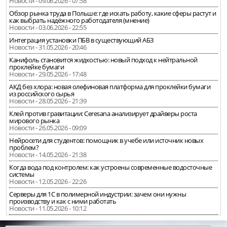
Новости - 09.06.2026 - 07:58
Обзор рынка труда в Польше: где искать работу, какие сферы растут и
как выбрать надёжного работодателя (мнение)
Новости - 03.06.2026 - 22:55
Интеграция установки ПБВ в существующий АБЗ
Новости - 31.05.2026 - 20:46
Канифоль становится жидкостью: новый подход к нейтральной
проклейке бумаги
Новости - 29.05.2026 - 17:48
АКД без хлора: новая олефиновая платформа для проклейки бумаги
из российского сырья
Новости - 28.05.2026 - 21:39
Клей против гравитации: Ceresana анализирует драйверы роста
мирового рынка
Новости - 26.05.2026 - 09:09
Нейросети для студентов: помощник в учебе или источник новых
проблем?
Новости - 14.05.2026 - 21:38
Когда вода под контролем: как устроены современные водосточные
системы
Новости - 12.05.2026 - 22:26
Серверы для 1С в полимерной индустрии: зачем они нужны
производству и как с ними работать
Новости - 11.05.2026 - 10:12