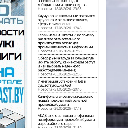
взвешивание важно для
лаборатории и производства
Новости - 18.06.2026 - 23:35
Каучуковые напольные покрытия
в рулонах и в плитке: отличия,
сферы применения
Новости - 17.06.2026 - 17:43
Терминалы и шкафы РЗА: почему
развитие отечественного
производства важно для
промышленности и нефтехимии
Новости - 09.06.2026 - 07:58
Обзор рынка труда в Польше: где
искать работу, какие сферы растут
и как выбрать надёжного
работодателя (мнение)
Новости - 03.06.2026 - 22:55
Интеграция установки ПБВ в
существующий АБЗ
Новости - 31.05.2026 - 20:46
Канифоль становится жидкостью:
новый подход к нейтральной
проклейке бумаги
Новости - 29.05.2026 - 17:48
АКД без хлора: новая олефиновая
платформа для проклейки бумаги
из российского сырья
Новости - 28.05.2026 - 21:39