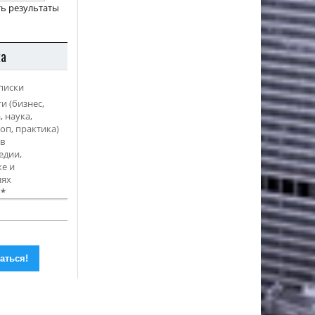
ь результаты
ка
писки
и (бизнес,
, наука,
оп, практика)
в
едии,
е и
иях
l
*