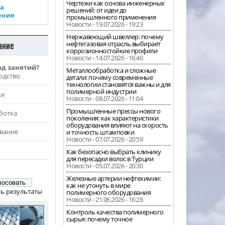
Чертежи как основа инженерных
а
решений: от идеи до
ения
промышленного применения
Новости - 19.07.2026 - 19:23
Нержавеющий швеллер: почему
ание
нефтегазовая отрасль выбирает
коррозионностойкие профили
Новости - 14.07.2026 - 16:40
од занятий?
Металлообработка и сложные
одство
детали: почему современные
технологии становятся важны и для
полимерной индустрии
жи
Новости - 08.07.2026 - 11:04
Промышленные прессы нового
ботка
поколения: как характеристики
оборудования влияют на скорость
вание
и точность штамповки
Новости - 07.07.2026 - 20:59
Как безопасно выбрать клинику
для пересадки волос в Турции
Новости - 05.07.2026 - 20:30
Железные артерии нефтехимии:
как не утонуть в мире
ь результаты
полимерного оборудования
Новости - 21.06.2026 - 16:28
Контроль качества полимерного
сырья: почему точное