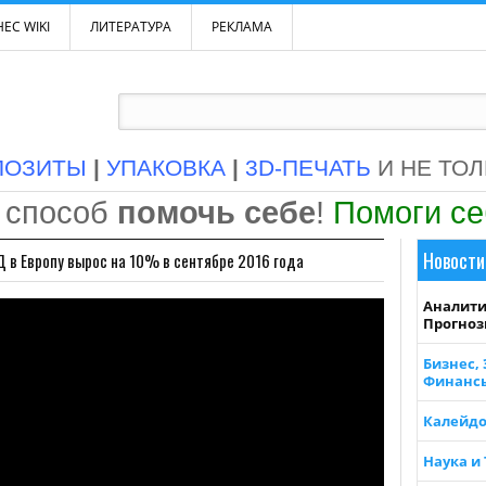
ЕС WIKI
ЛИТЕРАТУРА
РЕКЛАМА
ПОЗИТЫ
|
УПАКОВКА
|
3D-ПЕЧАТЬ
И НЕ ТО
 способ
помочь себе
!
Помоги с
Новости
 в Европу вырос на 10% в сентябре 2016 года
Аналити
Прогно
Бизнес,
Финанс
Калейдо
Наука и