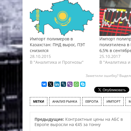
Импорт полимеров в
Импорт полипр
Казахстан: ПНД вырос, ПЭТ
полиэтилена в 
снизился
6,5% в сентябр
28.10.2015
25.10.2017
В "Аналитика и Прогнозы"
В "Аналитика и
Заметили ошибку? Выдели
МЕТКИ
АНАЛИЗ РЫНКА
ЕВРОПА
ИМПОРТ
М
Предыдущие:
Контрактные цены на АБС в
Европе выросли на €45 за тонну