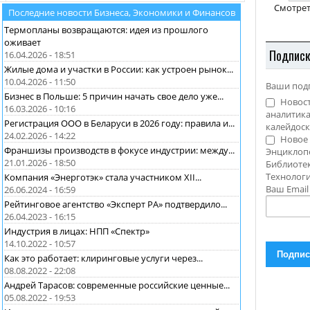
Смотрет
Последние новости Бизнеса, Экономики и Финансов
Термопланы возвращаются: идея из прошлого
оживает
Подпис
16.04.2026 - 18:51
Жилые дома и участки в России: как устроен рынок...
10.04.2026 - 11:50
Ваши под
Бизнес в Польше: 5 причин начать свое дело уже...
Новост
16.03.2026 - 10:16
аналитика
Регистрация ООО в Беларуси в 2026 году: правила и...
калейдоск
24.02.2026 - 14:22
Новое 
Франшизы производств в фокусе индустрии: между...
Энциклоп
21.01.2026 - 18:50
Библиотек
Технолог
Компания «Энерготэк» стала участником XII...
Ваш Emai
26.06.2024 - 16:59
Рейтинговое агентство «Эксперт РА» подтвердило...
26.04.2023 - 16:15
Индустрия в лицах: НПП «Спектр»
14.10.2022 - 10:57
Как это работает: клиринговые услуги через...
08.08.2022 - 22:08
Андрей Тарасов: современные российские ценные...
05.08.2022 - 19:53