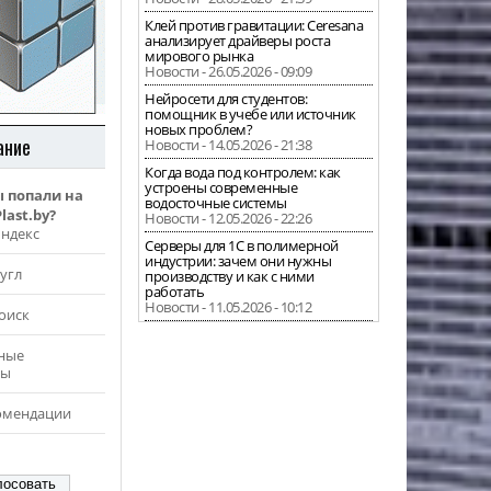
Клей против гравитации: Ceresana
анализирует драйверы роста
мирового рынка
Новости - 26.05.2026 - 09:09
Нейросети для студентов:
помощник в учебе или источник
новых проблем?
ание
Новости - 14.05.2026 - 21:38
Когда вода под контролем: как
устроены современные
ы попали на
водосточные системы
last.by?
Новости - 12.05.2026 - 22:26
Яндекс
Серверы для 1С в полимерной
индустрии: зачем они нужны
угл
производству и как с ними
работать
Новости - 11.05.2026 - 10:12
оиск
ные
ры
омендации