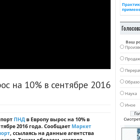
Практик
примен
Голосов
Ваш р
Произв
Прода
Перера
ос на 10% в сентябре 2016
Образо
Наука
Иное
порт
ПНД
в Европу вырос на 10% в
Смотрет
нтябре 2016 года. Сообщает
Маркет
порт
, ссылаясь на данные агентства