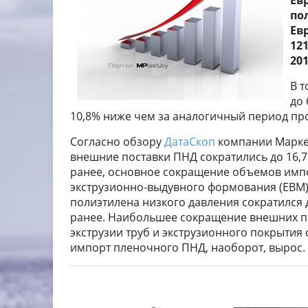
Ев
по
Ев
12
201
В т
до 
10,8% ниже чем за аналогичный период пр
Согласно обзору
ДатаСкоп
компании Маркет
внешние поставки ПНД сократились до 16,7 
ранее, основное сокращение объемов имп
экструзионно-выдувного формования (ЕВМ).
полиэтилена низкого давления сократился до
ранее. Наибольшее сокращение внешних по
экструзии труб и экструзионного покрытия 
импорт пленочного ПНД, наоборот, вырос.