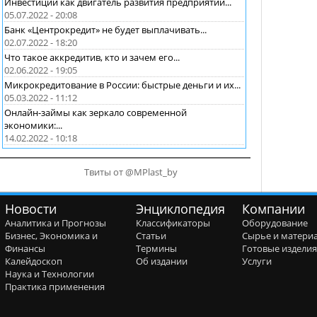
Инвестиции как двигатель развития предприятий...
05.07.2022 - 20:08
Банк «Центрокредит» не будет выплачивать...
02.07.2022 - 18:20
Что такое аккредитив, кто и зачем его...
02.06.2022 - 19:05
Микрокредитование в России: быстрые деньги и их...
05.03.2022 - 11:12
Онлайн-займы как зеркало современной
экономики:...
14.02.2022 - 10:18
Твиты от @MPlast_by
Новости
Энциклопедия
Компании
Аналитика и Прогнозы
Классификаторы
Оборудование
Бизнес, Экономика и
Статьи
Сырье и матери
Финансы
Термины
Готовые издели
Калейдоскоп
Об издании
Услуги
Наука и Технологии
Практика применения