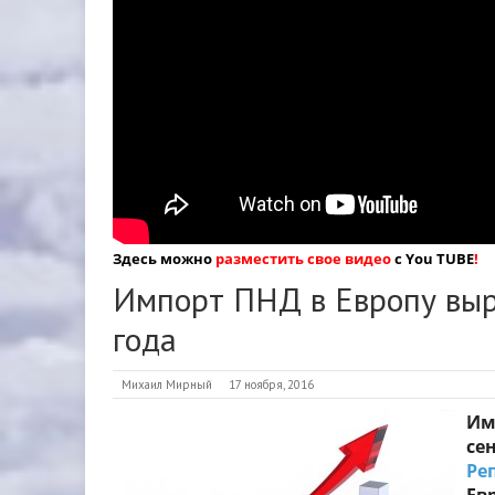
Здесь можно
разместить свое видео
с You TUBE
!
Импорт ПНД в Европу выр
года
Михаил Мирный
17 ноября, 2016
Им
се
Ре