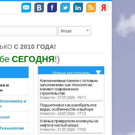
Везде
ЛЬКО
С 2010 ГОДА!
ебе
СЕГОДНЯ
!)
Новые материалы
Алюминиевые панели с сотовым
заполнением: как технологии
ка и
меняют современное
зы
строительство
Новости - 27.07.2026 - 19:11
 Экономика и
Подшипники: как разобраться в
ы
видах, особенностях и выборе
Новости - 24.07.2026 - 17:13
скоп
Учёные превратили молекулы из
нефти в чистый алмаз
 Технологии
Новости - 21.07.2026 - 17:03