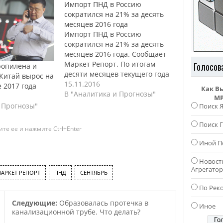
Импорт ПНД в Россию
сократился на 21% за десять
месяцев 2016 года
Импорт ПНД в Россию
сократился на 21% за десять
месяцев 2016 года. Сообщает
Маркет Репорт. По итогам
Голосов
опилена и
десяти месяцев текущего года
Китай вырос на
суммарный объем внешних
15.11.2016
е 2017 года
Как В
поставок полиэтилена низкого
В "Аналитика и Прогнозы"
MP
давления (ПНД) на российский
 Прогнозы"
Поиск 
рынок снизился на 21% в
сравнении с уровнем 2015
Поиск Г
те ее и нажмите Ctrl+Enter
года и составил около 125,8
Иной П
тыс. тонн. Сокращение
импорта зафиксировано…
Новост
Агрегато
АРКЕТ РЕПОРТ
ПНД
СЕНТЯБРЬ
По Рек
Следующие:
Образовалась протечка в
Иное
канализационной трубе. Что делать?