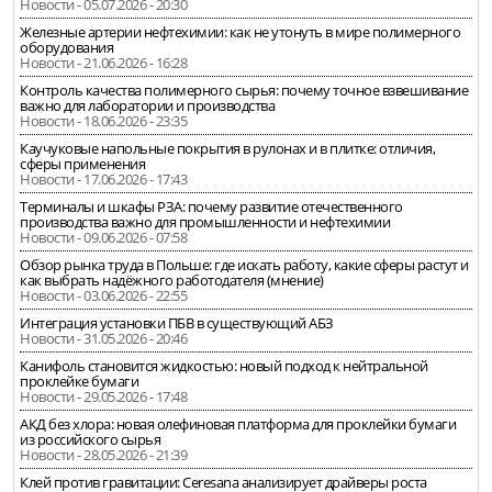
Новости - 05.07.2026 - 20:30
Железные артерии нефтехимии: как не утонуть в мире полимерного
оборудования
Новости - 21.06.2026 - 16:28
Контроль качества полимерного сырья: почему точное взвешивание
важно для лаборатории и производства
Новости - 18.06.2026 - 23:35
Каучуковые напольные покрытия в рулонах и в плитке: отличия,
сферы применения
Новости - 17.06.2026 - 17:43
Терминалы и шкафы РЗА: почему развитие отечественного
производства важно для промышленности и нефтехимии
Новости - 09.06.2026 - 07:58
Обзор рынка труда в Польше: где искать работу, какие сферы растут и
как выбрать надёжного работодателя (мнение)
Новости - 03.06.2026 - 22:55
Интеграция установки ПБВ в существующий АБЗ
Новости - 31.05.2026 - 20:46
Канифоль становится жидкостью: новый подход к нейтральной
проклейке бумаги
Новости - 29.05.2026 - 17:48
АКД без хлора: новая олефиновая платформа для проклейки бумаги
из российского сырья
Новости - 28.05.2026 - 21:39
Клей против гравитации: Ceresana анализирует драйверы роста