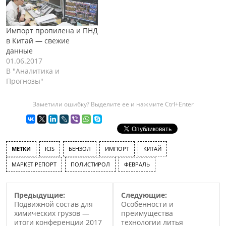
Импорт пропилена и ПНД
в Китай — свежие
данные
01.06.2017
В "Аналитика и
Прогнозы"
Заметили ошибку? Выделите ее и нажмите Ctrl+Enter
МЕТКИ
ICIS
БЕНЗОЛ
ИМПОРТ
КИТАЙ
МАРКЕТ РЕПОРТ
ПОЛИСТИРОЛ
ФЕВРАЛЬ
Предыдущие:
Следующие:
Подвижной состав для
Особенности и
химических грузов —
преимущества
итоги конференции 2017
технологии литья