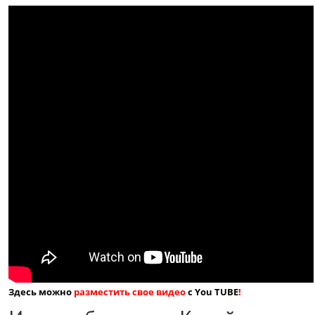
Здесь можно
разместить свое видео
с You TUBE
!