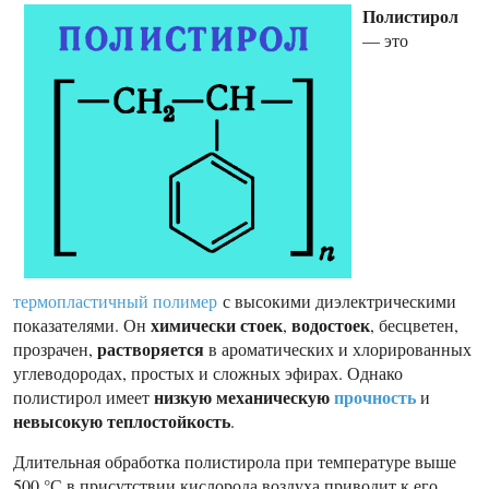
Полистирол
— это
термопластичный полимер
с высокими диэлектрическими
химически стоек
водостоек
показателями. Он
,
, бесцветен,
растворяется
прозрачен,
в ароматических и хлорированных
углеводородах, простых и сложных эфирах. Однако
низкую механическую
прочность
полистирол имеет
и
невысокую теплостойкость
.
Длительная обработка полистирола при температуре выше
500 °С в присутствии кислорода воздуха приводит к его