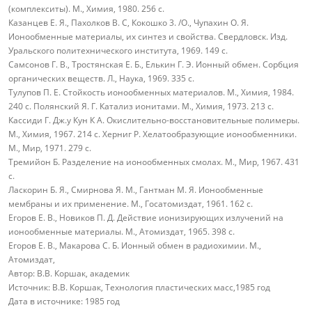
(комплекситы). М., Химия, 1980. 256 с.
Казанцев Е. Я., Пахолков В. С, Кокошко 3. /О., Чупахин О. Я.
Ионообменные материалы, их синтез и свойства. Свердловск. Изд.
Уральского политехнического института, 1969. 149 с.
Самсонов Г. В., Тростянская Е. Б., Елькин Г. Э. Ионный обмен. Сорбция
органических веществ. Л., Наука, 1969. 335 с.
Тулупов П. Е. Стойкость ионообменных материалов. М., Химия, 1984.
240 с. Полянский Я. Г. Катализ ионитами. М., Химия, 1973. 213 с.
Кассиди Г. Дж.у Кун К А. Окислительно-восстановительные полимеры.
М., Химия, 1967. 214 с. Херниг Р. Хелатообразующие ионообменники.
М., Мир, 1971. 279 с.
Тремийон Б. Разделение на ионообменных смолах. М., Мир, 1967. 431
с.
Ласкорин Б. Я., Смирнова Я. М., Гантман М. Я. Ионообменные
мембраны и их применение. М., Госатомиздат, 1961. 162 с.
Егоров Е. В., Новиков П. Д. Действие ионизирующих излучений на
ионообменные материалы. М., Атомиздат, 1965. 398 с.
Егоров Е. В., Макарова С. Б. Ионный обмен в радиохимии. М.,
Атомиздат,
Автор:
В.В. Коршак, академик
Источник:
В.В. Коршак, Технология пластических масс,1985 год
Дата в источнике:
1985 год