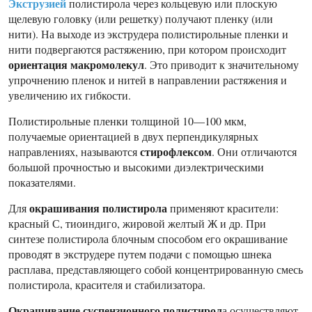
Экструзией
полистирола через кольцевую или плоскую
щелевую головку (или решетку) получают пленку (или
нити). На выходе из экструдера полистирольные пленки и
нити подвергаются растяжению, при котором происходит
ориентация макромолекул
. Это приводит к значительному
упрочнению пленок и нитей в направлении растяжения и
увеличению их гибкости.
Полистирольные пленки толщиной 10—100 мкм,
получаемые ориентацией в двух перпендикулярных
стирофлексом
направлениях, называются
. Они отличаются
большой прочностью и высокими диэлектрическими
показателями.
окрашивания полистирола
Для
применяют красители:
красный С, тиоиндиго, жировой желтый Ж и др. При
синтезе полистирола блочным способом его окрашивание
проводят в экструдере путем подачи с помощью шнека
расплава, представляющего собой концентрированную смесь
полистирола, красителя и стабилизатора.
Окрашивание суспензионного полистирол
а осуществляют