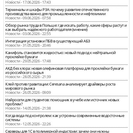
Новости - 17.06.2026 - 17:43
Терминалы и шкафы РЗА: почему развитие отечественного
производства важно для промышленности и нефтехимии
Новости - 09.06.2026 - 07:58
Обзор рынка труда в Польше: где искать работу, какие сферы растут и
как выбрать надёжного работодателя (мнение)
Новости - 03.06.2026 - 22:55
Интеграция установки ПБВ в существующий АБЗ
Новости - 31.05.2026 - 20:46
Канифоль становится жидкостью: новый подход к нейтральной
проклейке бумаги
Новости - 29.05.2026 - 17:48
АКД без хлора: новая олефиновая платформа для проклейки бумаги
из российского сырья
Новости - 28.05.2026 - 21:39
Клей против гравитации: Ceresana анализирует драйверы роста
мирового рынка
Новости - 26.05.2026 - 09:09
Нейросети для студентов: помощник в учебе или источник новых
проблем?
Новости - 14.05.2026 - 21:38
Когда вода под контролем: как устроены современные водосточные
системы
Новости - 12.05.2026 - 22:26
Серверы для 1С в полимерной индустрии: зачем они нужны