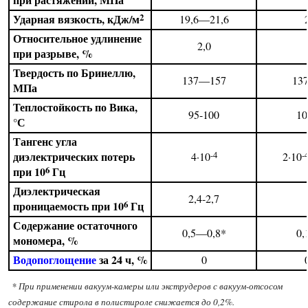
Ударная вязкость, кДж/м
2
19,6—21,6
Относительное удлинение
2,0
при разрыве, %
Твердость по Бринеллю,
137—157
13
МПа
Теплостойкость по Вика,
95-100
10
°С
Тангенс угла
диэлектрических потерь
-4
-
4·10
2·10
при 10
Гц
6
Диэлектрическая
2,4-2,7
проницаемость при 10
Гц
6
Содержание остаточного
0,5—0,8*
0,
мономера, %
Водопоглощение
за 24 ч, %
0
* При применении вакуум-камеры или экструдеров с вакуум-отсосом
содержание стирола в полистироле снижается до 0,2%.