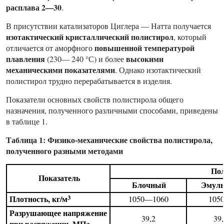
расплава
2—30
.
В присутствии катализаторов Циглера — Натта получается
изотактический кристаллический полистирол
, который
повышенной температурой
отличается от аморфного
плавления
высокими
(230— 240 °С) и более
механическими показателями
. Однако изотактический
полистирол трудно перерабатывается в изделия.
Показатели основных свойств полистирола общего
назначения, полученного различными способами, приведены
в таблице 1.
Таблица 1: Физико-механические свойства полистирола,
полученного разными методами
Пол
Показатель
Блочный
Эмуль
Плотность, кг/м
3
1050—1060
105
Разрушающее напряжение
39,2
39
при растяжении, МПа