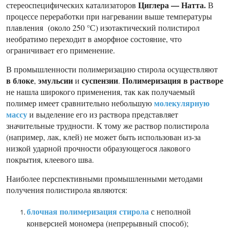
Циглера — Натта.
стереоспецифических катализаторов
В
процессе переработки при нагревании выше температуры
плавления (около 250 °С) изотактический полистирол
необратимо переходит в аморфное состояние, что
ограничивает его применение.
В промышленности полимеризацию стирола осуществляют
в блоке
эмульсии
суспензии
Полимеризация в растворе
,
и
.
не нашла широкого применения, так как получаемый
молекулярную
полимер имеет сравнительно небольшую
массу
и выделение его из раствора представляет
значительные трудности. К тому же раствор полистирола
(например, лак, клей) не может быть использован из-за
низкой ударной прочности образующегося лакового
покрытия, клеевого шва.
Наиболее перспективными промышленными методами
получения полистирола являются:
блочная полимеризация стирола
с неполной
конверсией мономера (непрерывный способ);