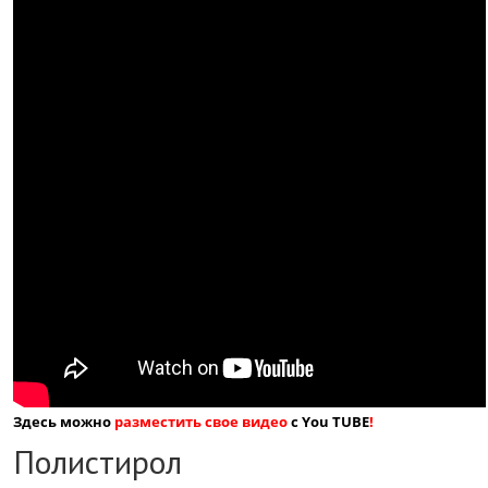
Здесь можно
разместить свое видео
с You TUBE
!
Полистирол