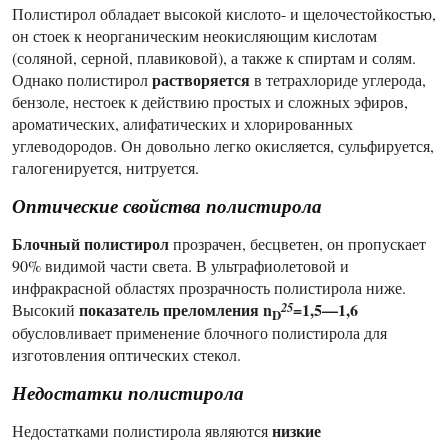
Полистирол обладает высокой кислото- и щелочестойкостью,
он стоек к неорганическим неокисляющим кислотам
(соляной, серной, плавиковой), а также к спиртам и солям.
растворяется
Однако полистирол
в тетрахлориде углерода,
бензоле, нестоек к действию простых и сложных эфиров,
ароматических, алифатических и хлорированных
углеводородов. Он довольно легко окисляется, сульфируется,
галогенируется, нитруется.
Оптические свойства полистирола
Блочный полистирол
прозрачен, бесцветен, он пропускает
90% видимой части света. В ультрафиолетовой и
инфракрасной областях прозрачность полистирола ниже.
показатель преломления n
=1,5—1,6
25
Высокий
D
обусловливает применение блочного полистирола для
изготовления оптических стекол.
Недостатки полистирола
низкие
Недостатками полистирола являются