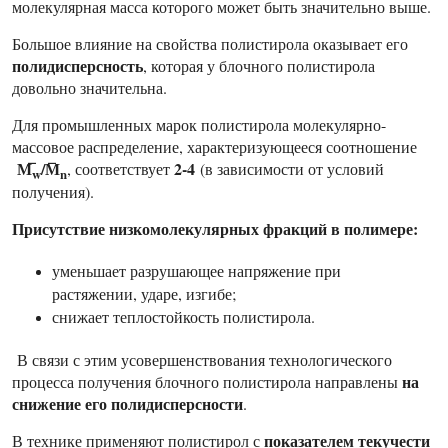
молекулярная масса которого может быть значительно выше.
Большое влияние на свойства полистирола оказывает его
полидисперсность
, которая у блочного полистирола
довольно значительна.
Для промышленных марок полистирола молекулярно-
массовое распределение, характеризующееся соотношение
М̅
/M̅
2-4
, соответствует
(в зависимости от условий
w
n
получения).
Присутствие низкомолекулярных фракций в полимере:
уменьшает разрушающее напряжение при
растяжении, ударе, изгибе;
снижает теплостойкость полистирола.
В связи с этим усовершенствования технологического
на
процесса получения блочного полистирола направлены
снижение его полидисперсности
.
показателем текучести
В технике применяют полистирол с