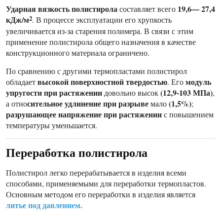
Ударная вязкость полистирола
19,6— 27,4
составляет всего
кДж/м
2
. В процессе эксплуатации его хрупкость
увеличивается из-за старения полимера. В связи с этим
применение полистирола общего назначения в качестве
конструкционного материала ограничено.
По сравнению с другими термопластами полистирол
высокой поверхностной твердостью
модуль
обладает
. Его
упругости при растяжении
(12,9-103 МПа)
довольно высок
,
сительное удлинение при разрыве
(1,5%)
а отно
мало
;
разрушающее напряжение при растяжении
с повышением
температуры уменьшается.
Переработка полистирола
Полистирол легко перерабатывается в изделия всеми
способами, применяемыми для переработки термопластов.
Основным методом его переработки в изделия является
литье под давлением.