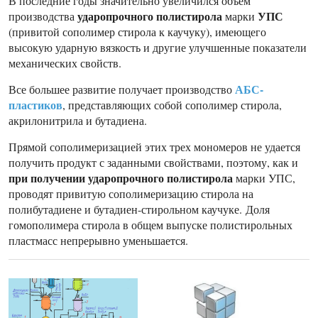
В последние годы значительно увеличился объем
ударопрочного полистирола
УПС
производства
марки
(привитой сополимер стирола к каучуку), имеющего
высокую ударную вязкость и другие улучшенные показатели
механических свойств.
АБС-
Все большее развитие получает производство
пластиков
, представляющих собой сополимер стирола,
акрилонитрила и бутадиена.
Прямой сополимеризацией этих трех мономеров не удается
получить продукт с заданными свойствами, поэтому, как и
при получении ударопрочного полистирола
марки УПС,
проводят привитую сополимеризацию стирола на
полибутадиене и бутадиен-стирольном каучуке. Доля
гомополимера стирола в общем выпуске полистирольных
пластмасс непрерывно уменьшается.