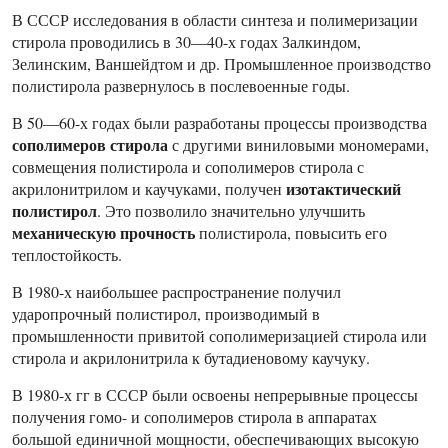
В СССР исследования в области синтеза и полимеризации
стирола проводились в 30—40-х годах Залкиндом,
Зелинским, Ваншейдтом и др. Промышленное производство
полистирола развернулось в послевоенные годы.
В 50—60-х годах были разработаны процессы производства
сополимеров стирола
с другими виниловыми мономерами,
совмещения полистирола и сополимеров стирола с
изотактический
акрилонитрилом и каучуками, получен
полистирол
. Это позволило значительно улучшить
механическую прочность
полистирола, повысить его
теплостойкость.
В 1980-х наибольшее распространение получил
ударопрочный полистирол, производимый в
промышленности привитой сополимеризацией стирола или
стирола и акрилонитрила к бутадиеновому каучуку.
В 1980-х гг в СССР были освоены непрерывные процессы
получения гомо- и сополимеров стирола в аппаратах
большой единичной мощности, обеспечивающих высокую