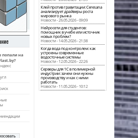
Клей против гравитации: Ceresana
анализирует драйверы роста
мирового рынка
Новости - 26.05.2026 - 09:09
Нейросети для студентов:
помощник в учебе или источник
новых проблем?
ание
Новости - 14.05.2026 - 21:38
Когда вода под контролем: как
устроены современные
ы попали на
водосточные системы
last.by?
Новости - 12.05.2026 - 22:26
Яндекс
Серверы для 1С в полимерной
индустрии: зачем они нужны
угл
производству и как с ними
работать
Новости - 11.05.2026 - 10:12
оиск
ные
ры
омендации