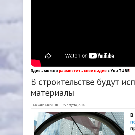
Здесь можно
разместить свое видео
с You TUBE
!
В строительстве будут ис
материалы
Михаил Мирный
25 августа, 2010
В
п
п