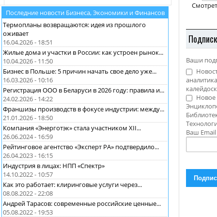
Смотрет
Последние новости Бизнеса, Экономики и Финансов
Термопланы возвращаются: идея из прошлого
оживает
Подпис
16.04.2026 - 18:51
Жилые дома и участки в России: как устроен рынок...
Ваши под
10.04.2026 - 11:50
Новост
Бизнес в Польше: 5 причин начать свое дело уже...
аналитика
16.03.2026 - 10:16
калейдоск
Регистрация ООО в Беларуси в 2026 году: правила и...
Новое 
24.02.2026 - 14:22
Энциклоп
Франшизы производств в фокусе индустрии: между...
Библиотек
21.01.2026 - 18:50
Технолог
Компания «Энерготэк» стала участником XII...
Ваш Emai
26.06.2024 - 16:59
Рейтинговое агентство «Эксперт РА» подтвердило...
26.04.2023 - 16:15
Индустрия в лицах: НПП «Спектр»
14.10.2022 - 10:57
Как это работает: клиринговые услуги через...
08.08.2022 - 22:08
Андрей Тарасов: современные российские ценные...
05.08.2022 - 19:53