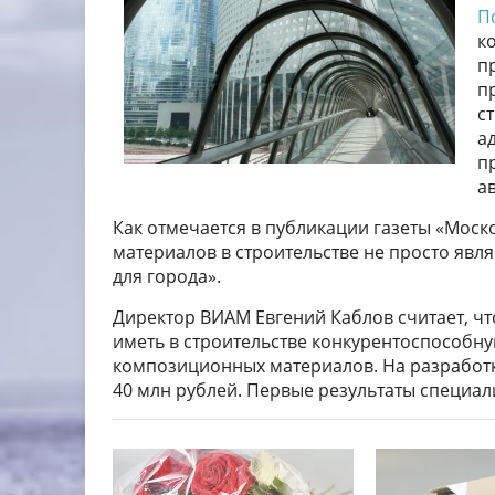
П
к
п
п
с
а
п
а
Как отмечается в публикации газеты «Моск
материалов в строительстве не просто явля
для города».
Директор ВИАМ Евгений Каблов считает, чт
иметь в строительстве конкурентоспособн
композиционных материалов. На разработ
40 млн рублей. Первые результаты специали