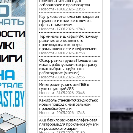
взвешивание важно для
лаборатории и производства
Новости - 18.06.2026 - 23:35
Каучуковые напольные покрытия
в рулонах и в плитке: отличия,
сферы применения
Новости - 17.06.2026 - 17:43
Терминалы и шкафы РЗА: почему
развитие отечественного
производства важно для
промышленности и нефтехимии
Новости - 09.06.2026 - 07:58
Обзор рынка труда в Польше: где
искать работу, какие сферы растут
и как выбрать надёжного
работодателя (мнение)
Новости - 03.06.2026 - 22:55
Интеграция установки ПБВ в
существующий АБЗ
Новости - 31.05.2026 - 20:46
Канифоль становится жидкостью:
новый подход к нейтральной
проклейке бумаги
Новости - 29.05.2026 - 17:48
АКД без хлора: новая олефиновая
платформа для проклейки бумаги
из российского сырья
Новости - 28.05.2026 - 21:39