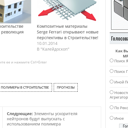
роительстве
Композитные материалы
: революция
Serge Ferrari открывают новые
Голосов
перспективы в Строительстве!
10.01.2014
В "Калейдоскоп"
Как В
MP
Поиск 
те ее и нажмите Ctrl+Enter
Поиск Г
Иной П
ПОЛИМЕРЫ В СТРОИТЕЛЬСТВЕ
ПРОГНОЗЫ
Новост
Агрегато
По Рек
Следующие:
Элементы ускорителя
Иное
нейтронов будут выпускать с
использованием полимера