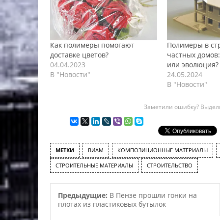
Как полимеры помогают
Полимеры в ст
доставке цветов?
частных домов
04.04.2023
или эволюция?
В "Новости"
24.05.2024
В "Новости"
Заметили ошибку? Выдели
МЕТКИ
ВИАМ
КОМПОЗИЦИОННЫЕ МАТЕРИАЛЫ
СТРОИТЕЛЬНЫЕ МАТЕРИАЛЫ
СТРОИТЕЛЬСТВО
Предыдущие:
В Пензе прошли гонки на
плотах из пластиковых бутылок