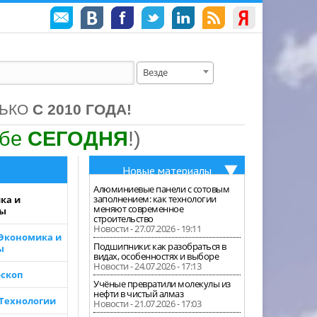
Везде
ЛЬКО
С 2010 ГОДА!
ебе
СЕГОДНЯ
!)
Новые материалы
Алюминиевые панели с сотовым
заполнением: как технологии
ка и
меняют современное
зы
строительство
Новости - 27.07.2026 - 19:11
 Экономика и
Подшипники: как разобраться в
ы
видах, особенностях и выборе
Новости - 24.07.2026 - 17:13
скоп
Учёные превратили молекулы из
нефти в чистый алмаз
 Технологии
Новости - 21.07.2026 - 17:03