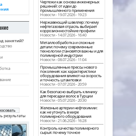
Чертежи как основа инженерных
а
решений: от идеи до
ения
промышленного применения
Новости - 19.07.2026 - 19:23
Нержавеющий швеллер: почему
ание
нефтегазовая отрасль выбирает
коррозионностойкие профили
Новости - 14.07.2026 - 16:40
од занятий?
Металлообработка и сложные
одство
детали: почему современные
технологии становятся важны и для
полимерной индустрии
жи
Новости - 08.07.2026 - 11:04
Промышленные прессы нового
ботка
поколения: как характеристики
оборудования влияют на скорость
вание
и точность штамповки
Новости - 07.07.2026 - 20:59
Как безопасно выбрать клинику
для пересадки волос в Турции
Новости - 05.07.2026 - 20:30
Железные артерии нефтехимии:
как не утонуть в мире
ь результаты
полимерного оборудования
Новости - 21.06.2026 - 16:28
Контроль качества полимерного
сырья: почему точное