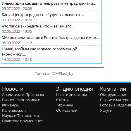
Инвестиции как двигатель развития предприятий...
05.07.2022 - 20:08
Банк «Центрокредит» не будет выплачивать...
02.07.2022 - 18:20
Что такое аккредитив, кто и зачем его...
02.06.2022 - 19:05
Микрокредитование в России: быстрые деньги и их...
05.03.2022 - 11:12
Онлайн-займы как зеркало современной
экономики:...
14.02.2022 - 10:18
Твиты от @MPlast_by
Новости
Энциклопедия
Компании
Аналитика и Прогнозы
Классификаторы
Оборудование
Бизнес, Экономика и
Статьи
Сырье и матери
Финансы
Термины
Готовые издели
Калейдоскоп
Об издании
Услуги
Наука и Технологии
Практика применения