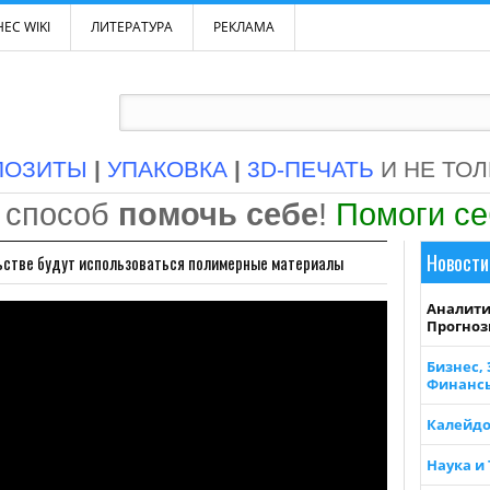
ЕС WIKI
ЛИТЕРАТУРА
РЕКЛАМА
ПОЗИТЫ
|
УПАКОВКА
|
3D-ПЕЧАТЬ
И НЕ ТО
 способ
помочь себе
!
Помоги с
Новости
ьстве будут использоваться полимерные материалы
Аналити
Прогно
Бизнес,
Финанс
Калейдо
Наука и