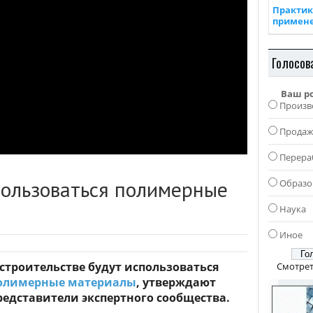
Практик
примен
Голосов
Ваш р
Произв
Прода
Перера
пользоваться полимерные
Образо
Наука
Иное
 строительстве будут использоваться
Смотрет
олимерные материалы
, утверждают
редставители экспертного сообщества.