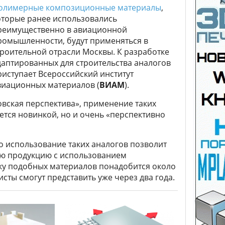
олимерные композиционные материалы
,
оторые ранее использовались
реимущественно в авиационной
ромышленности, будут применяться в
троительной отрасли Москвы. К разработке
даптированных для строительства аналогов
риступает Всероссийский институт
виационных материалов (
ВИАМ
).
овская перспектива», применение таких
ется новинкой, но и очень «перспективно
о использование таких аналогов позволит
ую продукцию с использованием
ку подобных материалов понадобится около
сты смогут представить уже через два года.