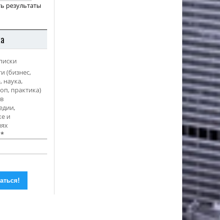
ь результаты
ка
писки
и (бизнес,
, наука,
оп, практика)
в
едии,
е и
иях
l
*