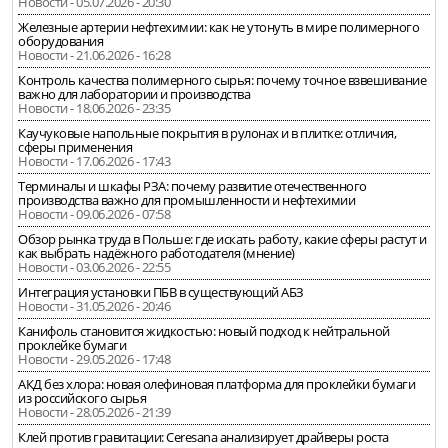
Новости - 05.07.2026 - 20:30
Железные артерии нефтехимии: как не утонуть в мире полимерного
оборудования
Новости - 21.06.2026 - 16:28
Контроль качества полимерного сырья: почему точное взвешивание
важно для лаборатории и производства
Новости - 18.06.2026 - 23:35
Каучуковые напольные покрытия в рулонах и в плитке: отличия,
сферы применения
Новости - 17.06.2026 - 17:43
Терминалы и шкафы РЗА: почему развитие отечественного
производства важно для промышленности и нефтехимии
Новости - 09.06.2026 - 07:58
Обзор рынка труда в Польше: где искать работу, какие сферы растут и
как выбрать надёжного работодателя (мнение)
Новости - 03.06.2026 - 22:55
Интеграция установки ПБВ в существующий АБЗ
Новости - 31.05.2026 - 20:46
Канифоль становится жидкостью: новый подход к нейтральной
проклейке бумаги
Новости - 29.05.2026 - 17:48
АКД без хлора: новая олефиновая платформа для проклейки бумаги
из российского сырья
Новости - 28.05.2026 - 21:39
Клей против гравитации: Ceresana анализирует драйверы роста