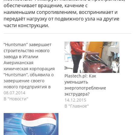
обеспечивает вращение, качение с
наименьшим сопротивлением, воспринимает и
передаёт нагрузку от подвижного узла на другие
части конструкции
.
“Huntsman” завершает
строительство нового
завода в Италии
Американская
химическая корпорация
“Huntsman”, объявила о
Plastech.pl: Как
завершение своего
уменьшить
нового предприятия в
энергопотребление
итальянском городе
08.07.2014
экструдера?
Скарлино. На
В "Новости"
14.12.2015
строительство своего
В "Главное"
нового предприятия,
американская
корпорация потратила
около 38 миллионов евро.
Запуск в эксплуатацию