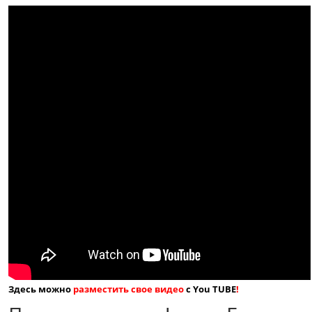
Здесь можно
разместить свое видео
с You TUBE
!