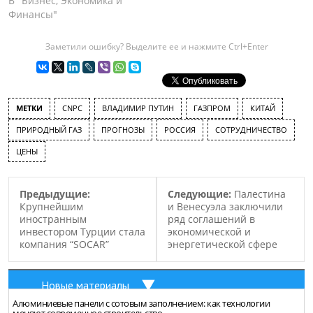
Газпром Валерий
В "Бизнес, Экономика и
Маркелов, российская
Финансы"
компания не планирует
совместных с Китаем
Заметили ошибку? Выделите ее и нажмите Ctrl+Enter
проектов, по освоению
принадлежащих
“Газпрому”
месторождений.
МЕТКИ
CNPC
ВЛАДИМИР ПУТИН
ГАЗПРОМ
КИТАЙ
Известно, что 20 мая в
Китай прибудет
ПРИРОДНЫЙ ГАЗ
ПРОГНОЗЫ
РОССИЯ
СОТРУДНИЧЕСТВО
президент России
ЦЕНЫ
Владимир Путин, для
подписания контракта по
поставкам газа.
Предыдущие:
Следующие:
Палестина
Планируется, что
Крупнейшим
и Венесуэла заключили
стороны заключат…
иностранным
ряд соглашений в
инвестором Турции стала
экономической и
компания “SOCAR”
энергетической сфере
Новые материалы
Алюминиевые панели с сотовым заполнением: как технологии