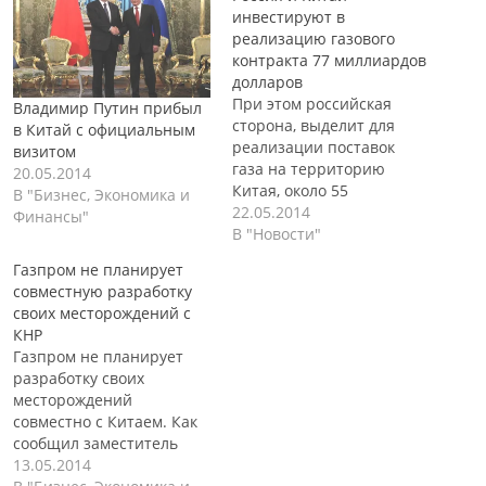
инвестируют в
реализацию газового
контракта 77 миллиардов
долларов
При этом российская
Владимир Путин прибыл
сторона, выделит для
в Китай с официальным
реализации поставок
визитом
газа на территорию
20.05.2014
Китая, около 55
В "Бизнес, Экономика и
миллиардов долларов,
22.05.2014
Финансы"
Китай в свою очередь,
В "Новости"
выделит для этих целей
Газпром не планирует
около 22 миллиардов
совместную разработку
долларов. Об этом
своих месторождений с
сообщил президент
КНР
России Владимир Путин,
Газпром не планирует
после подписания
разработку своих
газового контракта между
месторождений
странами. Напомним, что
совместно с Китаем. Как
накануне 21 мая,
сообщил заместитель
состоялось подписание
председателя правления
13.05.2014
контракта между…