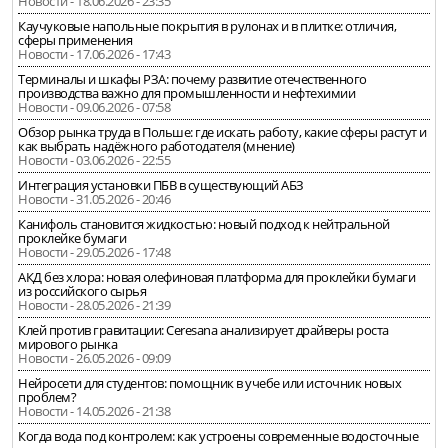
Новости - 18.06.2026 - 23:35
Каучуковые напольные покрытия в рулонах и в плитке: отличия,
сферы применения
Новости - 17.06.2026 - 17:43
Терминалы и шкафы РЗА: почему развитие отечественного
производства важно для промышленности и нефтехимии
Новости - 09.06.2026 - 07:58
Обзор рынка труда в Польше: где искать работу, какие сферы растут и
как выбрать надёжного работодателя (мнение)
Новости - 03.06.2026 - 22:55
Интеграция установки ПБВ в существующий АБЗ
Новости - 31.05.2026 - 20:46
Канифоль становится жидкостью: новый подход к нейтральной
проклейке бумаги
Новости - 29.05.2026 - 17:48
АКД без хлора: новая олефиновая платформа для проклейки бумаги
из российского сырья
Новости - 28.05.2026 - 21:39
Клей против гравитации: Ceresana анализирует драйверы роста
мирового рынка
Новости - 26.05.2026 - 09:09
Нейросети для студентов: помощник в учебе или источник новых
проблем?
Новости - 14.05.2026 - 21:38
Когда вода под контролем: как устроены современные водосточные