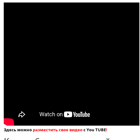
Здесь можно
разместить свое видео
с You TUBE
!