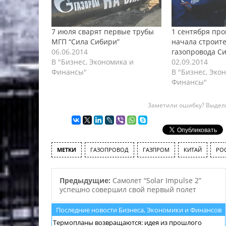
7 июля сварят первые трубы
1 сентября пр
МГП “Сила Сибири”
начала строит
06.06.2014
газопровода С
В "Бизнес, Экономика и
02.09.2014
Финансы"
В "Бизнес, Эко
Финансы"
Заметили ошибку? Выдели
МЕТКИ
ГАЗОПРОВОД
ГАЗПРОМ
КИТАЙ
РО
Предыдущие:
Самолет “Solar Impulse 2”
успешно совершил свой первый полет
Последние новости Бизнеса, Экономики и Финансов
Термопланы возвращаются: идея из прошлого