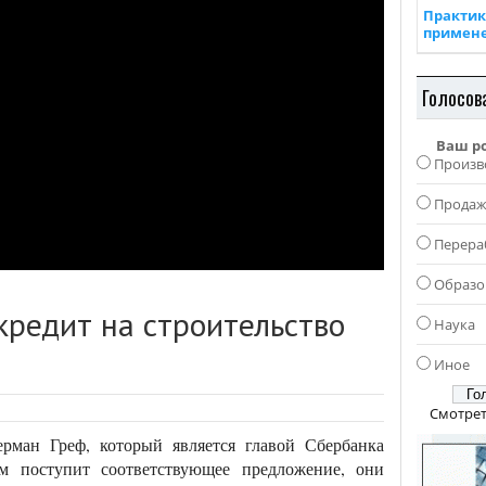
Практик
примен
Голосов
Ваш р
Произв
Прода
Перера
Образо
кредит на строительство
Наука
Иное
Смотрет
рман Греф, который является главой Сбербанка
м поступит соответствующее предложение, они