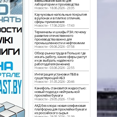
взвешивание важно для
лаборатории и производства
Новости - 18.06.2026 - 23:35
Каучуковые напольные покрытия
в рулонах и в плитке: отличия,
сферы применения
Новости - 17.06.2026 - 17:43
Терминалы и шкафы РЗА: почему
развитие отечественного
производства важно для
промышленности и нефтехимии
Новости - 09.06.2026 - 07:58
Обзор рынка труда в Польше: где
искать работу, какие сферы растут
и как выбрать надёжного
работодателя (мнение)
Новости - 03.06.2026 - 22:55
Интеграция установки ПБВ в
существующий АБЗ
Новости - 31.05.2026 - 20:46
Канифоль становится жидкостью:
новый подход к нейтральной
проклейке бумаги
Новости - 29.05.2026 - 17:48
АКД без хлора: новая олефиновая
платформа для проклейки бумаги
из российского сырья
Новости - 28.05.2026 - 21:39