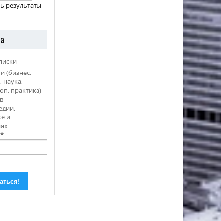
ь результаты
ка
писки
и (бизнес,
, наука,
оп, практика)
в
едии,
е и
иях
l
*