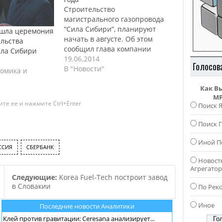
Строительство
магистрального газопровода
“Сила Сибири”, планируют
ошла церемония
начать в августе. Об этом
ельства
сообщил глава компании
ила Сибири
“Газпром” Алексей Миллер. По
19.06.2014
Голосов
его словам, компания уже
В "Новости"
номика и
выработала конкретный план
действий и в конце лета
Как В
MP
приступит к строительству
те ее и нажмите Ctrl+Enter
Поиск 
МГП. В настоящее время в
“Газпроме” заканчивают
Поиск Г
работу с проектной
документацией, касающейся
Иной П
первого участка МГП “Сила
ССИЯ
СБЕРБАНК
Сибири”,…
Новост
Агрегато
Следующие:
Korea Fuel-Tech построит завод
в Словакии
По Рек
Иное
Последние новости Аналитики
Клей против гравитации: Ceresana анализирует...