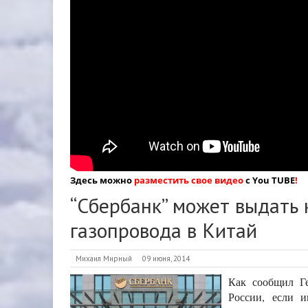
Здесь можно
разместить свое видео
с You TUBE
!
“Сбербанк” может выдать 
газопровода в Китай
Михаил Мирный
09 июня, 2014
Как сообщил Ге
России, если и