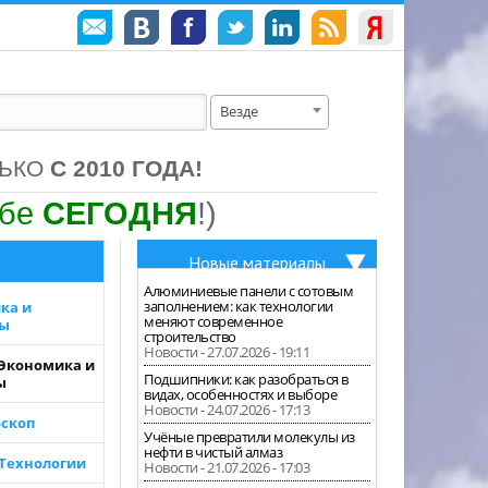
Везде
ЛЬКО
С 2010 ГОДА!
ебе
СЕГОДНЯ
!)
Новые материалы
Алюминиевые панели с сотовым
заполнением: как технологии
ка и
меняют современное
зы
строительство
Новости - 27.07.2026 - 19:11
 Экономика и
Подшипники: как разобраться в
ы
видах, особенностях и выборе
Новости - 24.07.2026 - 17:13
скоп
Учёные превратили молекулы из
нефти в чистый алмаз
 Технологии
Новости - 21.07.2026 - 17:03