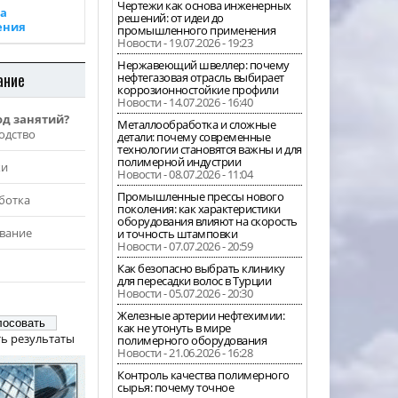
Чертежи как основа инженерных
а
решений: от идеи до
ения
промышленного применения
Новости - 19.07.2026 - 19:23
Нержавеющий швеллер: почему
ание
нефтегазовая отрасль выбирает
коррозионностойкие профили
Новости - 14.07.2026 - 16:40
од занятий?
Металлообработка и сложные
одство
детали: почему современные
технологии становятся важны и для
полимерной индустрии
жи
Новости - 08.07.2026 - 11:04
Промышленные прессы нового
ботка
поколения: как характеристики
оборудования влияют на скорость
вание
и точность штамповки
Новости - 07.07.2026 - 20:59
Как безопасно выбрать клинику
для пересадки волос в Турции
Новости - 05.07.2026 - 20:30
Железные артерии нефтехимии:
как не утонуть в мире
ь результаты
полимерного оборудования
Новости - 21.06.2026 - 16:28
Контроль качества полимерного
сырья: почему точное