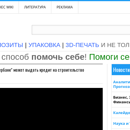
ЕС WIKI
ЛИТЕРАТУРА
РЕКЛАМА
ПОЗИТЫ
|
УПАКОВКА
|
3D-ПЕЧАТЬ
И НЕ ТО
 способ
помочь себе
!
Помоги с
Новости
ербанк” может выдать кредит на строительство
Аналити
Прогно
Бизнес,
Финанс
Калейдо
Наука и