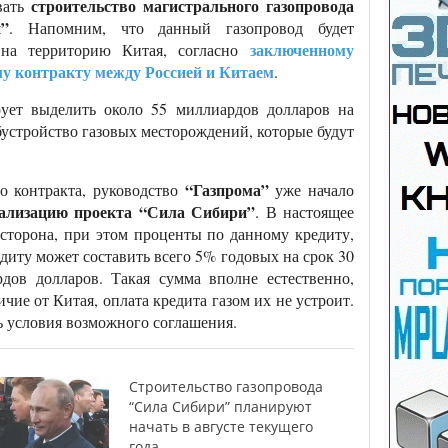
строительство магистрального газопровода
вать
”
. Напомним, что данный газопровод будет
заключенному
з на территорию Китая, согласно
му контракту между Россией и Китаем
.
ует выделить около 55 миллиардов долларов на
бустройство газовых месторождений, которые будут
“Газпрома”
го контракта, руководство
уже начало
ализацию проекта “Сила Сибири”
. В настоящее
 сторона, при этом проценты по данному кредиту,
едиту может составить всего 5% годовых на срок 30
рдов долларов. Такая сумма вполне естественно,
чие от Китая, оплата кредита газом их не устроит.
ть условия возможного соглашения.
Строительство газопровода
“Сила Сибири” планируют
начать в августе текущего
года