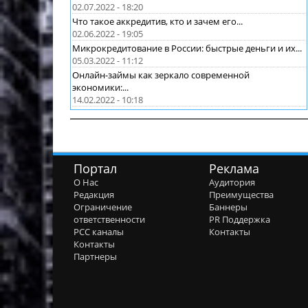
02.07.2022 - 18:20
Что такое аккредитив, кто и зачем его...
02.06.2022 - 19:05
Микрокредитование в России: быстрые деньги и их...
05.03.2022 - 11:12
Онлайн-займы как зеркало современной
экономики:...
14.02.2022 - 10:18
Портал
Реклама
О Нас
Аудитория
Редакция
Преимущества
Ограничение
Баннеры
ответственности
PR Поддержка
РСС каналы
Контакты
Контакты
Партнеры