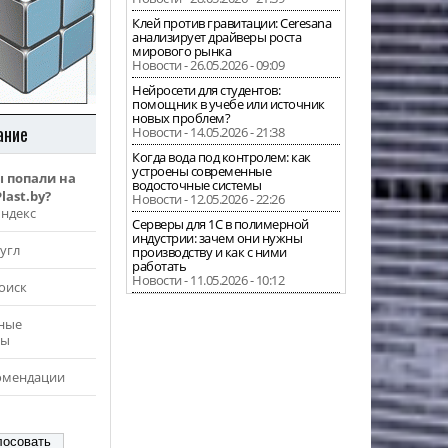
Клей против гравитации: Ceresana
анализирует драйверы роста
мирового рынка
Новости - 26.05.2026 - 09:09
Нейросети для студентов:
помощник в учебе или источник
новых проблем?
ание
Новости - 14.05.2026 - 21:38
Когда вода под контролем: как
устроены современные
ы попали на
водосточные системы
last.by?
Новости - 12.05.2026 - 22:26
Яндекс
Серверы для 1С в полимерной
индустрии: зачем они нужны
угл
производству и как с ними
работать
Новости - 11.05.2026 - 10:12
оиск
ные
ры
омендации