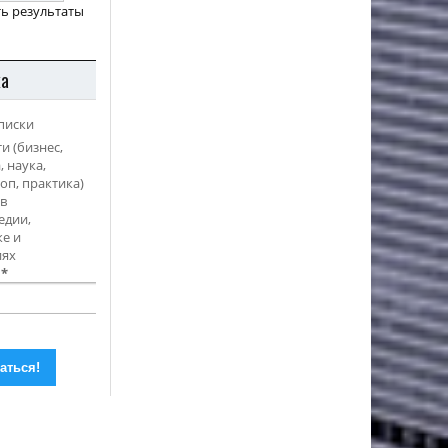
ь результаты
ка
писки
и (бизнес,
, наука,
оп, практика)
в
едии,
е и
иях
l
*