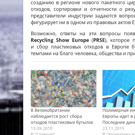
созданию в регионе нового пакетного цир
отходов, сортировки и отчетности о рез
представители индустрии задаются вопро
фигурирует ни в одном из правовых актов 
Возможно, ответы на эти вопросы поя
Recycling Show Europe
(
PRSE
), которое
и сбор пластиковых отходов в Европе б
темпами на благо человека, общества и пр
В Великобритании
Полимерная ин
наблюдается рост сбора
Европы идет в 
отходов пластиковых бутылок
Последние дан
13.09.2010
23.11.2015
В "Главное"
В "Аналитика и