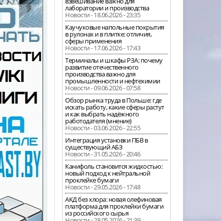
взвешивание важно для
лаборатории и производства
Новости - 18.06.2026 - 23:35
Каучуковые напольные покрытия
в рулонах и в плитке: отличия,
сферы применения
Новости - 17.06.2026 - 17:43
Терминалы и шкафы РЗА: почему
развитие отечественного
производства важно для
промышленности и нефтехимии
Новости - 09.06.2026 - 07:58
Обзор рынка труда в Польше: где
искать работу, какие сферы растут
и как выбрать надёжного
работодателя (мнение)
Новости - 03.06.2026 - 22:55
Интеграция установки ПБВ в
существующий АБЗ
Новости - 31.05.2026 - 20:46
Канифоль становится жидкостью:
новый подход к нейтральной
проклейке бумаги
Новости - 29.05.2026 - 17:48
АКД без хлора: новая олефиновая
платформа для проклейки бумаги
из российского сырья
Новости - 28.05.2026 - 21:39