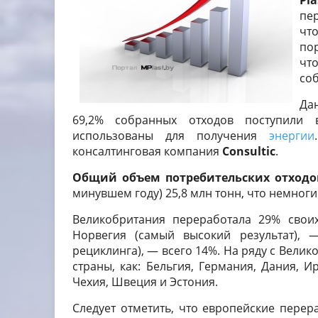
Pla
пе
чт
по
чт
соб
Да
69,2% собранных отходов поступили 
использованы для получения
энергии
консалтинговая компания
Consultic
.
Общий объем потребительских отходо
минувшем году) 25,8 млн тонн, что немноги
Великобритания переработала 29% своих
Норвегия (самый высокий результат), 
рециклинга), — всего 14%. На ряду с Велик
страны, как: Бельгия, Германия, Дания, И
Чехия, Швеция и Эстония.
Следует отметить, что европейские перер