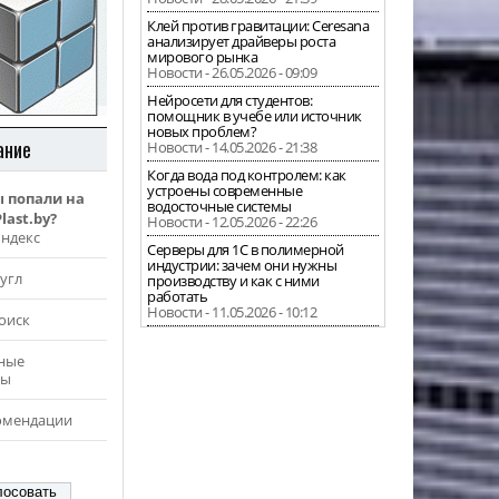
Клей против гравитации: Ceresana
анализирует драйверы роста
мирового рынка
Новости - 26.05.2026 - 09:09
Нейросети для студентов:
помощник в учебе или источник
новых проблем?
ание
Новости - 14.05.2026 - 21:38
Когда вода под контролем: как
устроены современные
ы попали на
водосточные системы
last.by?
Новости - 12.05.2026 - 22:26
Яндекс
Серверы для 1С в полимерной
индустрии: зачем они нужны
угл
производству и как с ними
работать
Новости - 11.05.2026 - 10:12
оиск
ные
ры
омендации