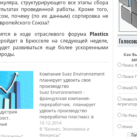
куляра, структурирующего все этапы сбора
ультатах проведенной работы. Кроме того,
сом, почему (по их данным) сортировка не
Европейского Союза?
вятся в ходе отраслевого форума
Plastics
Голосов
 пройдет в Брюсселе на следующей неделе,
удет развиваться еще более ускоренными
ироды.
Как В
MP
Поиск 
Компания Suez Environnement
Поиск Г
планирует удвоить свое
производство
Иной П
Suez Environnement -
французская компания-
Новост
Агрегато
переработчик, планирует
удвоить производство
дустрия
По Рек
переработки пластмасс в
рост.
Европе за последующие 5 лет.
10.12.2014
ные
Иное
Базирующаяся в Париже
В "Бизнес, Экономика и
компания, не так давно
Финансы"
 Прогнозы"