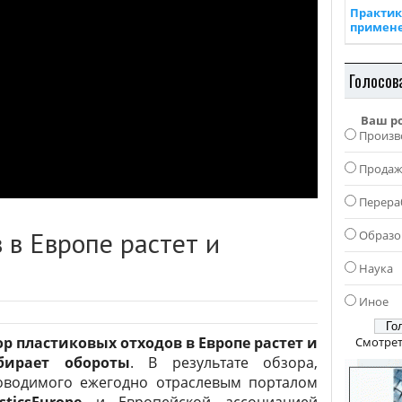
Практик
примен
Голосов
Ваш р
Произв
Прода
Перера
 в Европе растет и
Образо
Наука
Иное
ор пластиковых отходов в Европе растет и
Смотрет
бирает обороты
. В результате обзора,
оводимого ежегодно отраслевым порталом