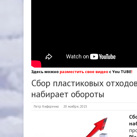
Здесь можно
разместить свое видео
с You TUBE
!
Сбор пластиковых отходов
набирает обороты
Петр Кифоренко
20 ноября, 2015
Сб
на
пр