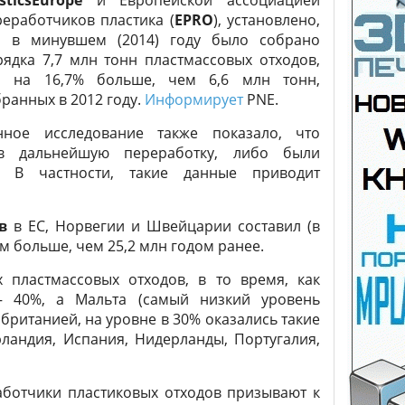
sticsEurope
и Европейской ассоциацией
реработчиков пластика (
EPRO
), установлено,
о в минувшем (2014) году было собрано
рядка 7,7 млн тонн пластмассовых отходов,
о на 16,7% больше, чем 6,6 млн тонн,
ранных в 2012 году.
Информирует
PNE.
нное исследование также показало, что
в дальнейшую переработку, либо были
. В частности, такие данные приводит
в
в ЕС, Норвегии и Швейцарии составил (в
м больше, чем 25,2 млн годом ранее.
 пластмассовых отходов, в то время, как
— 40%, а Мальта (самый низкий уровень
обританией, на уровне в 30% оказались такие
рландия, Испания, Нидерланды, Португалия,
аботчики пластиковых отходов призывают к