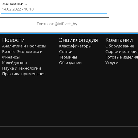
экономики:...
14.02.2022 - 10:18
Твиты от @MPlast_by
Новости
Энциклопедия
Компании
Аналитика и Прогнозы
Классификаторы
Оборудование
Бизнес, Экономика и
Статьи
Сырье и матери
Финансы
Термины
Готовые издели
Калейдоскоп
Об издании
Услуги
Наука и Технологии
Практика применения