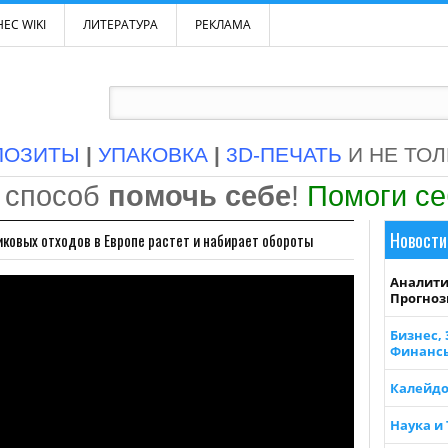
ЕС WIKI
ЛИТЕРАТУРА
РЕКЛАМА
ПОЗИТЫ
|
УПАКОВКА
|
3D-ПЕЧАТЬ
И НЕ ТО
 способ
помочь себе
!
Помоги с
Новости
иковых отходов в Европе растет и набирает обороты
Аналити
Прогно
Бизнес,
Финанс
Калейдо
Наука и