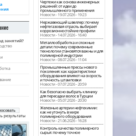
Чертежи как основа инженерных
а
решений: от идеи до
ения
промышленного применения
Новости - 19.07.2026 - 19:23
Нержавеющий швеллер: почему
ание
нефтегазовая отрасль выбирает
коррозионностойкие профили
Новости - 14.07.2026 - 16:40
од занятий?
Металлообработка и сложные
одство
детали: почему современные
технологии становятся важны и для
полимерной индустрии
жи
Новости - 08.07.2026 - 11:04
Промышленные прессы нового
ботка
поколения: как характеристики
оборудования влияют на скорость
вание
и точность штамповки
Новости - 07.07.2026 - 20:59
Как безопасно выбрать клинику
для пересадки волос в Турции
Новости - 05.07.2026 - 20:30
Железные артерии нефтехимии:
как не утонуть в мире
ь результаты
полимерного оборудования
Новости - 21.06.2026 - 16:28
Контроль качества полимерного
сырья: почему точное