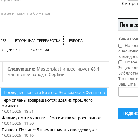
Смотрет
открыла лабораторию
PLAST’lab, которую в компании
те ее и нажмите Ctrl+Enter
называют Лаборатория по
вторичной переработке
Подпис
пластмасс и которая призвана
помочь достигнуть
Ваши под
поставленных компанией
PRSE
ВТОРИЧНАЯ ПЕРЕРАБОТКА
ЕВРОПА
Новост
целей. Как заявил
РЕЦИКЛИНГ
ЭКОЛОГИЯ
аналитика
генеральный директор Suez
калейдоск
Environnement, Жан-Луи
Новое 
Кауссаде:…
Энциклоп
Следующие:
Masterplast инвестирует €8,4
Библиотек
млн в свой завод в Сербии
Технолог
Ваш Emai
Последние новости Бизнеса, Экономики и Финансов
Термопланы возвращаются: идея из прошлого
оживает
16.04.2026 - 18:51
Жилые дома и участки в России: как устроен рынок...
10.04.2026 - 11:50
Бизнес в Польше: 5 причин начать свое дело уже...
16.03.2026 - 10:16