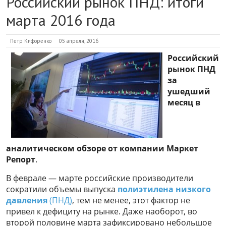
Российский рынок ПНД: итоги
марта 2016 года
Петр Кифоренко
05 апреля, 2016
Российский
рынок ПНД
за
ушедший
месяц в
аналитическом обзоре от компании Маркет
Репорт
.
В феврале — марте российские производители
сократили объемы выпуска
полиэтилена низкого
давления
(ПНД)
, тем не менее, этот фактор не
привел к дефициту на рынке. Даже наоборот, во
второй половине марта зафиксировано небольшое