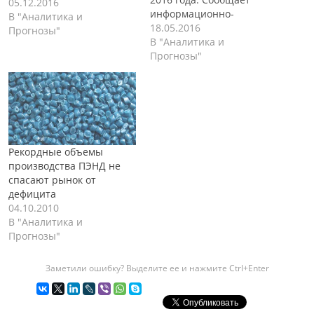
05.12.2016
информационно-
В "Аналитика и
аналитическая
18.05.2016
Прогнозы"
компания Маркет Репорт
В "Аналитика и
в своем обзоре ДатаСкоп.
Прогнозы"
По итогам первых
четырех месяцев
текущего года суммарный
объем внешних поставок
полиэтилена (ПЭ) на
российский рынок
Рекордные объемы
снизился на 19% в
производства ПЭНД не
сравнении с уровнем
спасают рынок от
2015 года и составил
дефицита
около 142,9 тыс.…
04.10.2010
В "Аналитика и
Прогнозы"
Заметили ошибку? Выделите ее и нажмите Ctrl+Enter