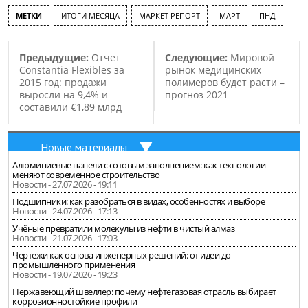
МЕТКИ
ИТОГИ МЕСЯЦА
МАРКЕТ РЕПОРТ
МАРТ
ПНД
Предыдущие:
Отчет
Следующие:
Мировой
Constantia Flexibles за
рынок медицинских
2015 год: продажи
полимеров будет расти –
выросли на 9,4% и
прогноз 2021
составили €1,89 млрд
Новые материалы
Алюминиевые панели с сотовым заполнением: как технологии
меняют современное строительство
Новости - 27.07.2026 - 19:11
Подшипники: как разобраться в видах, особенностях и выборе
Новости - 24.07.2026 - 17:13
Учёные превратили молекулы из нефти в чистый алмаз
Новости - 21.07.2026 - 17:03
Чертежи как основа инженерных решений: от идеи до
промышленного применения
Новости - 19.07.2026 - 19:23
Нержавеющий швеллер: почему нефтегазовая отрасль выбирает
коррозионностойкие профили