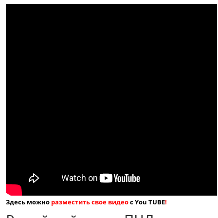
Здесь можно
разместить свое видео
с You TUBE
!