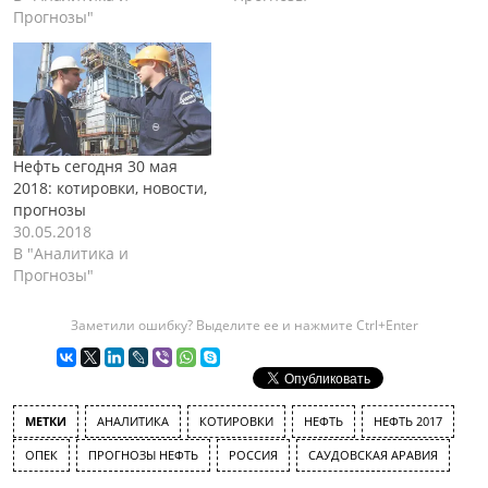
Прогнозы"
Нефть сегодня 30 мая
2018: котировки, новости,
прогнозы
30.05.2018
В "Аналитика и
Прогнозы"
Заметили ошибку? Выделите ее и нажмите Ctrl+Enter
МЕТКИ
АНАЛИТИКА
КОТИРОВКИ
НЕФТЬ
НЕФТЬ 2017
ОПЕК
ПРОГНОЗЫ НЕФТЬ
РОССИЯ
САУДОВСКАЯ АРАВИЯ