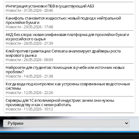
Интеграция установки ПБВ в существующий АБЗ
Новости - 31.05.2026 - 20:46
Канифоль становится жидкостью: новый подход к нейтральной
проклейке бумаги
Новости - 29.05.2026 - 17:48
АКД без хлора: новая олефиновая платформа для проклейки бумаги
из российского сырья
Новости - 28.05.2026 - 21:39
Клей против гравитации: Ceresana анализирует драйверы роста
мирового рынка
Новости - 26.05.2026 - 09:09
Нейросети для студентов: помощник в учебе или источник новых
проблем?
Новости - 14.05.2026 - 21:38
Когда вода под контролем: как устроены современные водосточные
системы
Новости - 12.05.2026 - 22:26
Серверы для 1С в полимерной индустрии: зачем они нужны
производству и как с ними работать
Новости - 11.05.2026 - 10:12