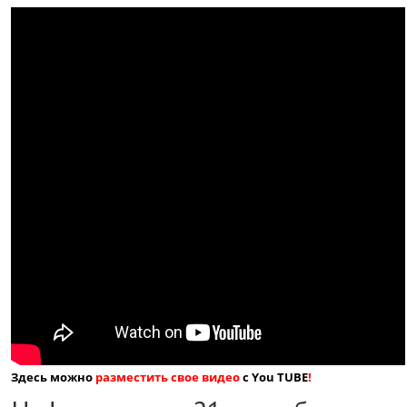
Здесь можно
разместить свое видео
с You TUBE
!