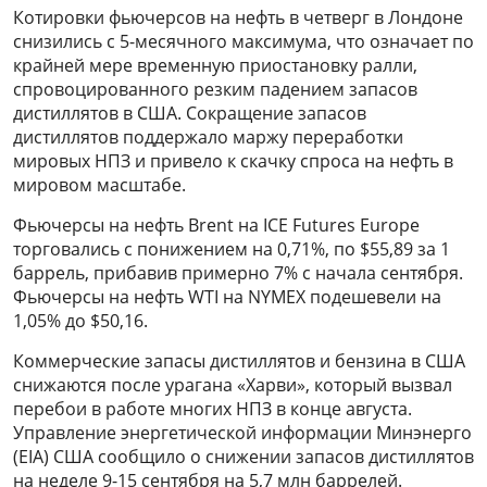
Котировки фьючерсов на нефть в четверг в Лондоне
снизились с 5-месячного максимума, что означает по
крайней мере временную приостановку ралли,
спровоцированного резким падением запасов
дистиллятов в США. Сокращение запасов
дистиллятов поддержало маржу переработки
мировых НПЗ и привело к скачку спроса на нефть в
мировом масштабе.
Фьючерсы на нефть Brent на ICE Futures Europe
торговались с понижением на 0,71%, по $55,89 за 1
баррель, прибавив примерно 7% с начала сентября.
Фьючерсы на нефть WTI на NYMEX подешевели на
1,05% до $50,16.
Коммерческие запасы дистиллятов и бензина в США
снижаются после урагана «Харви», который вызвал
перебои в работе многих НПЗ в конце августа.
Управление энергетической информации Минэнерго
(EIA) США сообщило о снижении запасов дистиллятов
на неделе 9-15 сентября на 5,7 млн баррелей.