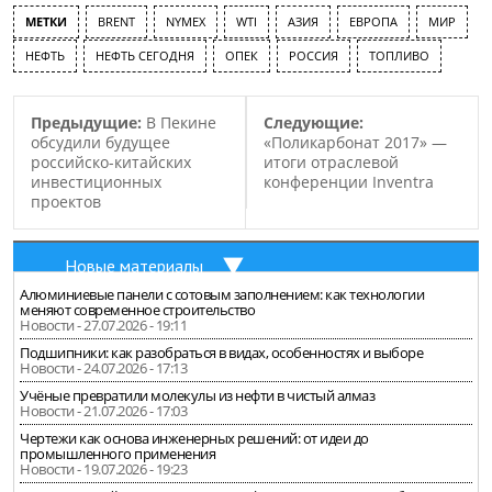
МЕТКИ
BRENT
NYMEX
WTI
АЗИЯ
ЕВРОПА
МИР
НЕФТЬ
НЕФТЬ СЕГОДНЯ
ОПЕК
РОССИЯ
ТОПЛИВО
Предыдущие:
В Пекине
Следующие:
обсудили будущее
«Поликарбонат 2017» —
российско-китайских
итоги отраслевой
инвестиционных
конференции Inventra
проектов
Новые материалы
Алюминиевые панели с сотовым заполнением: как технологии
меняют современное строительство
Новости - 27.07.2026 - 19:11
Подшипники: как разобраться в видах, особенностях и выборе
Новости - 24.07.2026 - 17:13
Учёные превратили молекулы из нефти в чистый алмаз
Новости - 21.07.2026 - 17:03
Чертежи как основа инженерных решений: от идеи до
промышленного применения
Новости - 19.07.2026 - 19:23