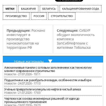
Владимир Семашко.
(Пермский…
Подписание соглашения
МЕТКИ
БАШКИРИЯ
БЕЛАРУСЬ
КАЛЬЦИНИРОВАННАЯ СОДА
между сторонами, должно
состоятся 22 мая.
ПРОИЗВОДСТВО
РОССИЯ
СТРОИТЕЛЬСТВО
Известно, что в рамках
развития производства
на НПЗ, планируется
Предыдущие:
Роснано
Следующие:
СИБУР
строительство нового
инвестирует в
обсудил экологичность
производства, которое
производство
комплекса
будет…
нанокомпозитов на
ЗапСибНефтехим с
территории РФ
жителями Тобольска
Новые материалы
Алюминиевые панели с сотовым заполнением: как технологии
меняют современное строительство
Новости - 27.07.2026 - 19:11
Подшипники: как разобраться в видах, особенностях и выборе
Новости - 24.07.2026 - 17:13
Учёные превратили молекулы из нефти в чистый алмаз
Новости - 21.07.2026 - 17:03
Чертежи как основа инженерных решений: от идеи до
промышленного применения
Новости - 19.07.2026 - 19:23