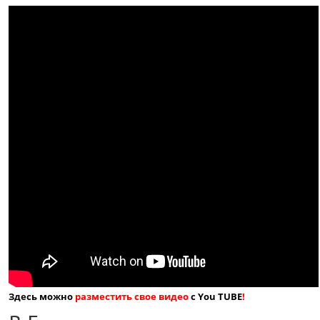
Здесь можно
разместить свое видео
с You TUBE
!