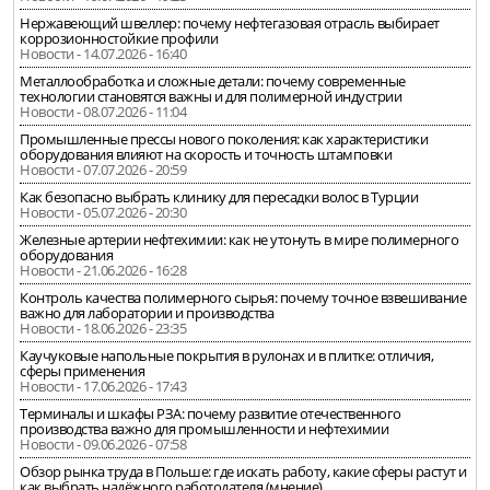
Нержавеющий швеллер: почему нефтегазовая отрасль выбирает
коррозионностойкие профили
Новости - 14.07.2026 - 16:40
Металлообработка и сложные детали: почему современные
технологии становятся важны и для полимерной индустрии
Новости - 08.07.2026 - 11:04
Промышленные прессы нового поколения: как характеристики
оборудования влияют на скорость и точность штамповки
Новости - 07.07.2026 - 20:59
Как безопасно выбрать клинику для пересадки волос в Турции
Новости - 05.07.2026 - 20:30
Железные артерии нефтехимии: как не утонуть в мире полимерного
оборудования
Новости - 21.06.2026 - 16:28
Контроль качества полимерного сырья: почему точное взвешивание
важно для лаборатории и производства
Новости - 18.06.2026 - 23:35
Каучуковые напольные покрытия в рулонах и в плитке: отличия,
сферы применения
Новости - 17.06.2026 - 17:43
Терминалы и шкафы РЗА: почему развитие отечественного
производства важно для промышленности и нефтехимии
Новости - 09.06.2026 - 07:58
Обзор рынка труда в Польше: где искать работу, какие сферы растут и
как выбрать надёжного работодателя (мнение)