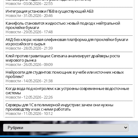
Новости - 03.06.2026 - 22:55
Интеграция установки ПБВ в существующий АБЗ
Новости - 31.05.2026 - 20:46
Канифоль становится жидкостью: новый подход к нейтральной
проклейке бумаги
Новости - 29.05.2026 - 17:48
АКД без хлора: новая олефиновая платформа для проклейки бумаги
из российского сырья
Новости - 28.05.2026 - 21:39
Клей против гравитации: Ceresana анализирует драйверы роста
мирового рынка
Новости - 26.05.2026 - 09:09
Нейросети для студентов: помощник в учебе или источник новых
проблем?
Новости - 14.05.2026 - 21:38
Когда вода под контролем: как устроены современные водосточные
системы
Новости - 12.05.2026 - 22:26
Серверы для 1С в полимерной индустрии: зачем они нужны
производству и как с ними работать
Новости - 11.05.2026 - 10:12