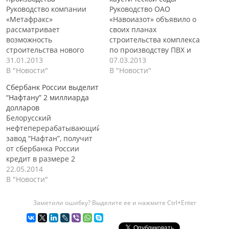
Руководство компании
Руководство ОАО
«Метафракс»
«Навоиазот» объявило о
рассматривает
своих планах
возможность
строительства комплекса
строительства нового
по производству ПВХ и
производства карбамида
31.01.2013
каустической соды в
07.03.2013
и аммиака. Вопрос о
В "Новости"
городе Навои
В "Новости"
целесообразности этого
(Узбекистан). Реализацию
Сбербанк России выделит
проекта будет
этого проекта планируют
“Нафтану” 2 миллиарда
рассмотрен на совете
начать в 2013 году. На
долларов
директоров 5 февраля
сегодняшний день в
Белорусский
2013 года. Уже создана
Узбекистане
нефтеперерабатывающий
проектная группа с
присутствует нехватка
завод “Нафтан”, получит
целью разработки
местного
от сбербанка России
наиболее приемлемого
поливинилхлорида и
кредит в размере 2
варианта строительства с
каустической соды,
миллиардов долларов,
22.05.2014
учетом текущей
поэтому
который будет направлен
В "Новости"
потребности
перерабатывающие
развитие производства. С
предприятия в аммиаке и
предприятия вынуждены
таким заявлением
карбамиде.
Заметили ошибку? Выделите ее и нажмите Ctrl+Enter
импортировать это
выступил первый вице-
Строительство
сырье. Ввод в
премьер Беларуси
планируется в Губахе
эксплуатацию нового…