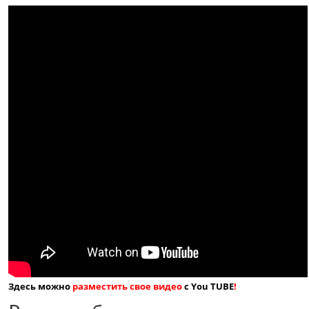
Здесь можно
разместить свое видео
с You TUBE
!