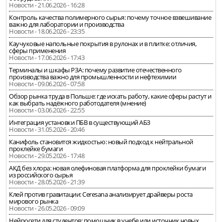
Новости - 21.06.2026 - 16:28
Контроль качества полимерного сырья: почему точное взвешивание
важно для лаборатории и производства
Новости - 18.06.2026 - 23:35
Каучуковые напольные покрытия в рулонах и в плитке: отличия,
сферы применения
Новости - 17.06.2026 - 17:43
Терминалы и шкафы РЗА: почему развитие отечественного
производства важно для промышленности и нефтехимии
Новости - 09.06.2026 - 07:58
Обзор рынка труда в Польше: где искать работу, какие сферы растут и
как выбрать надёжного работодателя (мнение)
Новости - 03.06.2026 - 22:55
Интеграция установки ПБВ в существующий АБЗ
Новости - 31.05.2026 - 20:46
Канифоль становится жидкостью: новый подход к нейтральной
проклейке бумаги
Новости - 29.05.2026 - 17:48
АКД без хлора: новая олефиновая платформа для проклейки бумаги
из российского сырья
Новости - 28.05.2026 - 21:39
Клей против гравитации: Ceresana анализирует драйверы роста
мирового рынка
Новости - 26.05.2026 - 09:09
Нейросети для студентов: помощник в учебе или источник новых