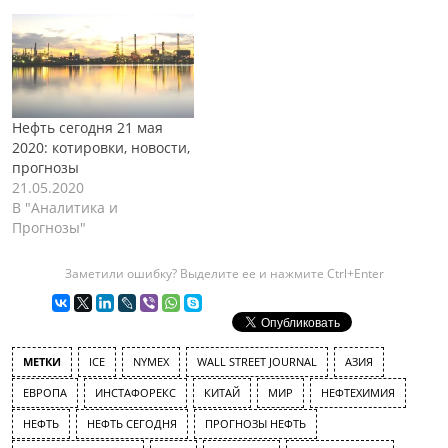
Нефть сегодня 21 мая
2020: котировки, новости,
прогнозы
21.05.2020
В "Аналитика и
Прогнозы"
Заметили ошибку? Выделите ее и нажмите Ctrl+Enter
МЕТКИ
ICE
NYMEX
WALL STREET JOURNAL
АЗИЯ
ЕВРОПА
ИНСТАФОРЕКС
КИТАЙ
МИР
НЕФТЕХИМИЯ
НЕФТЬ
НЕФТЬ СЕГОДНЯ
ПРОГНОЗЫ НЕФТЬ