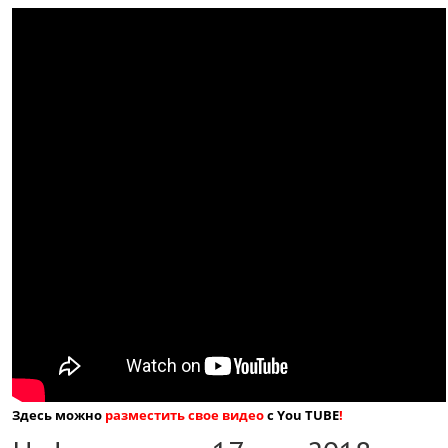
Здесь можно
разместить свое видео
с You TUBE
!