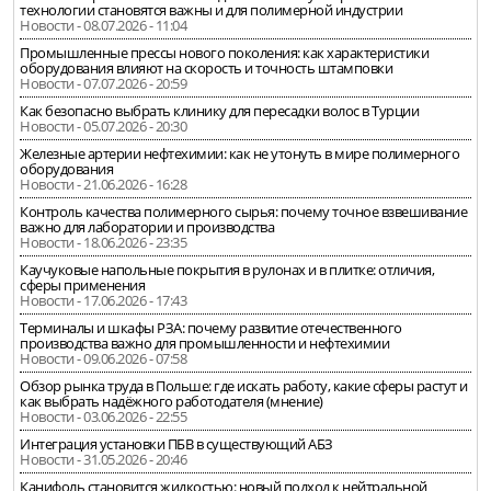
технологии становятся важны и для полимерной индустрии
Новости - 08.07.2026 - 11:04
Промышленные прессы нового поколения: как характеристики
оборудования влияют на скорость и точность штамповки
Новости - 07.07.2026 - 20:59
Как безопасно выбрать клинику для пересадки волос в Турции
Новости - 05.07.2026 - 20:30
Железные артерии нефтехимии: как не утонуть в мире полимерного
оборудования
Новости - 21.06.2026 - 16:28
Контроль качества полимерного сырья: почему точное взвешивание
важно для лаборатории и производства
Новости - 18.06.2026 - 23:35
Каучуковые напольные покрытия в рулонах и в плитке: отличия,
сферы применения
Новости - 17.06.2026 - 17:43
Терминалы и шкафы РЗА: почему развитие отечественного
производства важно для промышленности и нефтехимии
Новости - 09.06.2026 - 07:58
Обзор рынка труда в Польше: где искать работу, какие сферы растут и
как выбрать надёжного работодателя (мнение)
Новости - 03.06.2026 - 22:55
Интеграция установки ПБВ в существующий АБЗ
Новости - 31.05.2026 - 20:46
Канифоль становится жидкостью: новый подход к нейтральной